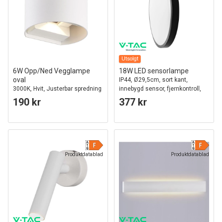
Utsolgt
6W Opp/Ned Vegglampe
18W LED sensorlampe
oval
IP44, Ø29,5cm, sort kant,
3000K, Hvit, Justerbar spredning
innebygd sensor, fjernkontroll,
inkl. lyskilde
190 kr
377 kr
Produktdatablad
Produktdatablad