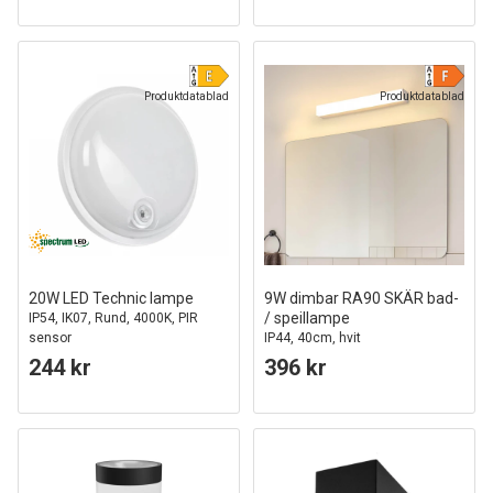
Produktdatablad
Produktdatablad
20W LED Technic lampe
9W dimbar RA90 SKÄR bad-
/ speillampe
IP54, IK07, Rund, 4000K, PIR
sensor
IP44, 40cm, hvit
244 kr
396 kr