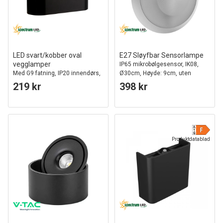
LED svart/kobber oval
E27 Sløyfbar Sensorlampe
vegglamper
IP65 mikrobølgesensor, IK08,
Med G9 fatning, IP20 innendørs,
Ø30cm, Høyde: 9cm, uten
230V, uten lyskilde
lyskilde
219 kr
398 kr
Produktdatablad