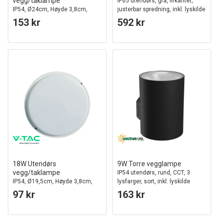
vegg/taklampe
IP65 utendørs, grå, firkantet,
IP54, Ø24cm, Høyde 3,8cm,
justerbar spredning, inkl. lyskilde
skottlampe
153 kr
592 kr
18W Utendørs
9W Torre vegglampe
vegg/taklampe
IP54 utendørs, rund, CCT, 3
IP54, Ø19,5cm, Høyde 3,8cm,
lysfarger, sort, inkl. lyskilde
skottlampe
97 kr
163 kr