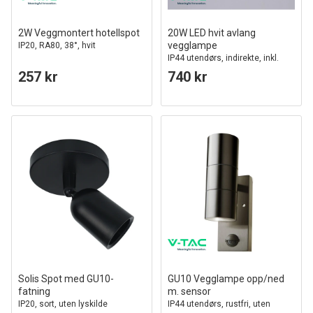
2W Veggmontert hotellspot
20W LED hvit avlang
vegglampe
IP20, RA80, 38°, hvit
IP44 utendørs, indirekte, inkl.
lyskilde
257 kr
740 kr
Solis Spot med GU10-
GU10 Vegglampe opp/ned
fatning
m. sensor
IP20, sort, uten lyskilde
IP44 utendørs, rustfri, uten