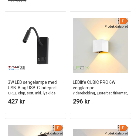
1 774,00 kr
Produktdatablad
3W LED sengelampe med
LEDlife CUBIC PRO 6W
USB-A og USB-C ladeport
vegglampe
CREE chip, sort, inkl. lyskilde
viderekobling, justerbar, firkantet,
opp/ned, inne / ute, hvit, IP65,
427 kr
296 kr
inkl. lyskilde
Produktdatablad
Produktdatablad