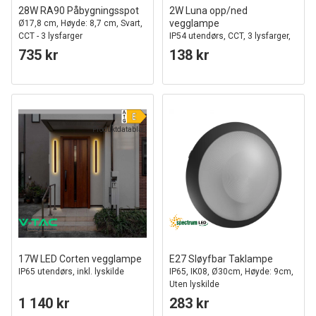
28W RA90 Påbygningsspot
2W Luna opp/ned
vegglampe
Ø17,8 cm, Høyde: 8,7 cm, Svart,
CCT - 3 lysfarger
IP54 utendørs, CCT, 3 lysfarger,
sort, inkl. lyskilde
735 kr
138 kr
Produktdatablad
17W LED Corten vegglampe
E27 Sløyfbar Taklampe
IP65 utendørs, inkl. lyskilde
IP65, IK08, Ø30cm, Høyde: 9cm,
Uten lyskilde
1 140 kr
283 kr