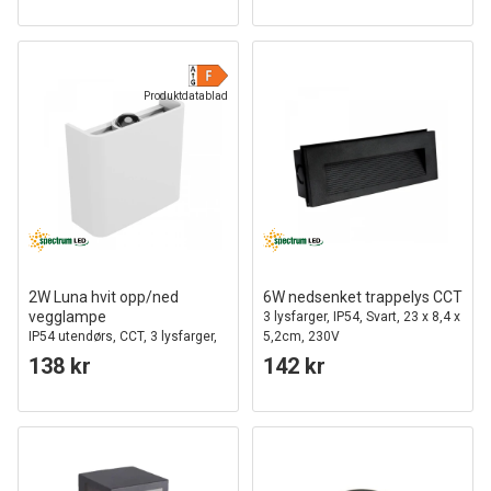
Produktdatablad
2W Luna hvit opp/ned
6W nedsenket trappelys CCT
vegglampe
3 lysfarger, IP54, Svart, 23 x 8,4 x
IP54 utendørs, CCT, 3 lysfarger,
5,2cm, 230V
inkl. lyskilde
138 kr
142 kr