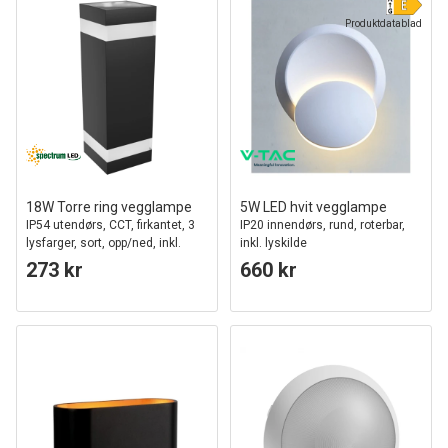
Produktdatablad
18W Torre ring vegglampe
5W LED hvit vegglampe
IP54 utendørs, CCT, firkantet, 3
IP20 innendørs, rund, roterbar,
lysfarger, sort, opp/ned, inkl.
inkl. lyskilde
lyskilde
273 kr
660 kr