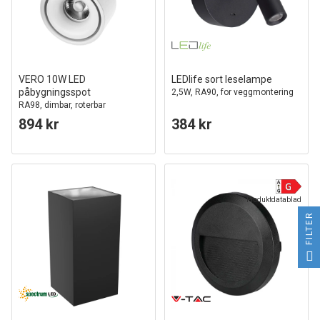
VERO 10W LED
LEDlife sort leselampe
påbygningsspot
2,5W, RA90, for veggmontering
RA98, dimbar, roterbar
894 kr
384 kr
Produktdatablad
FILTER