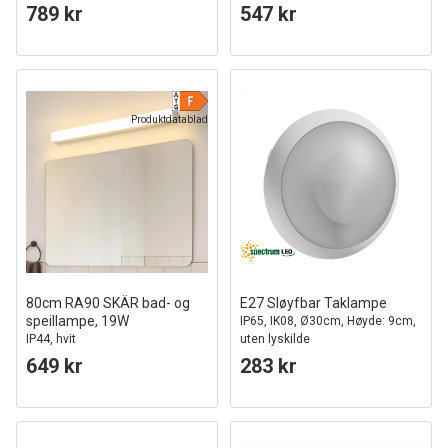
789 kr
547 kr
Produktdatablad
80cm RA90 SKÄR bad- og
E27 Sløyfbar Taklampe
speillampe, 19W
IP65, IK08, Ø30cm, Høyde: 9cm,
IP44, hvit
uten lyskilde
649 kr
283 kr