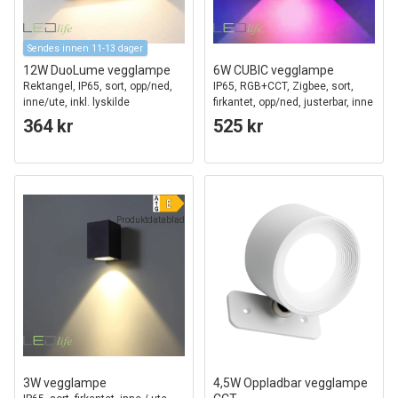
Sendes innen 11-13 dager
12W DuoLume vegglampe
6W CUBIC vegglampe
Rektangel, IP65, sort, opp/ned,
IP65, RGB+CCT, Zigbee, sort,
inne/ute, inkl. lyskilde
firkantet, opp/ned, justerbar, inne
/ ute, inkl. lyskilde
364 kr
525 kr
Produktdatablad
3W vegglampe
4,5W Oppladbar vegglampe