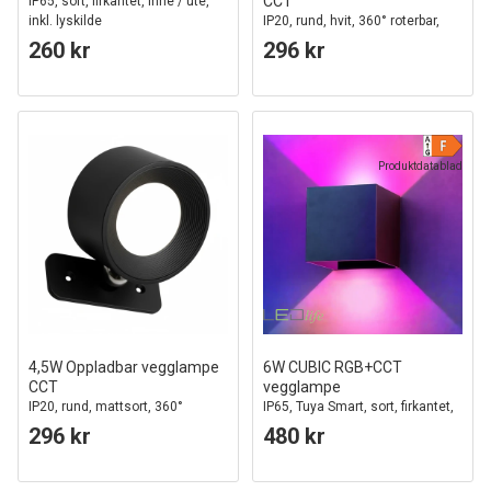
CCT
IP65, sort, firkantet, inne / ute,
inkl. lyskilde
IP20, rund, hvit, 360° roterbar,
inkl. lyskilde og fjernkontroll
260 kr
296 kr
Produktdatablad
4,5W Oppladbar vegglampe
6W CUBIC RGB+CCT
CCT
vegglampe
IP20, rund, mattsort, 360°
IP65, Tuya Smart, sort, firkantet,
roterbar, inkl. lyskilde og
opp/ned, justerbar, inne / ute,
296 kr
480 kr
fjernkontroll
inkl. lyskilde