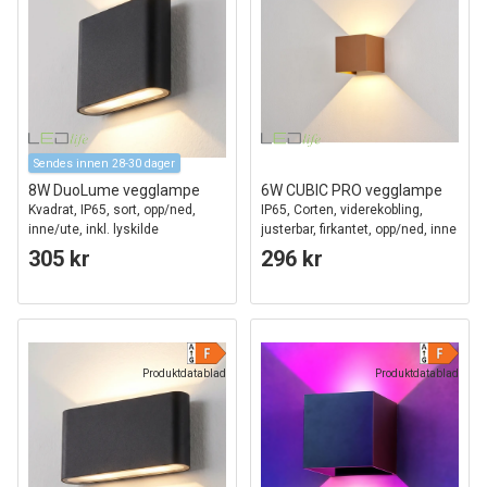
Sendes innen 28-30 dager
8W DuoLume vegglampe
6W CUBIC PRO vegglampe
Kvadrat, IP65, sort, opp/ned,
IP65, Corten, viderekobling,
inne/ute, inkl. lyskilde
justerbar, firkantet, opp/ned, inne
/ ute, inkl. lyskilde
305 kr
296 kr
Produktdatablad
Produktdatablad