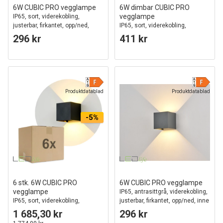
6W CUBIC PRO vegglampe
6W dimbar CUBIC PRO
vegglampe
IP65, sort, viderekobling,
justerbar, firkantet, opp/ned,
IP65, sort, viderekobling,
utendørs, inkl. lyskilde
justerbar, firkantet, opp/ned, inne
296 kr
411 kr
/ ute, inkl. lyskilde
Produktdatablad
Produktdatablad
-5%
6 stk. 6W CUBIC PRO
6W CUBIC PRO vegglampe
vegglampe
IP65, antrasittgrå, viderekobling,
IP65, sort, viderekobling,
justerbar, firkantet, opp/ned, inne
justerbar, firkantet, opp/ned,
/ ute, inkl. lyskilde
1 685,30 kr
296 kr
inne/ute, inkl. lyskilde