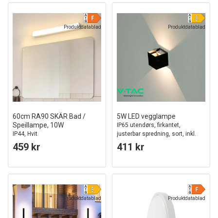
Produktdatablad
Produktdatablad
60cm RA90 SKÄR Bad /
5W LED vegglampe
Speillampe, 10W
IP65 utendørs, firkantet,
IP44, Hvit
justerbar spredning, sort, inkl.
lyskilde
459 kr
411 kr
Produktdatablad
Produktdatablad