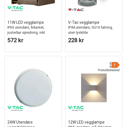
11W LED vegglampe
V-Tac vegglampe
IP65 utendørs, firkantet,
IP44 utendørs, GU10 fatning,
justerbar spredning, inkl.
uten lyskilde
lyskilde, corten
572 kr
228 kr
Produktdatablad
24W Utendørs
12W LED vegglampe