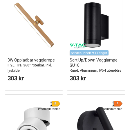
Sendes innen 9-11 dager
3W Oppladbar vegglampe
Sort Up/Down Vegglampe
GU10
IP20, Tre, 360° roterbar, inkl.
lyskilde
Rund, Aluminium, IP54 utendørs
& innendørs
303 kr
303 kr
Produktdatablad
Produktdatablad