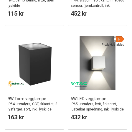
Hvit, påmontering, IP20, uten
IP44, Ø35cm, sort kant, innebygd
lyskilde
sensor, fjernkontroll, inkl.
lyskilde
115 kr
452 kr
Produktdatablad
9W Torre vegglampe
5W LED vegglampe
IP54 utendørs, CCT, firkantet, 3
IP65 utendørs, hvit, firkantet,
lysfarger, sort, inkl. lyskilde
justerbar spredning, inkl. lyskilde
163 kr
432 kr