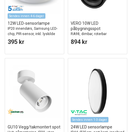
Sendes innen 4-6 dager
12W LED-sensorlampe
VERO 10W LED
påbygningsspot
IP20 innendørs, Samsung LED-
chip, PIR-sensor, inkl. lyskilde
RA98, dimbar, roterbar
395 kr
894 kr
Sendes innen 1-3 dager
GU10 Vegg/takmontert spot
24W LED sensorlampe