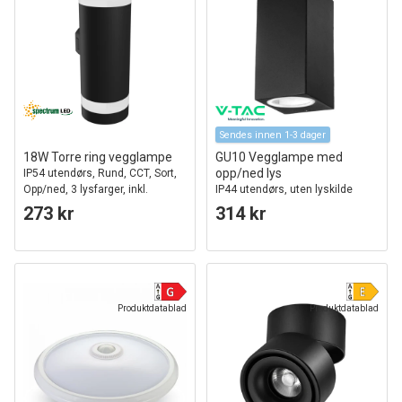
Sendes innen 1-3 dager
18W Torre ring vegglampe
GU10 Vegglampe med
opp/ned lys
IP54 utendørs, Rund, CCT, Sort,
Opp/ned, 3 lysfarger, inkl.
IP44 utendørs, uten lyskilde
lyskilde
273 kr
314 kr
Produktdatablad
Produktdatablad