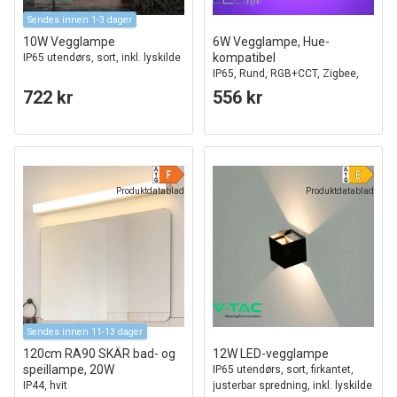
Sendes innen 1-3 dager
10W Vegglampe
6W Vegglampe, Hue-
kompatibel
IP65 utendørs, sort, inkl. lyskilde
IP65, Rund, RGB+CCT, Zigbee,
sort, opp/ned, justerbar,
722 kr
556 kr
inne/ute, inkl. lyskilde
Produktdatablad
Produktdatablad
Sendes innen 11-13 dager
120cm RA90 SKÄR bad- og
12W LED-vegglampe
speillampe, 20W
IP65 utendørs, sort, firkantet,
IP44, hvit
justerbar spredning, inkl. lyskilde