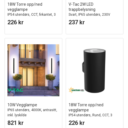
18W Torre opp/ned
V-Tac 2W LED
vegglampe
trappbelysning
IP54 utendørs, CCT, firkantet, 3
Svart, IP65 utendørs, 230V
lysfarger, sort, inkl. lyskilde
226 kr
237 kr
10W Vegglampe
18W Torre opp/ned
vegglampe
IP65 utendørs, 4000K, antrasitt,
inkl. lyskilde
IP54 utendørs, Rund, CCT, 3
lysfarger, sort, inkl. lyskilde
821 kr
226 kr