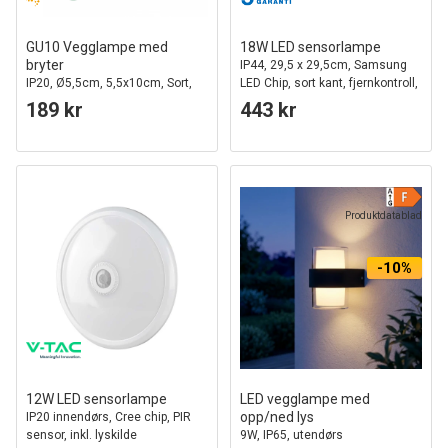
GU10 Vegglampe med
18W LED sensorlampe
bryter
IP44, 29,5 x 29,5cm, Samsung
IP20, Ø5,5cm, 5,5x10cm, Sort,
LED Chip, sort kant, fjernkontroll,
Rund, Uten lyskilde
innebygd sensor, inkl. lyskilde
189 kr
443 kr
Produktdatablad
-10%
12W LED sensorlampe
LED vegglampe med
opp/ned lys
IP20 innendørs, Cree chip, PIR
sensor, inkl. lyskilde
9W, IP65, utendørs