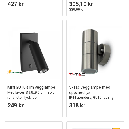
427 kr
305,10 kr
339,00 kr
Mini GU10 slim vegglampe
V-Tac vegglampe med
opp/ned lys
Med bryter, Ø3,8x9,5 cm, sort,
rund, uten lyskilde
IP44 utendørs, GU10 fatning,
uten lyskilde
249 kr
318 kr