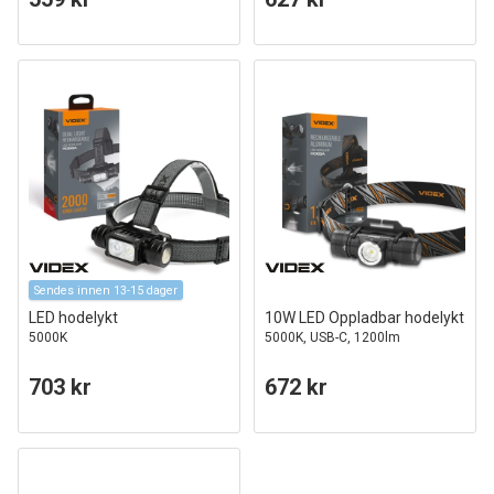
Sendes innen 13-15 dager
LED hodelykt
10W LED Oppladbar hodelykt
5000K
5000K, USB-C, 1200lm
703 kr
672 kr