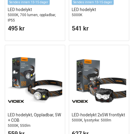
Sendes innen 13-15 dager
Sendes innen 13-15 dager
LED hodelykt
LED hodelykt
5000K, 700 lumen, oppladbar,
5000K
IP55
495 kr
541 kr
LED hodelykt, Oppladbar, 5W
LED-hodelykt 2x5W frontlykt
+ COB
5000K, lysstyrke: 500lm
5000K, 550lm
559 kr
627 kr