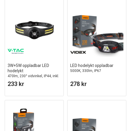
3W+5W oppladbar LED
LED hodelykt oppladbar
hodelykt
5000K, 330lm, IP67
470lm, 230° vidvinkel, IP44, inkl.
batteri
233 kr
278 kr