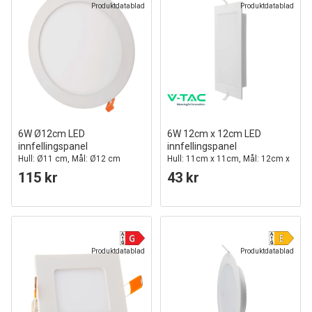
Produktdatablad
Produktdatablad
6W Ø12cm LED
6W 12cm x 12cm LED
innfellingspanel
innfellingspanel
Hull: Ø11 cm, Mål: Ø12 cm
Hull: 11cm x 11cm, Mål: 12cm x
12cm
115 kr
43 kr
Produktdatablad
Produktdatablad