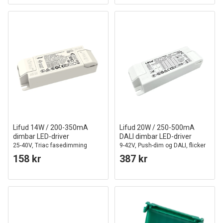
Lifud 14W / 200-350mA
Lifud 20W / 250-500mA
dimbar LED-driver
DALI dimbar LED-driver
25-40V, Triac fasedimming
9-42V, Push-dim og DALI, flicker
free
158 kr
387 kr