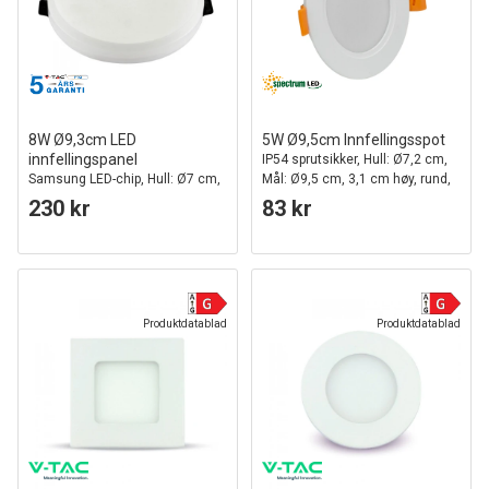
8W Ø9,3cm LED
5W Ø9,5cm Innfellingsspot
innfellingspanel
IP54 sprutsikker, Hull: Ø7,2 cm,
Samsung LED-chip, Hull: Ø7 cm,
Mål: Ø9,5 cm, 3,1 cm høy, rund,
Mål: Ø9,3 cm
hvit kant
230 kr
83 kr
Produktdatablad
Produktdatablad