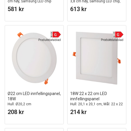
cm høy, Samsung LED chip
3,8 cm høy, Samsung LED chip,
230V
581 kr
613 kr
Produktdatablad
Produktdatablad
Ø22 cm LED innfellingspanel,
18W 22 x 22 cm LED
18W
innfellingspanel
Hull: Ø20,2 cm
Hull: 20,1 x 20,1 cm, Mål: 22 x 22
cm
208 kr
214 kr