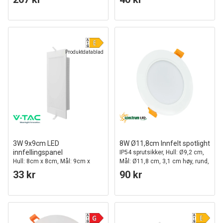
Produktdatablad
3W 9x9cm LED
8W Ø11,8cm Innfelt spotlight
innfellingspanel
IP54 sprutsikker, Hull: Ø9,2 cm,
Hull: 8cm x 8cm, Mål: 9cm x
Mål: Ø11,8 cm, 3,1 cm høy, rund,
9cm
hvit kant
33 kr
90 kr