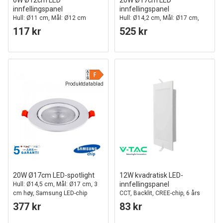
6W Ø12cm LED
20W Ø17cm LED
innfellingspanel
innfellingspanel
Hull: Ø11 cm, Mål: Ø12 cm
Hull: Ø14,2 cm, Mål: Ø17 cm,
Samsung LED-chip
117 kr
525 kr
Produktdatablad
20W Ø17cm LED-spotlight
12W kvadratisk LED-
innfellingspanel
Hull: Ø14,5 cm, Mål: Ø17 cm, 3
cm høy, Samsung LED-chip
CCT, Backlit, CREE-chip, 6 års
garanti
377 kr
83 kr