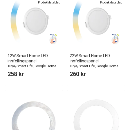
Produktdatablad
Produktdatablad
12W Smart Home LED
22W Smart Home LED
innfellingspanel
innfellingspanel
Tuya/Smart Life, Google Home
Tuya/Smart Life, Google Home
og app, hull: Ø15,5 cm, mål:
og app, Hull: Ø20,5 cm, Mål:
258 kr
260 kr
Ø16,2 cm
Ø21,5 cm