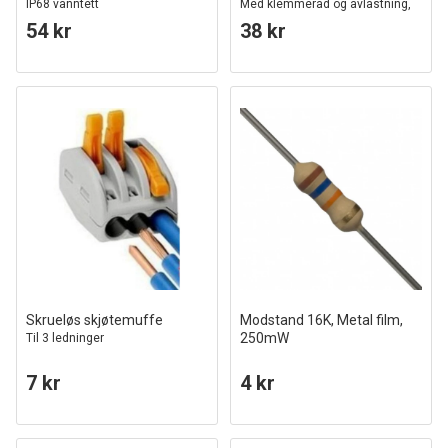
IP68 vanntett
Med klemmerad og avlastning,
IP20 innendørs
54 kr
38 kr
Skrueløs skjøtemuffe
Modstand 16K, Metal film,
250mW
Til 3 ledninger
7 kr
4 kr