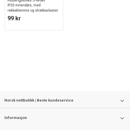
Koblingsboks 5-leder
IP20 innendørs, med
rekkeklemme og strekkavlaster
99 kr
Norsk nettbutikk | Beste kundeservice
Informasjon