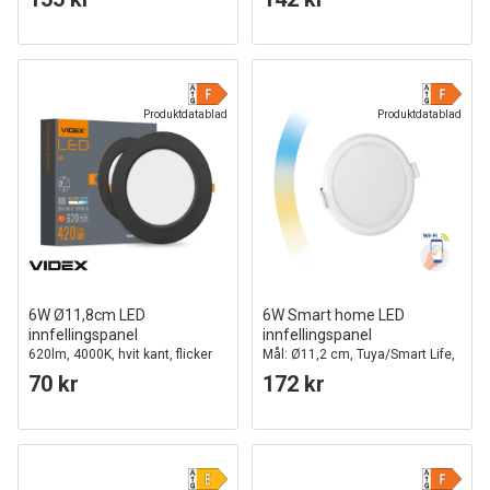
Produktdatablad
Produktdatablad
6W Ø11,8cm LED
6W Smart home LED
innfellingspanel
innfellingspanel
620lm, 4000K, hvit kant, flicker
Mål: Ø11,2 cm, Tuya/Smart Life,
free
Google Home og app, hull: Ø10,5
70 kr
172 kr
cm