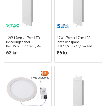
12W 17cm x 17cm LED
12W 17cm x 17cm LED
innfellingspanel
innfellingspanel
Hull: 15,5cm x 15,5cm, Mål:
Hull: 15,5cm x 15,5cm, Mål:
17cm x 17cm
17cm x 17cm, Samsung LED
63 kr
86 kr
Chip
Produktdatablad