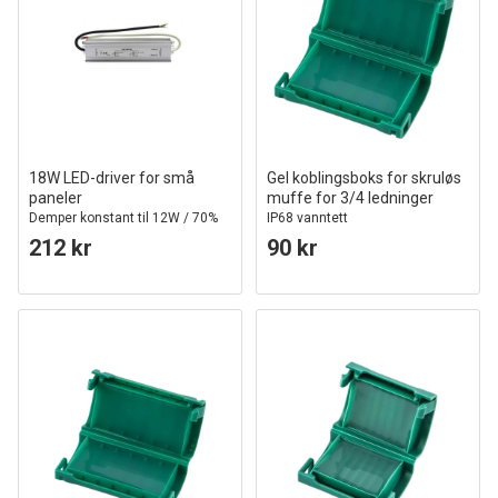
18W LED-driver for små
Gel koblingsboks for skruløs
paneler
muffe for 3/4 ledninger
Demper konstant til 12W / 70%
IP68 vanntett
lysstyrke
212 kr
90 kr