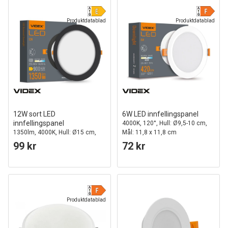
Produktdatablad
Produktdatablad
12W sort LED
6W LED innfellingspanel
innfellingspanel
4000K, 120°, Hull: Ø9,5-10 cm,
1350lm, 4000K, Hull: Ø15 cm,
Mål: 11,8 x 11,8 cm
120 grader beam angle
99 kr
72 kr
Produktdatablad