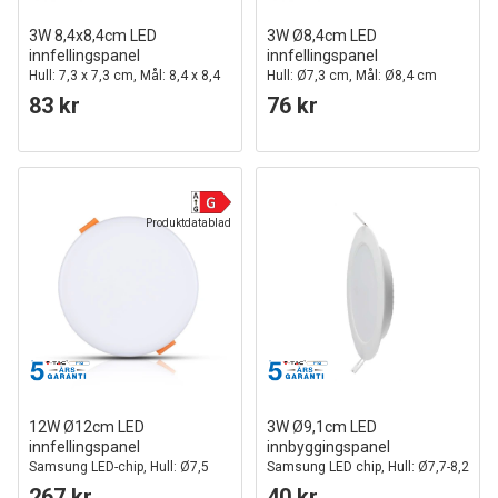
3W 8,4x8,4cm LED
3W Ø8,4cm LED
innfellingspanel
innfellingspanel
Hull: 7,3 x 7,3 cm, Mål: 8,4 x 8,4
Hull: Ø7,3 cm, Mål: Ø8,4 cm
cm
83 kr
76 kr
Produktdatablad
12W Ø12cm LED
3W Ø9,1cm LED
innfellingspanel
innbyggingspanel
Samsung LED-chip, Hull: Ø7,5
Samsung LED chip, Hull: Ø7,7-8,2
cm, Mål: Ø12 cm
cm, Mål: 9,1 cm
267 kr
40 kr