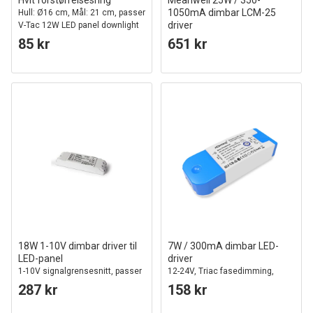
Hvit forstørrelsesring
Meanwell 25W / 350-
1050mA dimbar LCM-25
Hull: Ø16 cm, Mål: 21 cm, passer
driver
V-Tac 12W LED panel downlight
0-10V dimbar, til LED-panel
85 kr
651 kr
18W 1-10V dimbar driver til
7W / 300mA dimbar LED-
LED-panel
driver
1-10V signalgrensesnitt, passer
12-24V, Triac fasedimming,
til våre 18W LED-paneler
flicker free
287 kr
158 kr