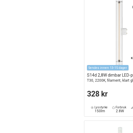
K
Sendes innen 13-15 dager
S14d 2,8W dimbar LED-
T30, 2200K, filament, klart 
328 kr
Lysstyrke
Forbruk
150lm
2.8W