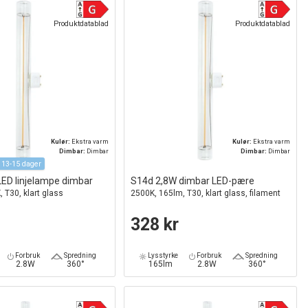
Produktdatablad
Produktdatablad
Kulør:
Ekstra varm
Kulør:
Ekstra varm
Dimbar:
Dimbar
Dimbar:
Dimbar
 13-15 dager
ED linjelampe dimbar
S14d 2,8W dimbar LED-pære
 T30, klart glass
2500K, 165lm, T30, klart glass, filament
328 kr
Forbruk
Spredning
Lysstyrke
Forbruk
Spredning
2.8W
360°
165lm
2.8W
360°