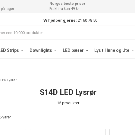
Norges beste priser
 på lager
Frakt fra kun 49 kr.
Vi hjelper gjerne:
21 60 78 50
LED Strips
Downlights
LED pærer
Lys til Inne og Ute
LED Lysrør
S14D LED Lysrør
15 produkter
5 varer