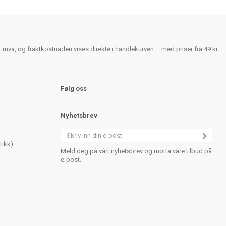
rt mva, og fraktkostnaden vises direkte i handlekurven – med priser fra 49 kr
Følg oss
Nyhetsbrev
tikk)
Meld deg på vårt nyhetsbrev og motta våre tilbud på
e-post.