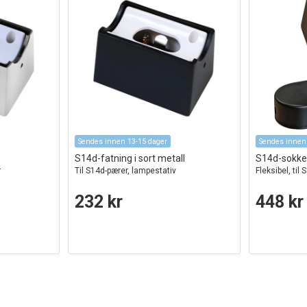
Sendes innen 13-15 dager
Sendes innen
S14d-fatning i sort metall
S14d-sokkel 
r
Til S14d-pærer, lampestativ
Fleksibel, til
232 kr
448 kr