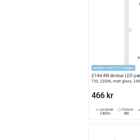
K
Sendes innen 13-15 dager
S14d 4W dimbar LED-pæ
T30, 2200K, matt glass, 24
466 kr
Lysstyrke
Forbruk
240lm
4W