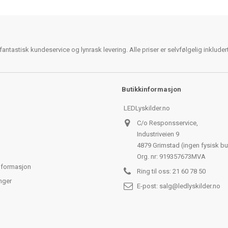
antastisk kundeservice og lynrask levering. Alle priser er selvfølgelig inklude
Butikkinformasjon
LEDLyskilder.no
C/o Responsservice,
Industriveien 9
4879 Grimstad (ingen fysisk bu
Org. nr: 919357673MVA
nformasjon
Ring til oss:
21 60 78 50
nger
E-post:
salg@ledlyskilder.no