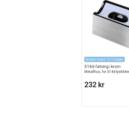
Sendes innen 13-15 dager
S14d-fatning i krom
Metallhus, for S14d-lyskilde
232 kr