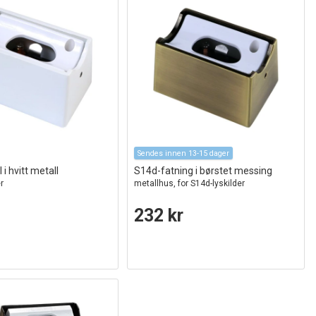
Sendes innen 13-15 dager
i hvitt metall
S14d-fatning i børstet messing
r
metallhus, for S14d-lyskilder
232 kr