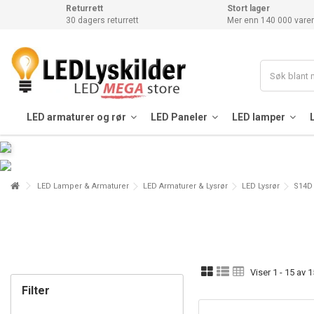
Returrett
Stort lager
30 dagers returrett
Mer enn 140 000 varer
LED armaturer og rør
LED Paneler
LED lamper
LED Lamper & Armaturer
LED Armaturer & Lysrør
LED Lysrør
S14D 
Viser 1 - 15 av 1
Filter