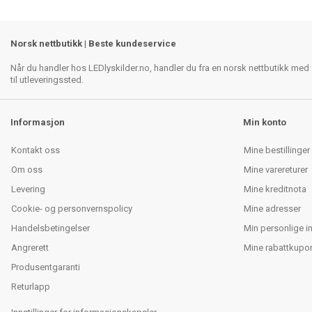
Norsk nettbutikk | Beste kundeservice
Når du handler hos LEDlyskilder.no, handler du fra en norsk nettbutikk med f
til utleveringssted.
Informasjon
Min konto
Kontakt oss
Mine bestillinger
Om oss
Mine varereturer
Levering
Mine kreditnota
Cookie- og personvernspolicy
Mine adresser
Handelsbetingelser
Min personlige i
Angrerett
Mine rabattkupo
Produsentgaranti
Returlapp