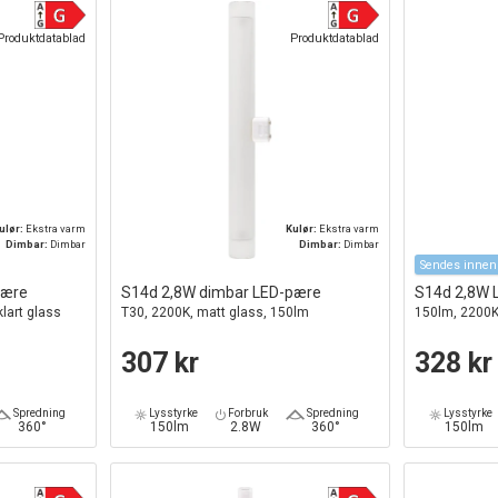
Produktdatablad
Produktdatablad
ulør:
Ekstra varm
Kulør:
Ekstra varm
Dimbar:
Dimbar
Dimbar:
Dimbar
Sendes innen
pære
S14d 2,8W dimbar LED-pære
S14d 2,8W L
klart glass
T30, 2200K, matt glass, 150lm
150lm, 2200K,
307 kr
328 kr
Spredning
Lysstyrke
Forbruk
Spredning
Lysstyrke
360°
150lm
2.8W
360°
150lm