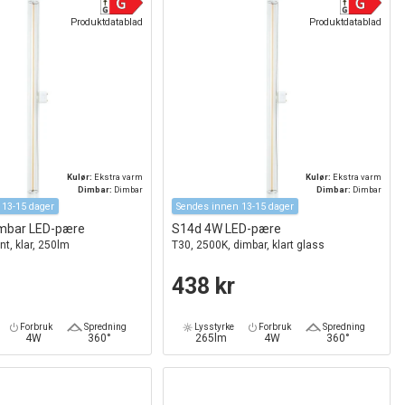
Produktdatablad
Produktdatablad
Kulør:
Ekstra varm
Kulør:
Ekstra varm
Dimbar:
Dimbar
Dimbar:
Dimbar
 13-15 dager
Sendes innen 13-15 dager
mbar LED-pære
S14d 4W LED-pære
nt, klar, 250lm
T30, 2500K, dimbar, klart glass
438 kr
Forbruk
Spredning
Lysstyrke
Forbruk
Spredning
4W
360°
265lm
4W
360°