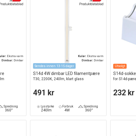
Produktdatablad
Produktdatablad
ulør:
Ekstra varm
Kulør:
Ekstra varm
Dimbar:
Dimbar
Dimbar:
Dimbar
Sendes innen 13-15 dager
Utsolgt
re
S14d 4W dimbar LED filamentpære
S14d-sokkel 
0lm
T30, 2200K, 240lm, klart glass
for S14d-pære
491 kr
232 kr
Spredning
Lysstyrke
Forbruk
Spredning
360°
240lm
4W
360°