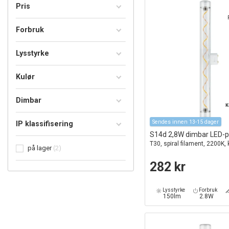
Pris
Forbruk
Lysstyrke
Kulør
Dimbar
K
Sendes innen 13-15 dager
IP klassifisering
S14d 2,8W dimbar LED-
T30, spiral filament, 2200K, 
på lager
2
282 kr
Lysstyrke
Forbruk
150lm
2.8W