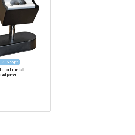
 13-15 dager
i sort metall
 S14d-pærer