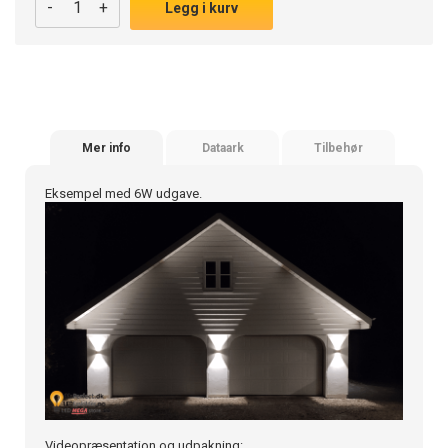
-
+
Legg i kurv
Mer info
Dataark
Tilbehør
Eksempel med 6W udgave.
Videopræsentation og udpakning: