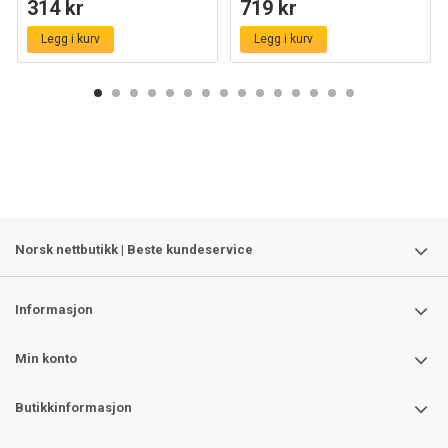
314 kr
719 kr
Dokumenter og attester:
Legg i kurv
Legg i kurv
-
RoHS CE sertifikat
-
LVD CE sertifikat
-
EMC CE sertifikat
Norsk nettbutikk | Beste kundeservice
Informasjon
Min konto
Butikkinformasjon