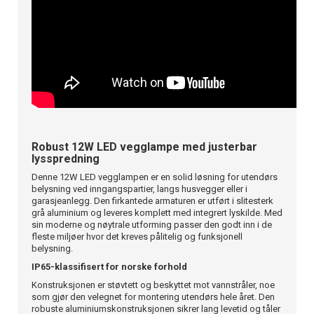
Robust 12W LED vegglampe med justerbar
lysspredning
Denne 12W LED vegglampen er en solid løsning for utendørs
belysning ved inngangspartier, langs husvegger eller i
garasjeanlegg. Den firkantede armaturen er utført i slitesterk
grå aluminium og leveres komplett med integrert lyskilde. Med
sin moderne og nøytrale utforming passer den godt inn i de
fleste miljøer hvor det kreves pålitelig og funksjonell
belysning.
IP65-klassifisert for norske forhold
Konstruksjonen er støvtett og beskyttet mot vannstråler, noe
som gjør den velegnet for montering utendørs hele året. Den
robuste aluminiumskonstruksjonen sikrer lang levetid og tåler