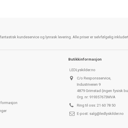
antastisk kundeservice og lynrask levering. Alle priser er selvfølgelig inklude
Butikkinformasjon
LEDLyskilder.no
C/o Responsservice,
Industriveien 9
4879 Grimstad (ingen fysisk bu
Org. nr: 919357673MVA
nformasjon
Ring til oss:
21 60 78 50
nger
E-post:
salg@ledlyskilder.no