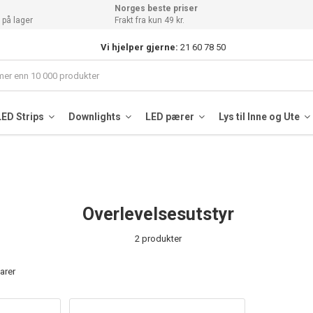
Norges beste priser
 på lager
Frakt fra kun 49 kr.
Vi hjelper gjerne:
21 60 78 50
LED Strips
Downlights
LED pærer
Lys til Inne og Ute
Overlevelsesutstyr
2 produkter
varer