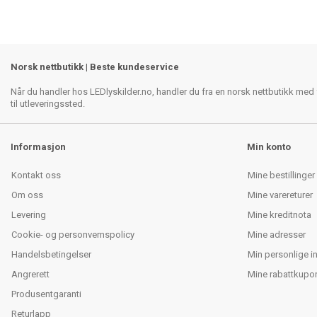
Norsk nettbutikk | Beste kundeservice
Når du handler hos LEDlyskilder.no, handler du fra en norsk nettbutikk med f
til utleveringssted.
Informasjon
Min konto
Kontakt oss
Mine bestillinger
Om oss
Mine varereturer
Levering
Mine kreditnota
Cookie- og personvernspolicy
Mine adresser
Handelsbetingelser
Min personlige i
Angrerett
Mine rabattkupo
Produsentgaranti
Returlapp