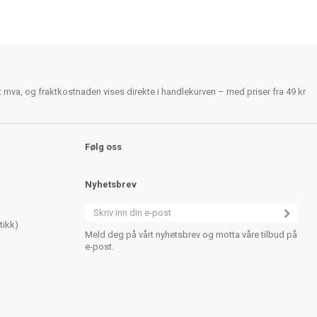
rt mva, og fraktkostnaden vises direkte i handlekurven – med priser fra 49 kr
Følg oss
Nyhetsbrev
tikk)
Meld deg på vårt nyhetsbrev og motta våre tilbud på
e-post.