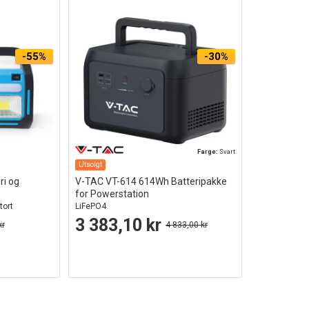
-55%
-30%
Farge:
Svart
Utsolgt
ri og
V-TAC VT-614 614Wh Batteripakke
for Powerstation
tort
LiFePO4
3 383,10 kr
kr
4 833,00 kr