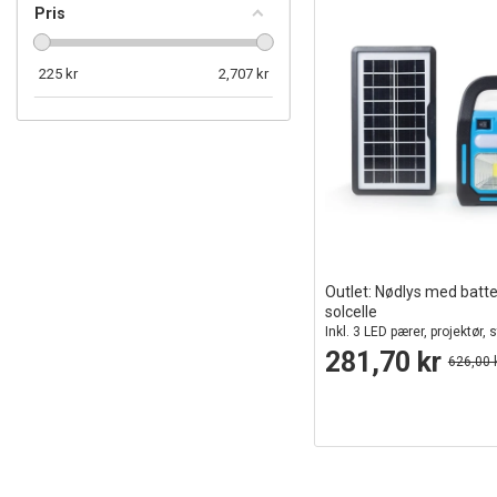
Pris
225
kr
2,707
kr
Outlet: Nødlys med batte
solcelle
Inkl. 3 LED pærer, projektør, s
solcellepanel, powerbank
281,70 kr
626,00 