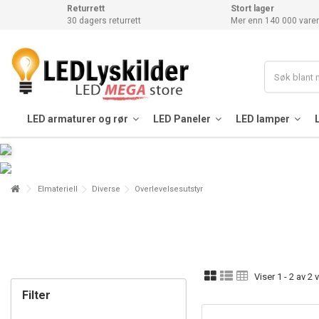
Returrett
Stort lager
30 dagers returrett
Mer enn 140 000 varer
LED armaturer og rør
LED Paneler
LED lamper
Elmateriell
Diverse
Overlevelsesutstyr
Viser 1 - 2 av 2 
Filter