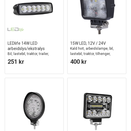
LEDlife 14W LED
15W LED, 12V / 24V
arbeidslys/ekstralys
Kald hvit, arbeidslampe, bil,
Bil, lastebil, traktor, trailer,
lastebil, traktor, tilhenger,
utrykningskjøretøyer, IP67
utrykningskjøretøy
251 kr
400 kr
vanntett, 10-30V