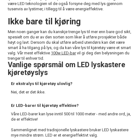
være LED teknologien vil de også forsyne deg med lys gjennom
tusenvis av lystimer, i tillegg til å være energieffektive.
Ikke bare til kjøring
Men noen ganger kan du kanskje trenge lys til mer enn bare god sikt,
spesielt om du er av den sorten som liker å utføre prosjekter både
høyt og lavt. Dersom du skal utføre arbeid utendørs kan det være
smart å ha tilgang på lys, og da kan våre lys til kjøretøy være et smart
valg. Vår mest effektive
100w LED-bar
vil gi deg den belysningen du
trenger til enhver tid.
Vanlige spørsmål om LED lyskastere
kjøretøyslys
Er ekstralys til kjøretøy ulovlig?
Nei, det er det ikke.
Er LED-barer til kjøretøy effektive?
Våre LED-barer kan lyse inntil 500 til 1000 meter - med andre ord, ja,
de er effektive!
Sammenlignet med tradisjonelle lyskastere bruker LED lyskastere
mye mindre strøm. LED er et energieffektivt valg.