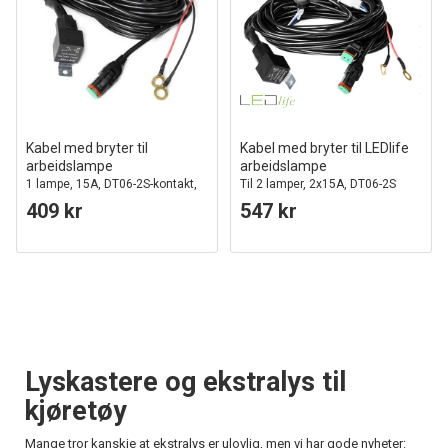
Kabel med bryter til
Kabel med bryter til LEDlife
arbeidslampe
arbeidslampe
1 lampe, 15A, DT06-2S-kontakt,
Til 2 lamper, 2x15A, DT06-2S
arbeidslampe
stikk
409 kr
547 kr
Lyskastere og ekstralys til
kjøretøy
Mange tror kanskje at ekstralys er ulovlig, men vi har gode nyheter: