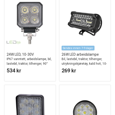
Sendes innen 7-9 dager
24W LED, 10-30V
26W LED arbeidslampe
IP67 vanntett, arbeidslampe, bil,
Bil, lastebil, traktor, tilhenger,
lastebil, traktor, tilhenger, 90°
utrykningskjøretøy, kald hvit, 10-
spredning
30V
534 kr
269 kr