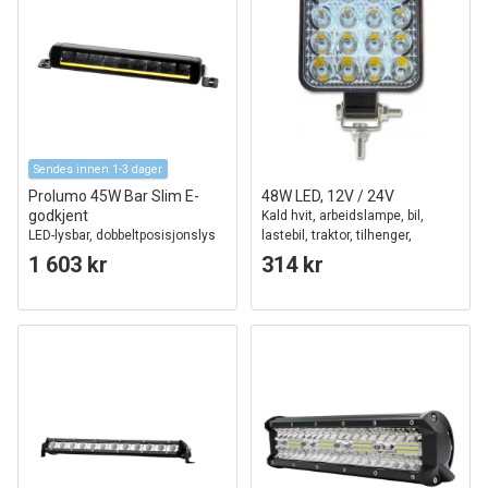
Sendes innen 1-3 dager
Prolumo 45W Bar Slim E-
48W LED, 12V / 24V
godkjent
Kald hvit, arbeidslampe, bil,
LED-lysbar, dobbeltposisjonslys
lastebil, traktor, tilhenger,
utrykningskjøretøy
1 603 kr
314 kr