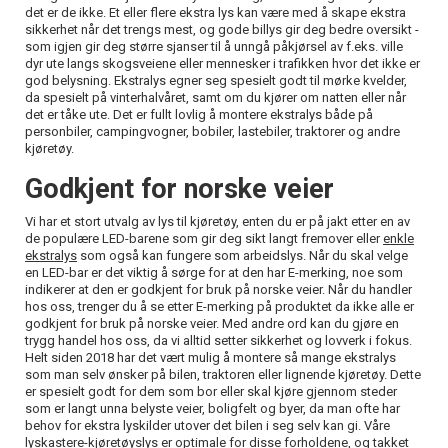
det er de ikke. Et eller flere ekstra lys kan være med å skape ekstra
sikkerhet når det trengs mest, og gode billys gir deg bedre oversikt -
som igjen gir deg større sjanser til å unngå påkjørsel av f.eks. ville
dyr ute langs skogsveiene eller mennesker i trafikken hvor det ikke er
god belysning. Ekstralys egner seg spesielt godt til mørke kvelder,
da spesielt på vinterhalvåret, samt om du kjører om natten eller når
det er tåke ute. Det er fullt lovlig å montere ekstralys både på
personbiler, campingvogner, bobiler, lastebiler, traktorer og andre
kjøretøy.
Godkjent for norske veier
Vi har et stort utvalg av lys til kjøretøy, enten du er på jakt etter en av
de populære LED-barene som gir deg sikt langt fremover eller
enkle
ekstralys
som også kan fungere som arbeidslys. Når du skal velge
en LED-bar er det viktig å sørge for at den har E-merking, noe som
indikerer at den er godkjent for bruk på norske veier. Når du handler
hos oss, trenger du å se etter E-merking på produktet da ikke alle er
godkjent for bruk på norske veier. Med andre ord kan du gjøre en
trygg handel hos oss, da vi alltid setter sikkerhet og lovverk i fokus.
Helt siden 2018 har det vært mulig å montere så mange ekstralys
som man selv ønsker på bilen, traktoren eller lignende kjøretøy. Dette
er spesielt godt for dem som bor eller skal kjøre gjennom steder
som er langt unna belyste veier, boligfelt og byer, da man ofte har
behov for ekstra lyskilder utover det bilen i seg selv kan gi. Våre
lyskastere-kjøretøyslys er optimale for disse forholdene, og takket