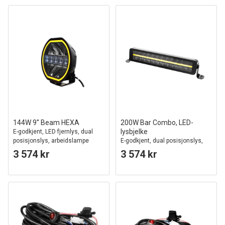
144W 9'' Beam HEXA
200W Bar Combo, LED-
lysbjelke
E-godkjent, LED fjernlys, dual
posisjonslys, arbeidslampe
E-godkjent, dual posisjonslys,
arbeidslampe
3 574 kr
3 574 kr