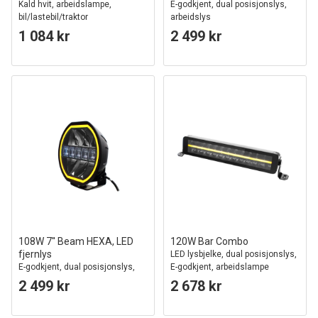
Kald hvit, arbeidslampe,
E-godkjent, dual posisjonslys,
bil/lastebil/traktor
arbeidslys
1 084 kr
2 499 kr
108W 7'' Beam HEXA, LED
120W Bar Combo
fjernlys
LED lysbjelke, dual posisjonslys,
E-godkjent, dual posisjonslys,
E-godkjent, arbeidslampe
arbeidslampe
2 499 kr
2 678 kr