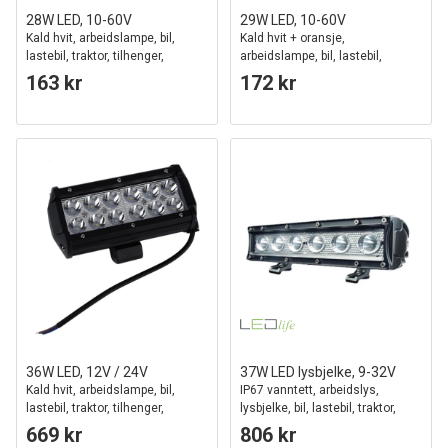
28W LED, 10-60V
29W LED, 10-60V
Kald hvit, arbeidslampe, bil,
Kald hvit + oransje,
lastebil, traktor, tilhenger,
arbeidslampe, bil, lastebil,
utrykningskjøretøy
traktor, tilhenger,
163 kr
172 kr
utrykningskjøretøy, 30 grader
36W LED, 12V / 24V
37W LED lysbjelke, 9-32V
Kald hvit, arbeidslampe, bil,
IP67 vanntett, arbeidslys,
lastebil, traktor, tilhenger,
lysbjelke, bil, lastebil, traktor,
utrykningskjøretøy
tilhenger, fokusert lys
669 kr
806 kr