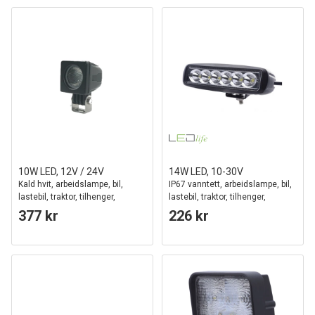
10W LED, 12V / 24V
14W LED, 10-30V
Kald hvit, arbeidslampe, bil,
IP67 vanntett, arbeidslampe, bil,
lastebil, traktor, tilhenger,
lastebil, traktor, tilhenger,
utrykningskjøretøy
fokusert lys
377 kr
226 kr