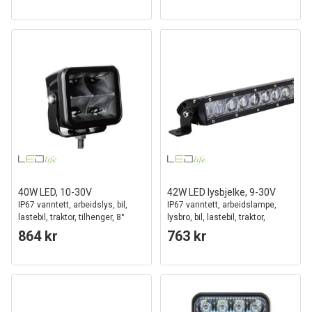
40W LED, 10-30V
42W LED lysbjelke, 9-30V
IP67 vanntett, arbeidslys, bil,
IP67 vanntett, arbeidslampe,
lastebil, traktor, tilhenger, 8°
lysbro, bil, lastebil, traktor,
fokusert lys
tilhenger, kombinert spredning
864 kr
763 kr