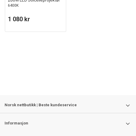
200W LED Solcelleprojektør
6400K
1 080 kr
Norsk nettbutikk | Beste kundeservice
Informasjon