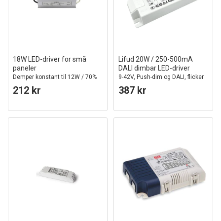
18W LED-driver for små
Lifud 20W / 250-500mA
paneler
DALI dimbar LED-driver
Demper konstant til 12W / 70%
9-42V, Push-dim og DALI, flicker
lysstyrke
free
212 kr
387 kr