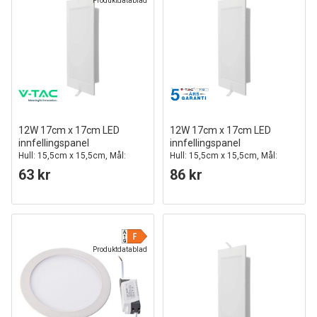
Produktdatablad
12W 17cm x 17cm LED
12W 17cm x 17cm LED
innfellingspanel
innfellingspanel
Hull: 15,5cm x 15,5cm, Mål:
Hull: 15,5cm x 15,5cm, Mål:
17cm x 17cm
17cm x 17cm, Samsung LED
63 kr
86 kr
Chip
Produktdatablad