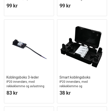
og strekkavlaster, 0-10V / DALI
99 kr
99 kr
Koblingsboks 3-leder
Smart koblingsboks
IP20 innendørs, med
IP20 innendørs, med
rekkeklemme og avlastning
rekkeklemme og
strekkavlastning
83 kr
38 kr