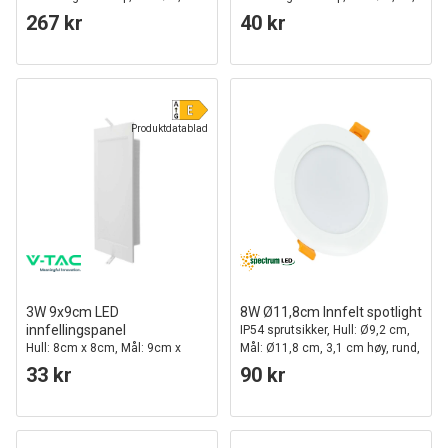
cm, Mål: Ø12 cm
cm, Mål: 9,1 cm
267 kr
40 kr
Produktdatablad
3W 9x9cm LED
8W Ø11,8cm Innfelt spotlight
innfellingspanel
IP54 sprutsikker, Hull: Ø9,2 cm,
Hull: 8cm x 8cm, Mål: 9cm x
Mål: Ø11,8 cm, 3,1 cm høy, rund,
9cm
hvit kant
33 kr
90 kr