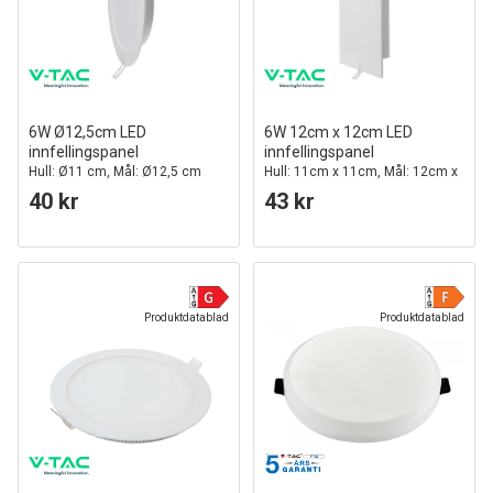
6W Ø12,5cm LED
6W 12cm x 12cm LED
innfellingspanel
innfellingspanel
Hull: Ø11 cm, Mål: Ø12,5 cm
Hull: 11cm x 11cm, Mål: 12cm x
12cm
40 kr
43 kr
Produktdatablad
Produktdatablad