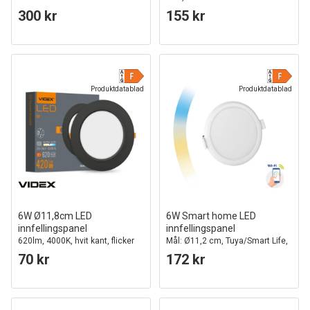
300 kr
155 kr
Produktdatablad
Produktdatablad
6W Ø11,8cm LED
6W Smart home LED
innfellingspanel
innfellingspanel
620lm, 4000K, hvit kant, flicker
Mål: Ø11,2 cm, Tuya/Smart Life,
free
Google Home og app, hull: Ø10,5
70 kr
172 kr
cm