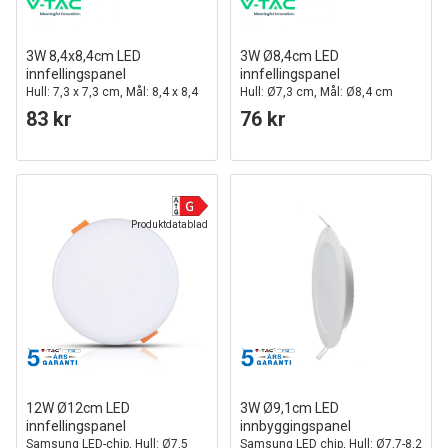
3W 8,4x8,4cm LED
3W Ø8,4cm LED
innfellingspanel
innfellingspanel
Hull: 7,3 x 7,3 cm, Mål: 8,4 x 8,4
Hull: Ø7,3 cm, Mål: Ø8,4 cm
cm
83 kr
76 kr
Produktdatablad
12W Ø12cm LED
3W Ø9,1cm LED
innfellingspanel
innbyggingspanel
Samsung LED-chip, Hull: Ø7,5
Samsung LED chip, Hull: Ø7,7-8,2