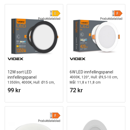
Produktdatablad
Produktdatablad
12W sort LED
6W LED innfellingspanel
innfellingspanel
4000K, 120°, Hull: Ø9,5-10 cm,
1350lm, 4000K, Hull: Ø15 cm,
Mål: 11,8 x 11,8 cm
120 grader beam angle
99 kr
72 kr
Produktdatablad