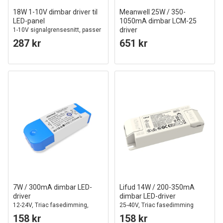
18W 1-10V dimbar driver til
Meanwell 25W / 350-
LED-panel
1050mA dimbar LCM-25
driver
1-10V signalgrensesnitt, passer
til våre 18W LED-paneler
0-10V dimbar, til LED-panel
287 kr
651 kr
7W / 300mA dimbar LED-
Lifud 14W / 200-350mA
driver
dimbar LED-driver
12-24V, Triac fasedimming,
25-40V, Triac fasedimming
flicker free
158 kr
158 kr