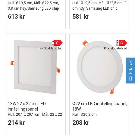
Hull: Ø19,5 cm, Mål: Ø22,5 cm,
Hull: Ø19,5 cm, Mål: Ø22,5 cm, 3
3,8 cm høy, Samsung LED chip,
cm høy, Samsung LED chip
230V
613 kr
581 kr
Produktdatablad
Produktdatablad
FILTER
18W 22 x 22 cm LED
Ø22 cm LED innfellingspanel,
innfellingspanel
18W
Hull: 20,1 x 20,1 cm, Mål: 22 x 22
Hull: Ø20,2 cm
cm
214 kr
208 kr