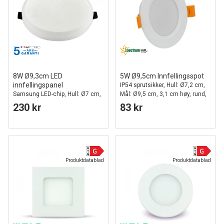
8W Ø9,3cm LED
5W Ø9,5cm Innfellingsspot
innfellingspanel
IP54 sprutsikker, Hull: Ø7,2 cm,
Samsung LED-chip, Hull: Ø7 cm,
Mål: Ø9,5 cm, 3,1 cm høy, rund,
Mål: Ø9,3 cm
hvit kant
230 kr
83 kr
Produktdatablad
Produktdatablad