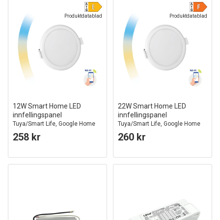
Produktdatablad
Produktdatablad
12W Smart Home LED
22W Smart Home LED
innfellingspanel
innfellingspanel
Tuya/Smart Life, Google Home
Tuya/Smart Life, Google Home
og app, hull: Ø15,5 cm, mål:
og app, Hull: Ø20,5 cm, Mål:
258 kr
260 kr
Ø16,2 cm
Ø21,5 cm