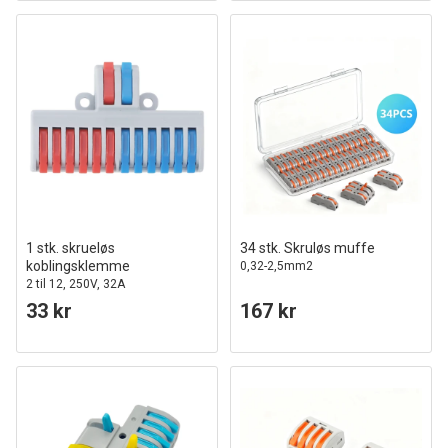
1 stk. skrueløs
34 stk. Skruløs muffe
koblingsklemme
0,32-2,5mm2
2 til 12, 250V, 32A
33 kr
167 kr