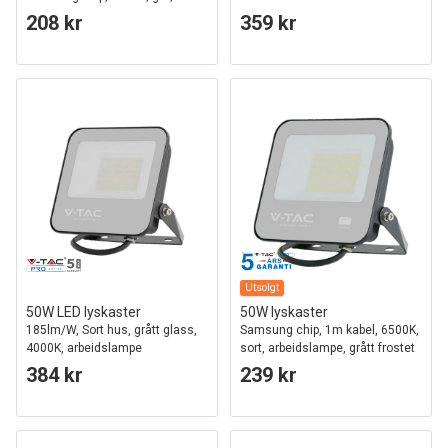
mattet glass
208 kr
359 kr
Utsolgt
50W LED lyskaster
50W lyskaster
185lm/W, Sort hus, grått glass,
Samsung chip, 1m kabel, 6500K,
4000K, arbeidslampe
sort, arbeidslampe, grått frostet
glass
384 kr
239 kr