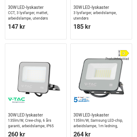
30W LED-lyskaster
30W LED-lyskaster
CCT, 3 lysfarger, mattet,
3 lysfarger, arbeidslampe,
arbeidslampe, utendørs
utendørs
147 kr
185 kr
Produktdatablad
30W LED lyskaster
30W LED-lyskaster
135lm/W, Cree-chip, 6 års
135lm/W, Samsung LED-chip,
garanti, arbeidslampe, IP65
arbeidslampe, 1m ledning,
utendørs
utendørs
260 kr
264 kr