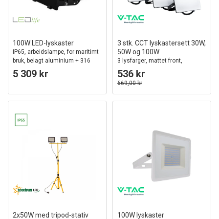
100W LED-lyskaster
3 stk. CCT lyskastersett 30W,
50W og 100W
IP65, arbeidslampe, for maritimt
bruk, belagt aluminium + 316
3 lysfarger, mattet front,
rustfritt stål
arbeidslampe, utendørs
5 309 kr
536 kr
669,00 kr
2x50W med tripod-stativ
100W lyskaster