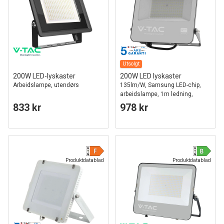
Utsolgt
200W LED-lyskaster
200W LED lyskaster
Arbeidslampe, utendørs
135lm/W, Samsung LED-chip,
arbeidslampe, 1m ledning,
utendørs
833 kr
978 kr
Produktdatablad
Produktdatablad