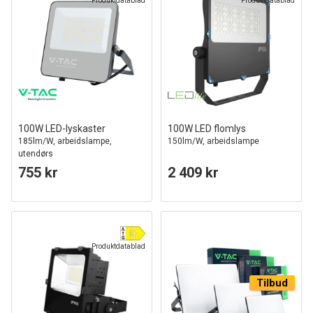
Produktdatablad
Produktdatablad
100W LED-lyskaster
100W LED flomlys
185lm/W, arbeidslampe,
150lm/W, arbeidslampe
utendørs
755 kr
2 409 kr
Produktdatablad
Tilbud