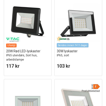
Utsolgt
Sendes innen 9-11 dager
20W Rød LED-lyskaster
30W lyskaster
IP65 utendørs, Sort hus,
IP65, sort
arbeidslampe
117 kr
103 kr
Produktdatablad