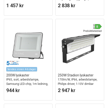
parkeringsplasser, statuer mm.
1 457 kr
2 838 kr
Produktdatablad
Sendes innen 4-6 dager
200W lyskaster
250W Stadion lyskaster
IP65, sort, arbeidslampe,
170lm/W, IP66, arbeidslampe,
Samsung LED-chip, 1m ledning,
Philips driver, 1-10V dimbar
6500K, grått frostet glass
944 kr
2 947 kr