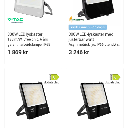
Sendes innen 9-11 dager
300W LED lyskaster
300W LED-lyskaster med
justerbar watt
135lm/W, Cree chip, 6 års
garanti, arbeidslampe, IP65
Asymmetrisk lys, IP66 utendørs,
utendørs
IK08, sort
1 869 kr
3 246 kr
Produktdatablad
Produktdatablad