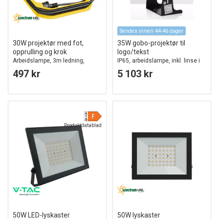
Sendes innen 44-46 dager
30W projektør med fot,
35W gobo-projektør til
opprulling og krok
logo/tekst
Arbeidslampe, 3m ledning,
IP65, arbeidslampe, inkl. linse i
Schuko plugg, IP65 utendørs
eget design
497 kr
5 103 kr
Produktdatablad
50W LED-lyskaster
50W lyskaster