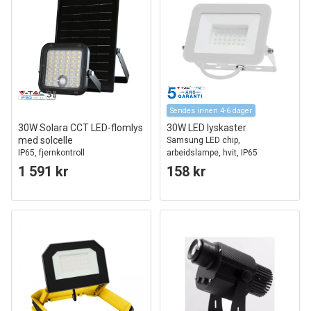
Sendes innen 4-6 dager
30W Solara CCT LED-flomlys
30W LED lyskaster
med solcelle
Samsung LED chip,
IP65, fjernkontroll
arbeidslampe, hvit, IP65
utendørs
1 591 kr
158 kr