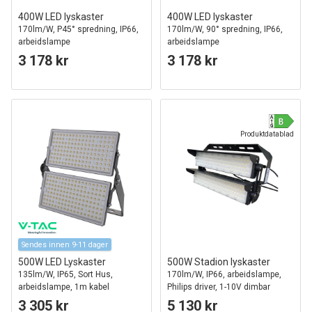
400W LED lyskaster
400W LED lyskaster
170lm/W, P45° spredning, IP66,
170lm/W, 90° spredning, IP66,
arbeidslampe
arbeidslampe
3 178 kr
3 178 kr
Produktdatablad
Sendes innen 9-11 dager
500W LED Lyskaster
500W Stadion lyskaster
135lm/W, IP65, Sort Hus,
170lm/W, IP66, arbeidslampe,
arbeidslampe, 1m kabel
Philips driver, 1-10V dimbar
3 305 kr
5 130 kr