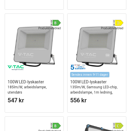
Produktdatablad
Produktdatablad
Sendes innen 9-11 dager
100W LED-lyskaster
100W LED-lyskaster
185lm/W, arbeidslampe,
135lm/W, Samsung LED-chip,
utendørs
arbeidslampe, 1m ledning,
utendørs
547 kr
556 kr