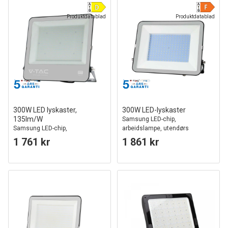
Produktdatablad
Produktdatablad
300W LED lyskaster,
300W LED-lyskaster
135lm/W
Samsung LED-chip,
Samsung LED-chip,
arbeidslampe, utendørs
arbeidslampe, 1m ledning,
1 761 kr
1 861 kr
utendørs