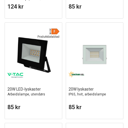
124 kr
85 kr
Produktdatablad
20W LED-lyskaster
20W lyskaster
Arbeidslampe, utendørs
IP65, hvit, arbeidslampe
85 kr
85 kr