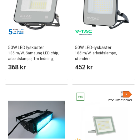
50W LED lyskaster
50W LED-lyskaster
135lm/W, Samsung LED chip,
185lm/W, arbeidslampe,
arbeidslampe, 1m ledning,
utendørs
utendørs
368 kr
452 kr
Produktdatablad