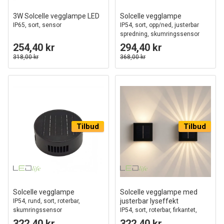
3W Solcelle vegglampe LED
Solcelle vegglampe
IP65, sort, sensor
IP54, sort, opp/ned, justerbar
spredning, skumringssensor
254,40 kr
294,40 kr
318,00 kr
368,00 kr
Tilbud
Tilbud
Solcelle vegglampe
Solcelle vegglampe med
justerbar lyseffekt
IP54, rund, sort, roterbar,
skumringssensor
IP54, sort, roterbar, firkantet,
skumringssensor
322,40 kr
322,40 kr