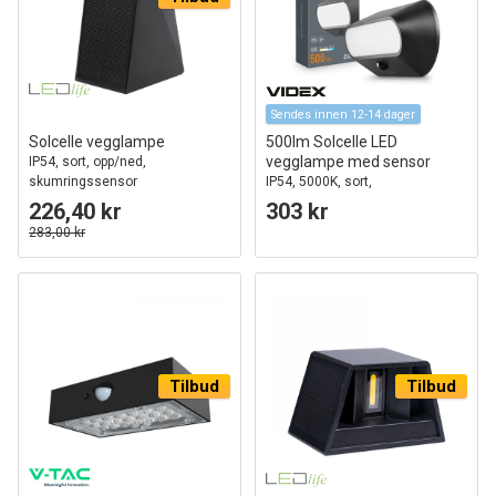
Sendes innen 12-14 dager
Solcelle vegglampe
500lm Solcelle LED
vegglampe med sensor
IP54, sort, opp/ned,
skumringssensor
IP54, 5000K, sort,
bevegelsessensor, utendørs
226,40 kr
303 kr
283,00 kr
Tilbud
Tilbud