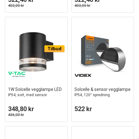
403,00 kr
403,00 kr
Tilbud
1W Solcelle vegglampe LED
Solcelle & sensor vegglampe
IP54, sort, med sensor
IP54, 120° spredning
348,80 kr
522 kr
436,00 kr