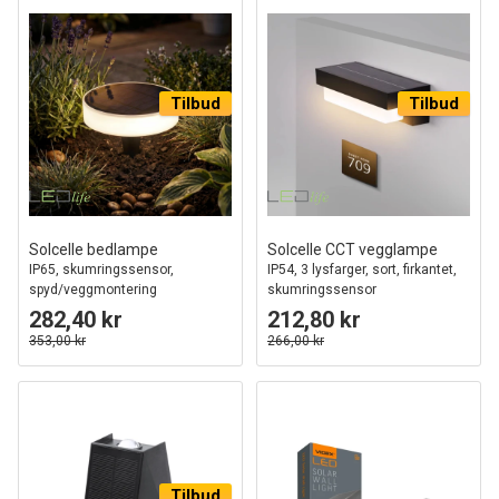
Tilbud
Tilbud
Solcelle bedlampe
Solcelle CCT vegglampe
IP65, skumringssensor,
IP54, 3 lysfarger, sort, firkantet,
spyd/veggmontering
skumringssensor
282,40 kr
212,80 kr
353,00 kr
266,00 kr
Tilbud