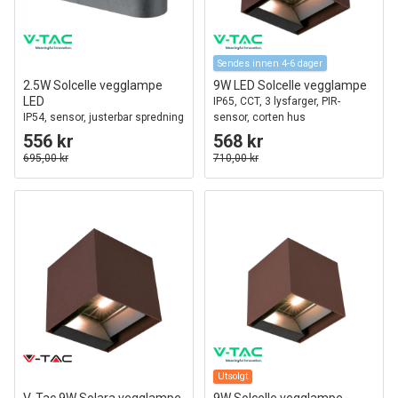
Sendes innen 4-6 dager
2.5W Solcelle vegglampe
9W LED Solcelle vegglampe
LED
IP65, CCT, 3 lysfarger, PIR-
IP54, sensor, justerbar spredning
sensor, corten hus
556 kr
568 kr
695,00 kr
710,00 kr
Utsolgt