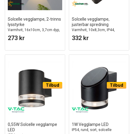
Solcelle vegglampe, 2-trinns
Solcelle vegglampe,
lysstyrke
justerbar spredning
Varmhvit, 16x10cm, 3,7cm dyp,
Varmhvit, 10x8,3cm, IP44,
IP44 utendørs
utendørs
273 kr
332 kr
Tilbud
Tilbud
0,55W Solcelle vegglampe
1W Vegglampe LED
LED
IP54, rund, sort, solcelle