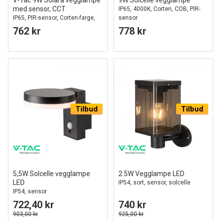
V-Tac 9W Solara vegglampe
9W Solcelle vegglampe
med sensor, CCT
IP65, 4000K, Corten, COB, PIR-
IP65, PIR-sensor, Corten-farge,
sensor
solcelle, 3 lysfarger
762 kr
778 kr
Tilbud
Tilbud
5,5W Solcelle vegglampe
2.5W Vegglampe LED
LED
IP54, sort, sensor, solcelle
IP54, sensor
722,40 kr
740 kr
903,00 kr
925,00 kr