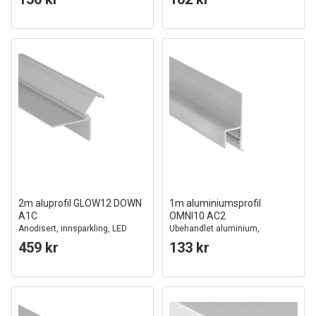
2m aluprofil GLOW12 DOWN
1m aluminiumsprofil
A1C
OMNI10 AC2
Anodisert, innsparkling, LED
Ubehandlet aluminium,
skinne
innfelling, LED-skinne
459 kr
133 kr