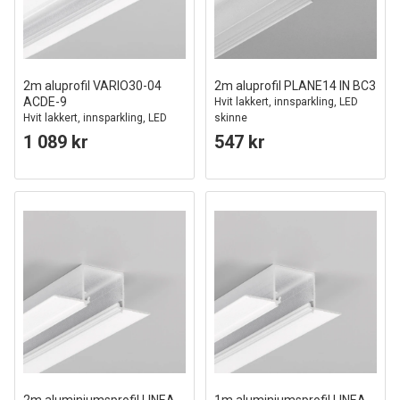
2m aluprofil VARIO30-04
2m aluprofil PLANE14 IN BC3
ACDE-9
Hvit lakkert, innsparkling, LED
Hvit lakkert, innsparkling, LED
skinne
skinne
1 089 kr
547 kr