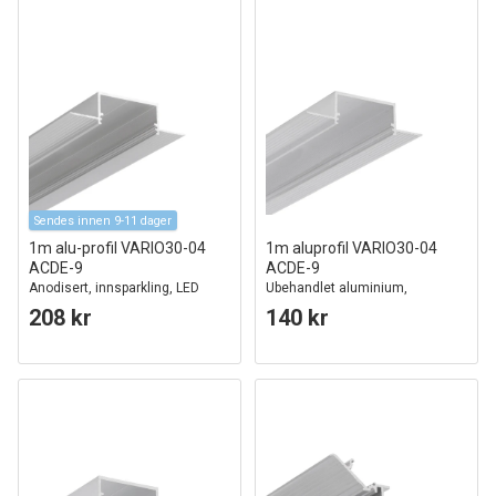
Sendes innen 9-11 dager
1m alu-profil VARIO30-04
1m aluprofil VARIO30-04
ACDE-9
ACDE-9
Anodisert, innsparkling, LED
Ubehandlet aluminium,
skinne
innsparkling, LED skinne
208 kr
140 kr