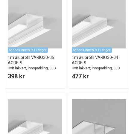
Sendes innen 9-11 dager
Sendes innen 9-11 dager
1m aluprofil VARIO30-05
1m aluprofil VARIO30-04
ACDE-9
ACDE-9
Hvit lakkert, innsparkling, LED
Hvit lakkert, innsparkling, LED
skinne
skinne
398 kr
477 kr