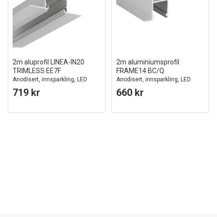
2m aluprofil LINEA-IN20
2m aluminiumsprofil
TRIMLESS EE7F
FRAME14 BC/Q
Anodisert, innsparkling, LED
Anodisert, innsparkling, LED
skinne
skinne
719 kr
660 kr