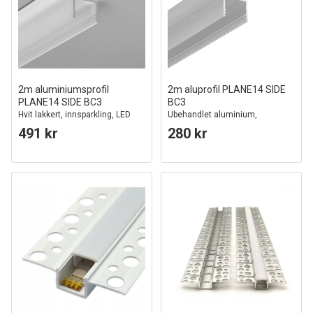
2m aluminiumsprofil
2m aluprofil PLANE14 SIDE
PLANE14 SIDE BC3
BC3
Hvit lakkert, innsparkling, LED
Ubehandlet aluminium,
skinne
innsparkling, LED skinne
491 kr
280 kr