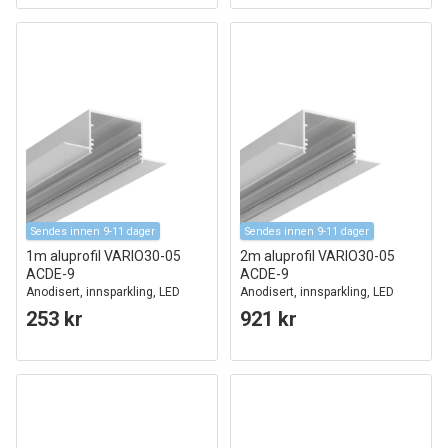
Sendes innen 9-11 dager
Sendes innen 9-11 dager
1m aluprofil VARIO30-05
2m aluprofil VARIO30-05
ACDE-9
ACDE-9
Anodisert, innsparkling, LED
Anodisert, innsparkling, LED
skinne
skinne
253 kr
921 kr