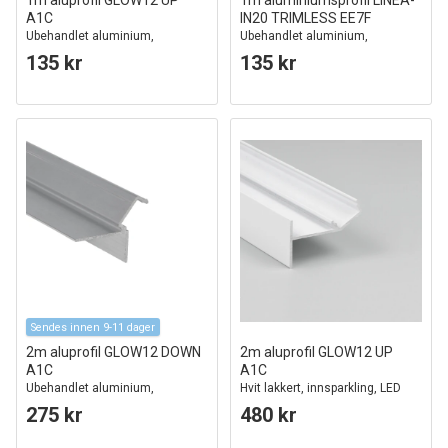
1m aluprofil GLOW12 UP
1m aluminiumsprofil LINEA-
A1C
IN20 TRIMLESS EE7F
Ubehandlet aluminium,
Ubehandlet aluminium,
innsparkling, LED skinne
innsparkling, LED-skinne
135 kr
135 kr
Sendes innen 9-11 dager
2m aluprofil GLOW12 DOWN
2m aluprofil GLOW12 UP
A1C
A1C
Ubehandlet aluminium,
Hvit lakkert, innsparkling, LED
innsparkling, LED-skinne
skinne
275 kr
480 kr