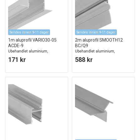
Sendes innen 9-11 dager
Sendes innen 9-11 dager
1m aluprofil VARIO30-05
2m aluprofil SMOOTH12
ACDE-9
BC/Q9
Ubehandlet aluminium,
Ubehandlet aluminium,
innsparkling, LED skinne
innsparkling, LED-skinne
171 kr
588 kr