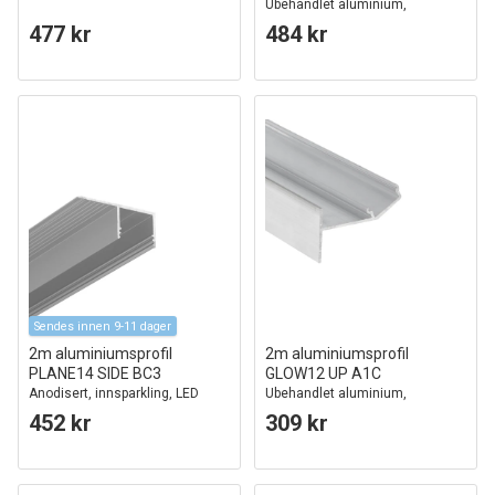
Ubehandlet aluminium,
innsparkling, LED skinne
477 kr
484 kr
Sendes innen 9-11 dager
2m aluminiumsprofil
2m aluminiumsprofil
PLANE14 SIDE BC3
GLOW12 UP A1C
Anodisert, innsparkling, LED
Ubehandlet aluminium,
skinne
innsparkling, LED skinne
452 kr
309 kr