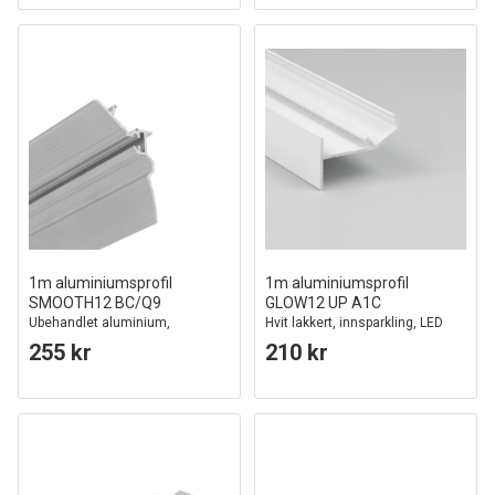
1m aluminiumsprofil
1m aluminiumsprofil
SMOOTH12 BC/Q9
GLOW12 UP A1C
Ubehandlet aluminium,
Hvit lakkert, innsparkling, LED
innfelling, LED skinne
skinne
255 kr
210 kr