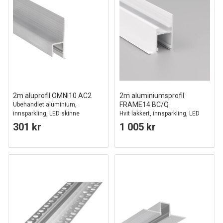
2m aluprofil OMNI10 AC2
2m aluminiumsprofil
FRAME14 BC/Q
Ubehandlet aluminium,
innsparkling, LED skinne
Hvit lakkert, innsparkling, LED
skinne
301 kr
1 005 kr