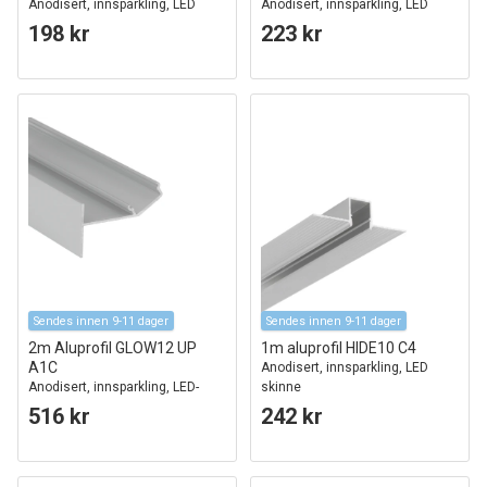
Anodisert, innsparkling, LED
Anodisert, innsparkling, LED
skinne
skinne
198 kr
223 kr
Sendes innen 9-11 dager
Sendes innen 9-11 dager
2m Aluprofil GLOW12 UP
1m aluprofil HIDE10 C4
A1C
Anodisert, innsparkling, LED
Anodisert, innsparkling, LED-
skinne
skinne
516 kr
242 kr