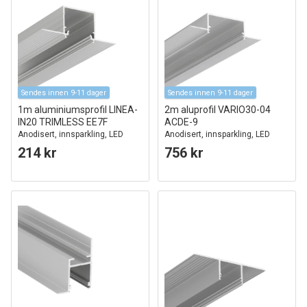
Sendes innen 9-11 dager
Sendes innen 9-11 dager
1m aluminiumsprofil LINEA-
2m aluprofil VARIO30-04
IN20 TRIMLESS EE7F
ACDE-9
Anodisert, innsparkling, LED
Anodisert, innsparkling, LED
skinne
skinne
214 kr
756 kr