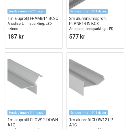
Sendes innen 9-11 dager
Sendes innen 9-11 dager
1m aluprofil FRAME14 BC/Q
2m aluminiumsprofil
PLANE14 IN BC3
Anodisert, innsparkling, LED
skinne
Anodisert, innsparkling, LED-
skinne
187 kr
577 kr
Sendes innen 9-11 dager
Sendes innen 9-11 dager
1m aluprofil GLOW12 DOWN
1m aluprofil GLOW12 UP
A1C
A1C