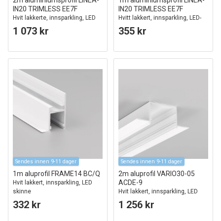
2m aluminiumsprofil LINEA-
1m aluminiumsprofil LINEA-
IN20 TRIMLESS EE7F
IN20 TRIMLESS EE7F
Hvit lakkerte, innsparkling, LED
Hvitt lakkert, innsparkling, LED-
skinne
skinne
1 073 kr
355 kr
Sendes innen 9-11 dager
Sendes innen 9-11 dager
1m aluprofil FRAME14 BC/Q
2m aluprofil VARIO30-05
ACDE-9
Hvit lakkert, innsparkling, LED
skinne
Hvit lakkert, innsparkling, LED
skinne
332 kr
1 256 kr