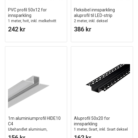
PVC profil 50x12 for
Fleksibel innsparkling
innsparkling
aluprofil til LED-strip
1 meter, hvit, inkl. melkehvitt
2 meter, inkl. deksel
deksel
242 kr
386 kr
1m aluminiumprofil HIDE10
Aluprofil 50x20 for
C4
innsparkling
Ubehandlet aluminium,
1 meter, Svart, inkl. Svart deksel
innsparkling, LED skinne
156 kr
162 kr