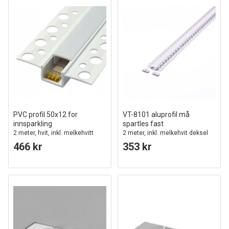
PVC profil 50x12 for
VT-8101 aluprofil må
innsparkling
spartles fast
2 meter, hvit, inkl. melkehvitt
2 meter, inkl. melkehvit deksel
deksel
og ender
466 kr
353 kr