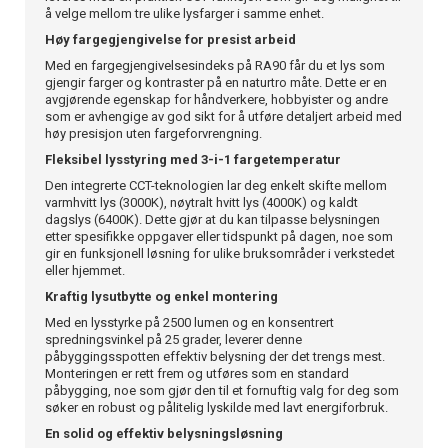
å velge mellom tre ulike lysfarger i samme enhet.
Høy fargegjengivelse for presist arbeid
Med en fargegjengivelsesindeks på RA90 får du et lys som
gjengir farger og kontraster på en naturtro måte. Dette er en
avgjørende egenskap for håndverkere, hobbyister og andre
som er avhengige av god sikt for å utføre detaljert arbeid med
høy presisjon uten fargeforvrengning.
Fleksibel lysstyring med 3-i-1 fargetemperatur
Den integrerte CCT-teknologien lar deg enkelt skifte mellom
varmhvitt lys (3000K), nøytralt hvitt lys (4000K) og kaldt
dagslys (6400K). Dette gjør at du kan tilpasse belysningen
etter spesifikke oppgaver eller tidspunkt på dagen, noe som
gir en funksjonell løsning for ulike bruksområder i verkstedet
eller hjemmet.
Kraftig lysutbytte og enkel montering
Med en lysstyrke på 2500 lumen og en konsentrert
spredningsvinkel på 25 grader, leverer denne
påbyggingsspotten effektiv belysning der det trengs mest.
Monteringen er rett frem og utføres som en standard
påbygging, noe som gjør den til et fornuftig valg for deg som
søker en robust og pålitelig lyskilde med lavt energiforbruk.
En solid og effektiv belysningsløsning