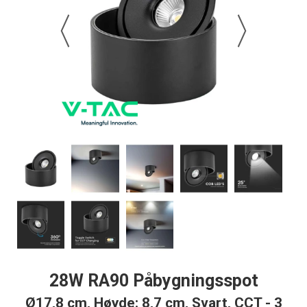
28W RA90 Påbygningsspot
Ø17,8 cm, Høyde: 8,7 cm, Svart, CCT - 3