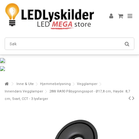
Inne & Ute
Hjemmebelysning
Vegglamper
Innendørs Vegglamper
28W RA90 Påbygningsspot - Ø17,8 cm, Høyde: 8,7
cm, Svart, CCT - 3 lysfarger