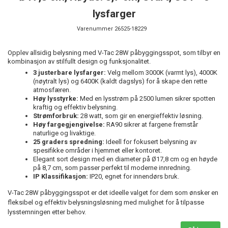
lysfarger
Varenummer
26525-18229
Opplev allsidig belysning med V-Tac 28W påbyggingsspot, som tilbyr en
kombinasjon av stilfullt design og funksjonalitet.
3 justerbare lysfarger:
Velg mellom 3000K (varmt lys), 4000K
(nøytralt lys) og 6400K (kaldt dagslys) for å skape den rette
atmosfæren.
Høy lysstyrke:
Med en lysstrøm på 2500 lumen sikrer spotten
kraftig og effektiv belysning.
Strømforbruk:
28 watt, som gir en energieffektiv løsning.
Høy fargegjengivelse:
RA90 sikrer at fargene fremstår
naturlige og livaktige.
25 graders spredning:
Ideell for fokusert belysning av
spesifikke områder i hjemmet eller kontoret.
Elegant sort design med en diameter på Ø17,8 cm og en høyde
på 8,7 cm, som passer perfekt til moderne innredning.
IP Klassifikasjon:
IP20, egnet for innendørs bruk.
V-Tac 28W påbyggingsspot er det ideelle valget for dem som ønsker en
fleksibel og effektiv belysningsløsning med mulighet for å tilpasse
lysstemningen etter behov.