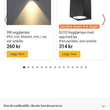
Sendes innen 4-6 dager
3W vegglampe
GU10 Vegglampe med
opp/ned lys
IP65, sort, firkantet, inne / ute,
inkl. lyskilde
IP44 utendørs, uten lyskilde
260 kr
314 kr
Legg i kurv
Legg i kurv
Norsk nettbutikk | Beste kundeservice