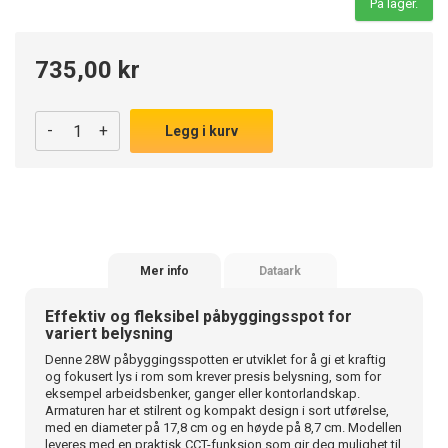
På lager.
735,00 kr
-
+
Legg i kurv
Mer info
Dataark
Effektiv og fleksibel påbyggingsspot for
variert belysning
Denne 28W påbyggingsspotten er utviklet for å gi et kraftig
og fokusert lys i rom som krever presis belysning, som for
eksempel arbeidsbenker, ganger eller kontorlandskap.
Armaturen har et stilrent og kompakt design i sort utførelse,
med en diameter på 17,8 cm og en høyde på 8,7 cm. Modellen
leveres med en praktisk CCT-funksjon som gir deg mulighet til