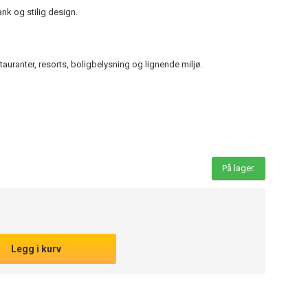
nk og stilig design.
stauranter, resorts, boligbelysning og lignende miljø.
På lager.
Legg i kurv