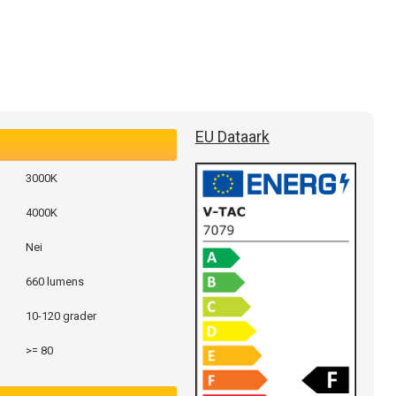
EU Dataark
3000K
4000K
Nei
660 lumens
10-120 grader
>= 80