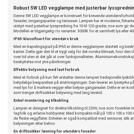
Robust 5W LED vegglampe med justerbar lysspredni
Denne 5W LED vegglampe er konstruert for krevende utendørsforhold og 
fasader, inngangspartier og terrasser. Lampen har et moderne, firkantet
utstyrt med justerbar lysspredning fra 10 til 120 grader, noe som gir deg
Modellen er tilgjengelig i to varianter: 3000K for et varmhvitt lys eller 400
IP65-klassifisert for utendørs bruk
Med en kapslingsgrad på IP65 er denne vegglampen støvtett og beskyt
kanter. Dette gjør den til et trygt valg for det norske klimaet, hvor den
over tid uten at det går ut over funksjonaliteten. Aluminiumskonstruk
beskyttelse mot ytre påvirkninger.
Effektiv belysning med lavt forbruk
Med et forbruk på kun 5W erstatter denne lampen tradisjonelle lyskil
betydelige besparelser på strømregningen. Den leverer en lysstyrke på
med lys for å markere vegger eller belyse gangarealer. Dette er en kos
som trenger driftssikker belysning med lang levetid.
Enkel montering og tilkobling
Lampen er designet for direkte tilkobling til 230V, noe som forenkler 
fagfolk og erfarne hobbyister. Med kompakte mål på 100 x 100 x 100 
de fleste veggflater. Enheten er også kompatibel med sensorer, slik a
belysningen etter behov.
En driftssikker løsning for utendørs fasader