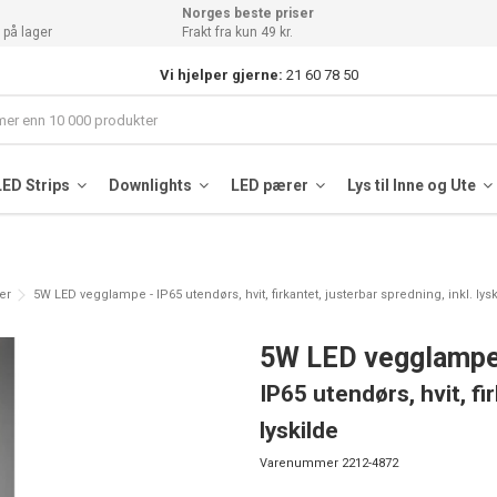
Norges beste priser
 på lager
Frakt fra kun 49 kr.
Vi hjelper gjerne:
21 60 78 50
LED Strips
Downlights
LED pærer
Lys til Inne og Ute
er
5W LED vegglampe - IP65 utendørs, hvit, firkantet, justerbar spredning, inkl. lys
5W LED vegglamp
IP65 utendørs, hvit, fi
lyskilde
Varenummer
2212-4872