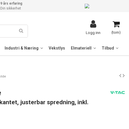
9 års erfaring
Din sikkerhet
(tom)
Logg inn
Industri & Næring
Vekstlys
Elmateriell
Tilbud
kilde
e
rkantet, justerbar spredning, inkl.