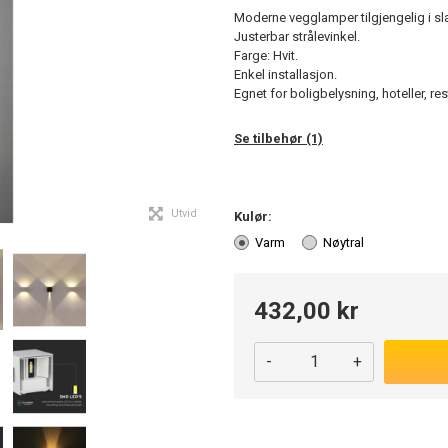
Moderne vegglamper tilgjengelig i sla
Justerbar strålevinkel.
Farge: Hvit.
Enkel installasjon.
Egnet for boligbelysning, hoteller, re
Se tilbehør (1)
Utvid
Kulør:
Varm
Nøytral
432,00 kr
-
+