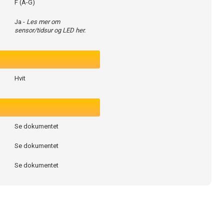
F (A-G)
Ja -
Les mer om
sensor/tidsur og LED her.
Hvit
Se dokumentet
Se dokumentet
Se dokumentet