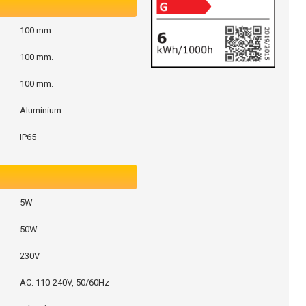
100 mm.
100 mm.
100 mm.
Aluminium
IP65
5W
50W
230V
AC: 110-240V, 50/60Hz