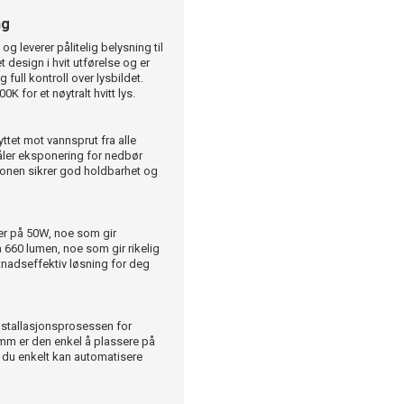
ng
leverer pålitelig belysning til
 design i hvit utførelse og er
 full kontroll over lysbildet.
0K for et nøytralt hvitt lys.
tet mot vannsprut fra alle
 tåler eksponering for nedbør
sjonen sikrer god holdbarhet og
der på 50W, noe som gir
 660 lumen, noe som gir rikelig
tnadseffektiv løsning for deg
installasjonsprosessen for
mm er den enkel å plassere på
t du enkelt kan automatisere