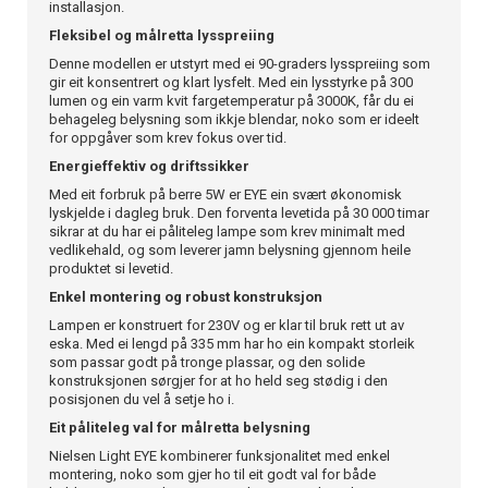
installasjon.
Fleksibel og målretta lysspreiing
Denne modellen er utstyrt med ei 90-graders lysspreiing som
gir eit konsentrert og klart lysfelt. Med ein lysstyrke på 300
lumen og ein varm kvit fargetemperatur på 3000K, får du ei
behageleg belysning som ikkje blendar, noko som er ideelt
for oppgåver som krev fokus over tid.
Energieffektiv og driftssikker
Med eit forbruk på berre 5W er EYE ein svært økonomisk
lyskjelde i dagleg bruk. Den forventa levetida på 30 000 timar
sikrar at du har ei påliteleg lampe som krev minimalt med
vedlikehald, og som leverer jamn belysning gjennom heile
produktet si levetid.
Enkel montering og robust konstruksjon
Lampen er konstruert for 230V og er klar til bruk rett ut av
eska. Med ei lengd på 335 mm har ho ein kompakt storleik
som passar godt på tronge plassar, og den solide
konstruksjonen sørgjer for at ho held seg stødig i den
posisjonen du vel å setje ho i.
Eit påliteleg val for målretta belysning
Nielsen Light EYE kombinerer funksjonalitet med enkel
montering, noko som gjer ho til eit godt val for både