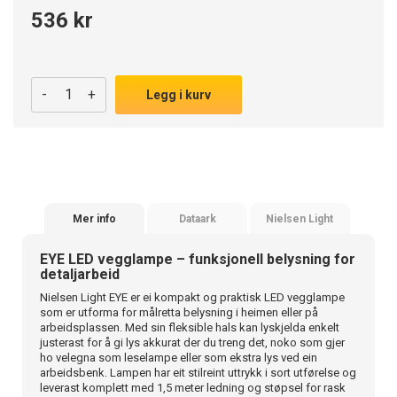
536 kr
-
+
Legg i kurv
Mer info
Dataark
Nielsen Light
EYE LED vegglampe – funksjonell belysning for
detaljarbeid
Nielsen Light EYE er ei kompakt og praktisk LED vegglampe
som er utforma for målretta belysning i heimen eller på
arbeidsplassen. Med sin fleksible hals kan lyskjelda enkelt
justerast for å gi lys akkurat der du treng det, noko som gjer
ho velegna som leselampe eller som ekstra lys ved ein
arbeidsbenk. Lampen har eit stilreint uttrykk i sort utførelse og
leverast komplett med 1,5 meter ledning og støpsel for rask