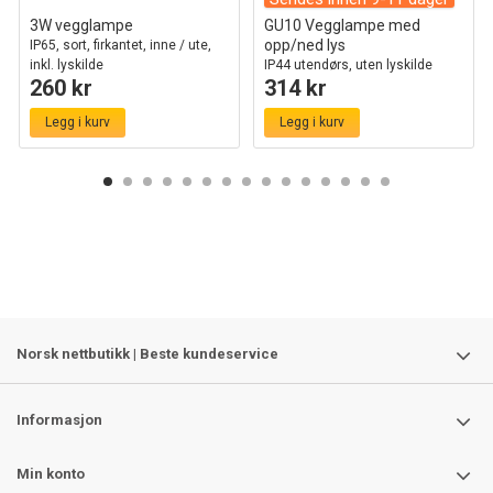
3W vegglampe
GU10 Vegglampe med
opp/ned lys
IP65, sort, firkantet, inne / ute,
inkl. lyskilde
IP44 utendørs, uten lyskilde
260 kr
314 kr
Legg i kurv
Legg i kurv
Norsk nettbutikk | Beste kundeservice
Informasjon
Min konto