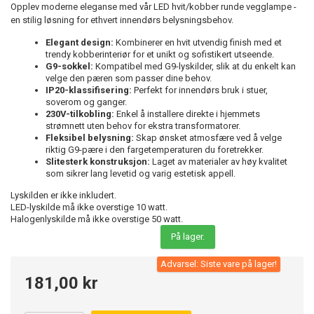
Opplev moderne eleganse med vår LED hvit/kobber runde vegglampe -
en stilig løsning for ethvert innendørs belysningsbehov.
Elegant design:
Kombinerer en hvit utvendig finish med et
trendy kobberinteriør for et unikt og sofistikert utseende.
G9-sokkel:
Kompatibel med G9-lyskilder, slik at du enkelt kan
velge den pæren som passer dine behov.
IP20-klassifisering:
Perfekt for innendørs bruk i stuer,
soverom og ganger.
230V-tilkobling:
Enkel å installere direkte i hjemmets
strømnett uten behov for ekstra transformatorer.
Fleksibel belysning:
Skap ønsket atmosfære ved å velge
riktig G9-pære i den fargetemperaturen du foretrekker.
Slitesterk konstruksjon:
Laget av materialer av høy kvalitet
som sikrer lang levetid og varig estetisk appell.
Lyskilden er ikke inkludert.
LED-lyskilde må ikke overstige 10 watt.
Halogenlyskilde må ikke overstige 50 watt.
På lager.
Advarsel: Siste vare på lager!
181,00 kr