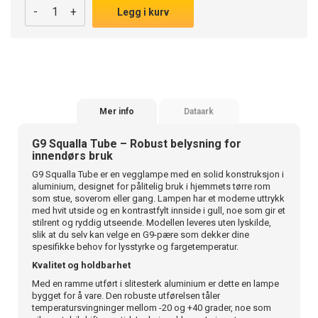
-
+
Legg i kurv
Mer info
Dataark
G9 Squalla Tube – Robust belysning for
innendørs bruk
G9 Squalla Tube er en vegglampe med en solid konstruksjon i
aluminium, designet for pålitelig bruk i hjemmets tørre rom
som stue, soverom eller gang. Lampen har et moderne uttrykk
med hvit utside og en kontrastfylt innside i gull, noe som gir et
stilrent og ryddig utseende. Modellen leveres uten lyskilde,
slik at du selv kan velge en G9-pære som dekker dine
spesifikke behov for lysstyrke og fargetemperatur.
Kvalitet og holdbarhet
Med en ramme utført i slitesterk aluminium er dette en lampe
bygget for å vare. Den robuste utførelsen tåler
temperatursvingninger mellom -20 og +40 grader, noe som