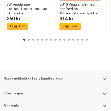
3W vegglampe
GU10 Vegglampe med
opp/ned lys
IP65, sort, firkantet, inne / ute,
inkl. lyskilde
IP44 utendørs, uten lyskilde
260 kr
314 kr
Legg i kurv
Legg i kurv
Norsk nettbutikk | Beste kundeservice
Informasjon
Min konto