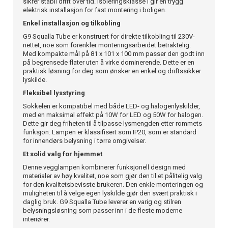
sikrer stabil drift over tid. Isoleringsklasse I gir en trygg
elektrisk installasjon for fast montering i boligen.
Enkel installasjon og tilkobling
G9 Squalla Tube er konstruert for direkte tilkobling til 230V-
nettet, noe som forenkler monteringsarbeidet betraktelig.
Med kompakte mål på 81 x 101 x 100 mm passer den godt inn
på begrensede flater uten å virke dominerende. Dette er en
praktisk løsning for deg som ønsker en enkel og driftssikker
lyskilde.
Fleksibel lysstyring
Sokkelen er kompatibel med både LED- og halogenlyskilder,
med en maksimal effekt på 10W for LED og 50W for halogen.
Dette gir deg friheten til å tilpasse lysmengden etter rommets
funksjon. Lampen er klassifisert som IP20, som er standard
for innendørs belysning i tørre omgivelser.
Et solid valg for hjemmet
Denne vegglampen kombinerer funksjonell design med
materialer av høy kvalitet, noe som gjør den til et pålitelig valg
for den kvalitetsbevisste brukeren. Den enkle monteringen og
muligheten til å velge egen lyskilde gjør den svært praktisk i
daglig bruk. G9 Squalla Tube leverer en varig og stilren
belysningsløsning som passer inn i de fleste moderne
interiører.