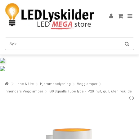
Inne & Ute
Hjemmebelysning
Vegglamper
Innendørs Vegglamper
G9 Squalla Tube type - IP20, hvit, gull, uten lyskilde