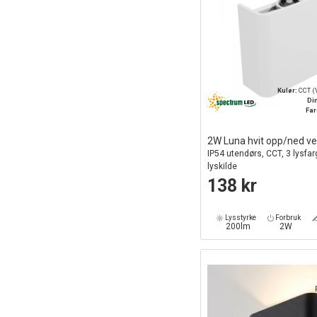
Kulør:
CCT (V
Di
Far
2W Luna hvit opp/ned v
IP54 utendørs, CCT, 3 lysfarg
lyskilde
138 kr
Lysstyrke
Forbruk
200lm
2W