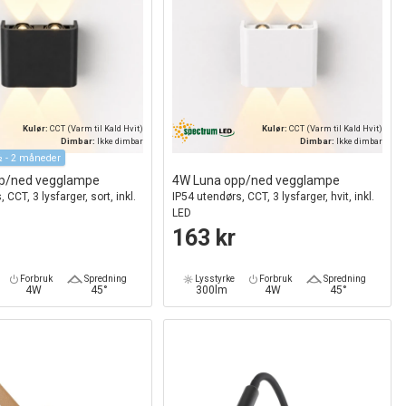
Kulør:
CCT (Varm til Kald Hvit)
Kulør:
CCT (Varm til Kald Hvit)
Dimbar:
Ikke dimbar
Dimbar:
Ikke dimbar
 - 2 måneder
p/ned vegglampe
4W Luna opp/ned vegglampe
 CCT, 3 lysfarger, sort, inkl.
IP54 utendørs, CCT, 3 lysfarger, hvit, inkl.
LED
163 kr
Forbruk
Spredning
Lysstyrke
Forbruk
Spredning
4W
45°
300lm
4W
45°