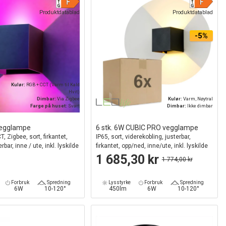
Produktdatablad
Produktdatablad
-5%
Kulør:
RGB + CCT (Varm til Kald
Hvit)
Dimbar:
Via Zigbee
Kulør:
Varm, Nøytral
Farge på huset:
Svart
Dimbar:
Ikke dimbar
vegglampe
6 stk. 6W CUBIC PRO vegglampe
, Zigbee, sort, firkantet,
IP65, sort, viderekobling, justerbar,
rbar, inne / ute, inkl. lyskilde
firkantet, opp/ned, inne/ute, inkl. lyskilde
1 685,30 kr
1 774,00 kr
Forbruk
Spredning
Lysstyrke
Forbruk
Spredning
6W
10-120°
450lm
6W
10-120°