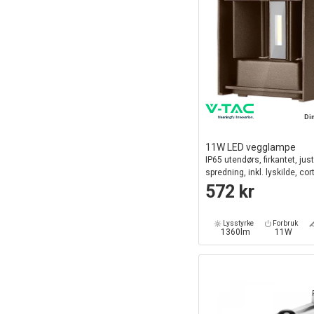
Di
11W LED vegglampe
IP65 utendørs, firkantet, jus
spredning, inkl. lyskilde, cor
572 kr
Lysstyrke
Forbruk
1360lm
11W