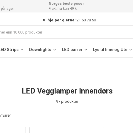
Norges beste priser
 på lager
Frakt fra kun 49 kr.
Vi hjelper gjerne:
21 60 78 50
LED Strips
Downlights
LED pærer
Lys til Inne og Ute
LED Vegglamper Innendørs
97 produkter
7 varer