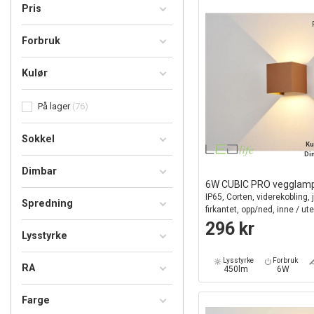
Pris
Forbruk
Kulør
På lager
76
Sokkel
Ku
Di
Dimbar
6W CUBIC PRO vegglam
IP65, Corten, viderekobling, 
Spredning
firkantet, opp/ned, inne / ute,
296 kr
Lysstyrke
Lysstyrke
Forbruk
RA
450lm
6W
Farge