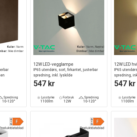
Kulør:
Varm
Kulør:
Varm, Nøytral
mbar:
Ikke dimbar
Dimbar:
Ikke dimbar
12W LED-vegglampe
12W LED hv
terbar
IP65 utendørs, sort, firkantet, justerbar
IP65 utendørs,
ten
spredning, inkl. lyskilde
spredning, ink
547 kr
547 kr
Spredning
Lysstyrke
Forbruk
Spredning
Lysstyrke
10-120°
1100lm
12W
10-120°
1100lm
Produktdatablad
Produktdatablad