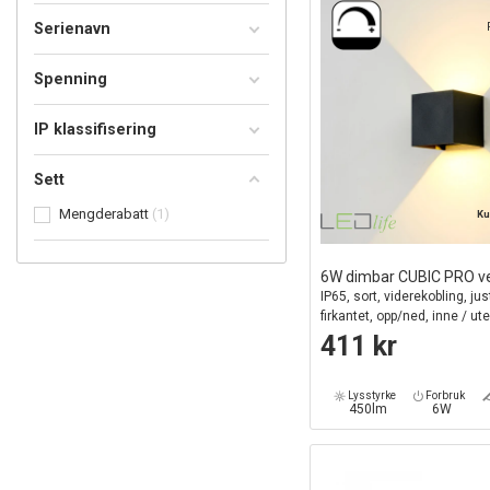
Serienavn
Spenning
IP klassifisering
Sett
Mengderabatt
1
Ku
6W dimbar CUBIC PRO 
IP65, sort, viderekobling, jus
firkantet, opp/ned, inne / ute,
411 kr
Lysstyrke
Forbruk
450lm
6W