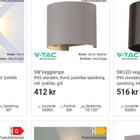
Produktdatablad
Produktdatablad
Kulør:
Varm
Kulør:
Varm, Nøytral
mbar:
Ikke dimbar
Dimbar:
Ved tilkjøp
5W Vegglampe
5W LED ve
l. lyskilde
IP65 utendørs, Rund, justerbar spredning,
IP65 utendørs,
inkl. lyskilde, grå
spredning, ink
412 kr
516 kr
Spredning
Lysstyrke
Forbruk
Spredning
Lysstyrke
90°
660lm
5W
10-120°
660lm
Produktdatablad
Produktdatablad