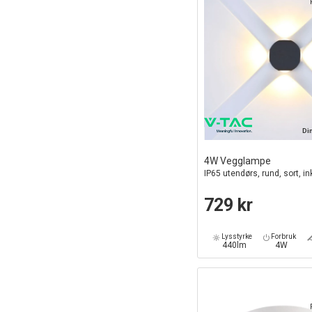
Di
4W Vegglampe
IP65 utendørs, rund, sort, ink
729 kr
Lysstyrke
Forbruk
440lm
4W