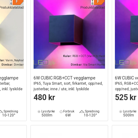
Produktdatablad
Produktdatablad
Kulør:
RGB + CCT (Varm til Kald
lør:
Varm, Nøytral
Hvit)
Dimbar:
Dimbar
Dimbar:
Via Smart Home
vegglampe
6W CUBIC RGB+CCT vegglampe
6W CUBIC 
terbar,
IP65, Tuya Smart, sort, firkantet, opp/ned,
IP65, RGB+CCT
 inkl. lyskilde
justerbar, inne / ute, inkl. lyskilde
opp/ned, juste
480 kr
525 kr
Spredning
Lysstyrke
Forbruk
Spredning
Lysstyrke
10-120°
500lm
6W
10-120°
500lm