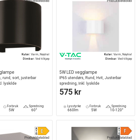
Produktdatablad
Produktdatablad
Kulør:
Varm, Nøytral
Kulør:
Varm, Nøytral
Dimbar:
Ved tilkjøp
Dimbar:
Ved tilkjøp
gglampe
5W LED vegglampe
 rund, sort, justerbar
IP65 utendørs, Rund, Hvit, Justerbar
l. lyskilde
spredning, Inkl. lyskilde
575 kr
Forbruk
Spredning
Lysstyrke
Forbruk
Spredning
5W
60°
660lm
5W
10-120°
Produktdatablad
Produktdatablad