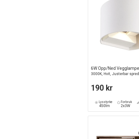
6W Opp/Ned Vegglampe
3000K, Hvit, Justerbar spre
190 kr
Lysstyrke
Forbruk
450lm
2x3W