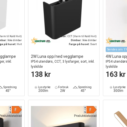
arm til Kald Hvit)
Kulør:
CCT (Varm til Kald Hvit)
mbar:
Ikke dimbar
Dimbar:
Ikke dimbar
ge på huset:
Hvit
Farge på huset:
Svart
Sendes om 1½
egglampe
2W Luna opp/ned vegglampe
4W Luna op
er, inkl.
IP54 utendørs, CCT, 3 lysfarger, sort, inkl.
IP54 utendørs,
lyskilde
lyskilde
138 kr
163 kr
Spredning
Lysstyrke
Forbruk
Spredning
Lysstyrke
45°
200lm
2W
45°
300lm
Produktdatablad
Produktdatablad