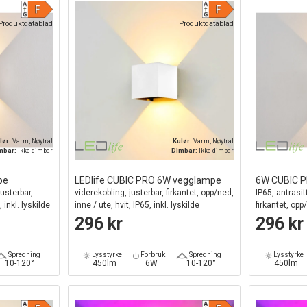
Produktdatablad
Produktdatablad
lør:
Varm, Nøytral
Kulør:
Varm, Nøytral
mbar:
Ikke dimbar
Dimbar:
Ikke dimbar
pe
LEDlife CUBIC PRO 6W vegglampe
6W CUBIC 
justerbar,
viderekobling, justerbar, firkantet, opp/ned,
IP65, antrasit
 inkl. lyskilde
inne / ute, hvit, IP65, inkl. lyskilde
firkantet, opp/
296 kr
296 kr
Spredning
Lysstyrke
Forbruk
Spredning
Lysstyrke
10-120°
450lm
6W
10-120°
450lm