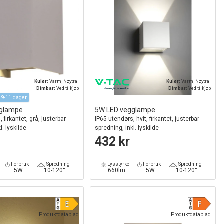
Kulør:
Varm, Nøytral
Kulør:
Varm, Nøytral
Dimbar:
Ved tilkjøp
Dimbar:
Ved tilkjøp
 9-11 dager
gglampe
5W LED vegglampe
 firkantet, grå, justerbar
IP65 utendørs, hvit, firkantet, justerbar
l. lyskilde
spredning, inkl. lyskilde
432 kr
Forbruk
Spredning
Lysstyrke
Forbruk
Spredning
5W
10-120°
660lm
5W
10-120°
Produktdatablad
Produktdatablad