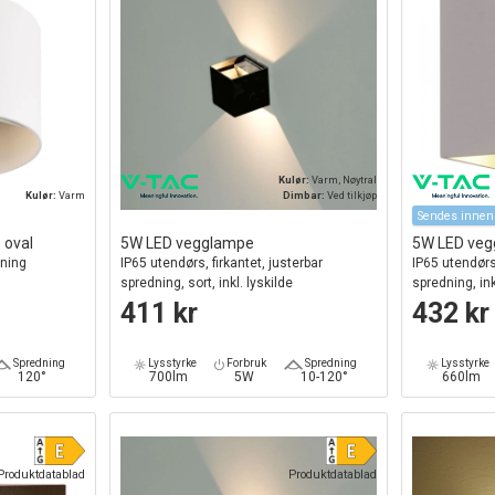
Kulør:
Varm, Nøytral
Kulør:
Varm
Dimbar:
Ved tilkjøp
Sendes innen
 oval
5W LED vegglampe
5W LED ve
dning
IP65 utendørs, firkantet, justerbar
IP65 utendørs,
spredning, sort, inkl. lyskilde
spredning, ink
411 kr
432 kr
Spredning
Lysstyrke
Forbruk
Spredning
Lysstyrke
120°
700lm
5W
10-120°
660lm
Produktdatablad
Produktdatablad