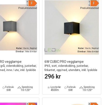
Produktdatablad
Produktdatablad
Kulør:
Varm, Nøytral
Kulør:
Varm, Nøytral
Dimbar:
Ikke dimbar
Dimbar:
Ikke dimbar
PRO vegglampe
6W CUBIC PRO vegglampe
tgrå, viderekobling, justerbar,
IP65, sort, viderekobling, justerbar,
ned, inne / ute, inkl. lyskilde
firkantet, opp/ned, utendørs, inkl. lyskilde
296 kr
Forbruk
Spredning
Lysstyrke
Forbruk
Spredning
6W
10-120°
450lm
6W
10-120°