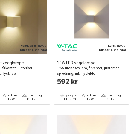
Kulør:
Varm, Nøytral
Kulør:
Nøytral
Dimbar:
Ikke dimbar
Dimbar:
Ikke dimbar
it vegglampe
12W LED vegglampe
 firkantet, justerbar
IP65 utendørs, grå, firkantet, justerbar
l. lyskilde
spredning, inkl. lyskilde
592 kr
Forbruk
Spredning
Lysstyrke
Forbruk
Spredning
12W
10-120°
1100lm
12W
10-120°