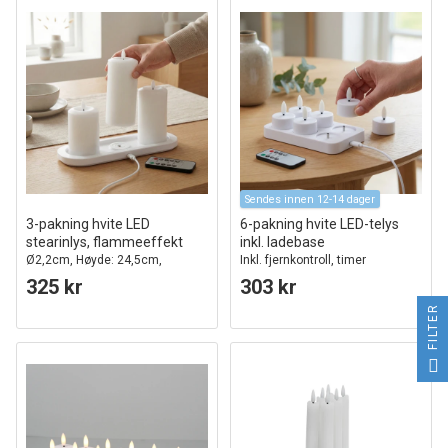
Sendes innen 12-14 dager
3-pakning hvite LED
6-pakning hvite LED-telys
stearinlys, flammeeffekt
inkl. ladebase
Ø2,2cm, Høyde: 24,5cm,
Inkl. fjernkontroll, timer
kronelys, inkl. fjernkontroll, timer
325 kr
303 kr
FILTER