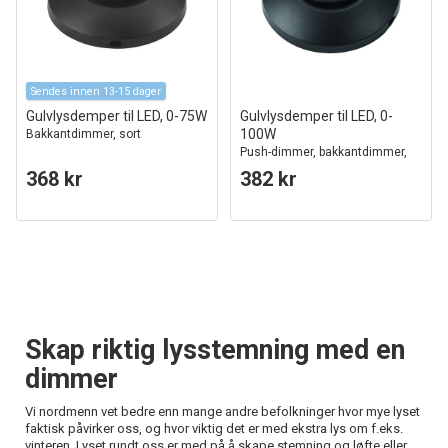
Sendes innen 13-15 dager
Gulvlysdemper til LED, 0-75W
Gulvlysdemper til LED, 0-
100W
Bakkantdimmer, sort
Push-dimmer, bakkantdimmer,
sort
368 kr
382 kr
Skap riktig lysstemning med en
dimmer
Vi nordmenn vet bedre enn mange andre befolkninger hvor mye lyset
faktisk påvirker oss, og hvor viktig det er med ekstra lys om f.eks.
vinteren. Lyset rundt oss er med på å skape stemning og løfte eller