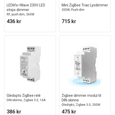
LEDlife rWave 230V LED
Mini ZigBee Triac Lysdimmer
strips dimmer
200W, Push-dim
RF, push-dim, 360W
436 kr
715 kr
Gledopto ZigBee relé
Zigbee dimmer modul til
DIN-skinne
DIN-skinne, Zigbee 3.0, 16A
Gledopto, Zigbee 3.0, 200W
386 kr
475 kr