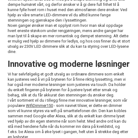
dempe humøret vårt, og derfor ønsker vi å gi dere full frihet til å
kunne fylle hvert rom i huset med den atmosfæren dere ønsker. Ved
hjelp av våre smarte LED-dimmere vil du alltid kunne fange
stemningen og gjenskape den i lyssettingen.
Noen ganger ønsker man et opplyst rom hvor man skal oppdage
hvert eneste støvkorn under rengjøringen, mens andre ganger har
man lyst til å skape en mer romantisk og dempet stemning. Alt dette
er mulig ved hjelp av dimmere for ledlys, og hos oss finner du et stort
utvalg av 230V LED dimmere slik at du kan ta styring over LED-lysene
dine.
Innovative og moderne løsninger
Vi har selvfølgelig et godt utvalg av ordinære dimmere som enkelt
kan justeres ved å vri på bryteren for å finne riktig lyssetting, men vi
har også mer moderne løsninger som justeres via touch. Da holder
du enkelt fingeren på bryteren for å justere lyset etter smak og
behag, slik at du får akkurat den stemningen du ønsker deg.
I vårt sortiment vil du i tillegg finne mer innovative løsninger, som vår
populære
WifiDimmer150
- som navnet tilsier, er dette en dimmer
som vil kunne styres via wifi på smarttelefonen din. Den kan kobles
sammen med Google eller Alexa, slik at du enkelt kan dimme lyset
ved hjelp av din egen stemme når som helst. Med andre ord kan du
stå med hendene fulle når du kommer inn døra på kveldstid, og
f.eks. be Alexa om å øke lyset i gangen, helt uten å strekke deg etter
en lysbryter.