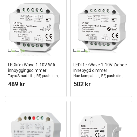
LEDlife rWave 1-10V Wifi
LEDlife rWave 1-10V Zigbee
innbyggingsdimmer
innebygd dimmer
Tuya/Smart Life, RF, push-dim,
Hue kompatibel, RF, push-dim,
LED dimmer, til innbygging
LED dimmer, for bygning
489 kr
502 kr