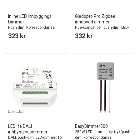
Inline LED Innbyggings
Gledopto Pro Zigbee
Dimmer
innebygd dimmer
Push dim, Korrespondanse,
Hue-kompatibel, push-dim, LED-
Minne, 200W
dimmer, 200W, 230V
323 kr
332 kr
LEDlife DALI
EasyDimmer500
innbyggingsdimmer
250W LED dimmer, kip-tryk/push
DALI, push-dim, LED-dimmer, for
dim, korrespondanse