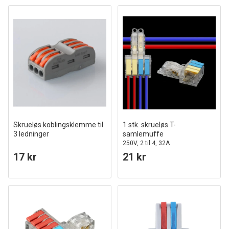
Skrueløs koblingsklemme til
1 stk. skrueløs T-
3 ledninger
samlemuffe
250V, 2 til 4, 32A
17 kr
21 kr