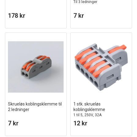
Til 3 ledninger
178 kr
7 kr
Skrueløs koblingsklemme til
1 stk. skrueløs
2 ledninger
koblingsklemme
1 til 5, 250V, 32A
7 kr
12 kr