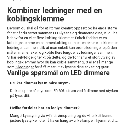
Kombiner ledninger med en
koblingsklemme
Dersom du skal gå for et litt mer kreativt oppsett og ha enda større
frihet når du setter sammen LED-lysene og dimmerne dine, vil du ha
behov for en eller flere koblingsklemmer. Enkelt forklart er en
koblingsklemme en sammenkobling som enten skrur eller klemmer
ledninger sammen, slik at man enkelt kan ordne ledningene på den
måten man ønsker, og koble flere lengder av ledninger sammen.
Vi har selvfølgelig tenkt på dette, og derfor har vi et stort utvalg av
koblingsklemmer hvor du kan koble sammen 2, 3 eller så mange
som
5 ledninger
for å få mest ut av lysene dine enkelt og greit!
Vanlige spørsmål om LED dimmere
Bruker dimmet lys mindre strøm?
Du kan spare så mye som 50-80% strøm ved å dimme ned styrken
på lyset ditt.
Hvilke fordeler har en ledlys-dimmer?
Mange! Lysstyring via wifi, strømsparing og du vil enkelt kunne
justere lysstyrken uten å ha en haug av ulike lamper i hjemmet ditt.