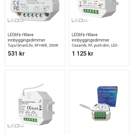
LEDlife rWave
LEDlife rWave
innbyggingsdimmer
innbyggingsdimmer
Tuya/SmartLife, RF+Wifi, 200W
Casambi, RF, push-dim, LED-
LED-dimmer
dimmer, for innbygging
531 kr
1 125 kr