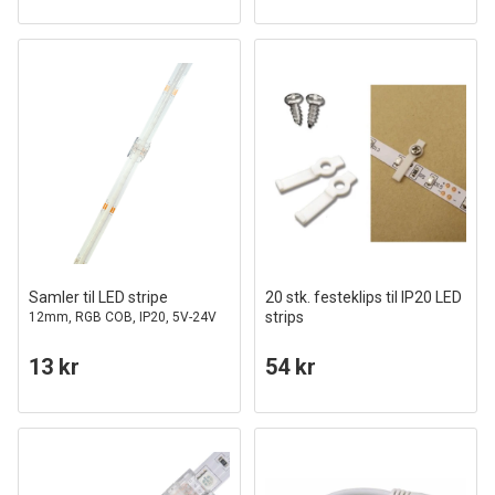
Samler til LED stripe
20 stk. festeklips til IP20 LED
strips
12mm, RGB COB, IP20, 5V-24V
13 kr
54 kr