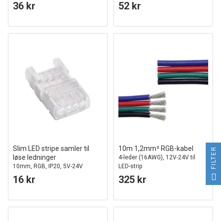
36 kr
52 kr
Slim LED stripe samler til
10m 1,2mm² RGB-kabel
FILTER
løse ledninger
4-leder (16AWG), 12V-24V til
10mm, RGB, IP20, 5V-24V
LED-strip
16 kr
325 kr