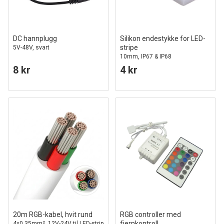
DC hannplugg
Silikon endestykke for LED-
stripe
5V-48V, svart
10mm, IP67 & IP68
8 kr
4 kr
20m RGB-kabel, hvit rund
RGB controller med
fjernkontroll
4x0,35mm², 12V-24V til LED-strip