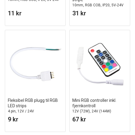
10mm, RGB COB, IP20, 5V-24V
11 kr
31 kr
Fleksibel RGB plugg til RGB
Mini RGB controller inkl.
LED strips
fjernkontroll
4 pin, 12V / 24V
12V (72W), 24V (144W)
9 kr
67 kr