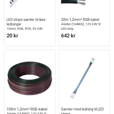
LED stripe samler til løse
20m 1,2mm² RGB kabel
ledninger
4-leder (16AWG), 12V-24V til
10mm, RGB, IP20, 5V-24V
LED-strip
20 kr
642 kr
100m 1,2mm² RGB-kabel
Samler med ledning til LED
stripe
4-leder (16AWG), 12V-24V til