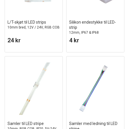
L/T-skjøt til LED strips
Silikon endestykke til LED-
strip
10mm bred, 12V / 24V, RGB COB
12mm, IP67 & IP68
24 kr
4 kr
Samler til LED stripe
Samler med ledning til LED
stripe
10mm, RGB COB, IP20, 5V-24V