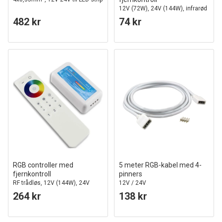
12V (72W), 24V (144W), infrarød
482 kr
74 kr
RGB controller med
5 meter RGB-kabel med 4-
fjernkontroll
pinners
RF trådløs, 12V (144W), 24V
12V / 24V
(288W)
264 kr
138 kr