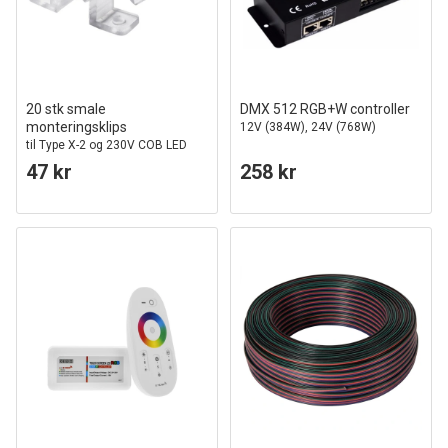
20 stk smale
DMX 512 RGB+W controller
monteringsklips
12V (384W), 24V (768W)
til Type X-2 og 230V COB LED
strips og alle IP68 LED strips
47 kr
258 kr