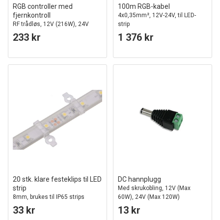
RGB controller med
100m RGB-kabel
fjernkontroll
4x0,35mm², 12V-24V, til LED-
RF trådløs, 12V (216W), 24V
strip
(432W)
233 kr
1 376 kr
20 stk. klare festeklips til LED
DC hannplugg
strip
Med skrukobling, 12V (Max
8mm, brukes til IP65 strips
60W), 24V (Max 120W)
33 kr
13 kr