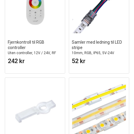
Fjernkontroll til RGB
Samler med ledning til LED
controller
stripe
Uten controller, 12V / 24V, RF
10mm, RGB, IP65, 5V-24V
trådløs
242 kr
52 kr