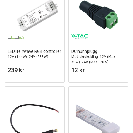
LEDlife rWave RGB controller
DC hunnplugg
12V (144W), 24V (288W)
Med skrukobling, 12V (Max
60W), 24V (Max 120W)
239 kr
12 kr