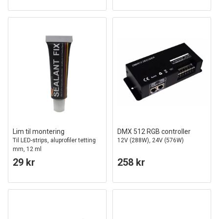
Lim til montering
DMX 512 RGB controller
Til LED-strips, aluprofiler tetting
12V (288W), 24V (576W)
mm, 12 ml
29 kr
258 kr