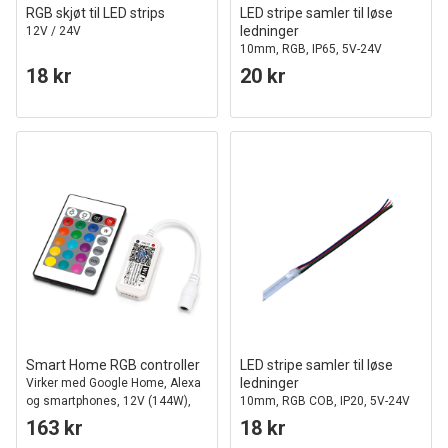
RGB skjøt til LED strips
LED stripe samler til løse
ledninger
12V / 24V
10mm, RGB, IP65, 5V-24V
18 kr
20 kr
Smart Home RGB controller
LED stripe samler til løse
ledninger
Virker med Google Home, Alexa
og smartphones, 12V (144W),
10mm, RGB COB, IP20, 5V-24V
24V (288W)
163 kr
18 kr