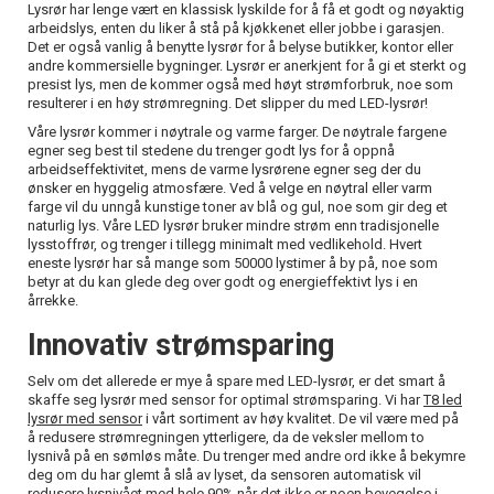
Lysrør har lenge vært en klassisk lyskilde for å få et godt og nøyaktig
arbeidslys, enten du liker å stå på kjøkkenet eller jobbe i garasjen.
Det er også vanlig å benytte lysrør for å belyse butikker, kontor eller
andre kommersielle bygninger. Lysrør er anerkjent for å gi et sterkt og
presist lys, men de kommer også med høyt strømforbruk, noe som
resulterer i en høy strømregning. Det slipper du med LED-lysrør!
Våre lysrør kommer i nøytrale og varme farger. De nøytrale fargene
egner seg best til stedene du trenger godt lys for å oppnå
arbeidseffektivitet, mens de varme lysrørene egner seg der du
ønsker en hyggelig atmosfære. Ved å velge en nøytral eller varm
farge vil du unngå kunstige toner av blå og gul, noe som gir deg et
naturlig lys. Våre LED lysrør bruker mindre strøm enn tradisjonelle
lysstoffrør, og trenger i tillegg minimalt med vedlikehold. Hvert
eneste lysrør har så mange som 50000 lystimer å by på, noe som
betyr at du kan glede deg over godt og energieffektivt lys i en
årrekke.
Innovativ strømsparing
Selv om det allerede er mye å spare med LED-lysrør, er det smart å
skaffe seg lysrør med sensor for optimal strømsparing. Vi har
T8 led
lysrør med sensor
i vårt sortiment av høy kvalitet. De vil være med på
å redusere strømregningen ytterligere, da de veksler mellom to
lysnivå på en sømløs måte. Du trenger med andre ord ikke å bekymre
deg om du har glemt å slå av lyset, da sensoren automatisk vil
redusere lysnivået med hele 90% når det ikke er noen bevegelse i