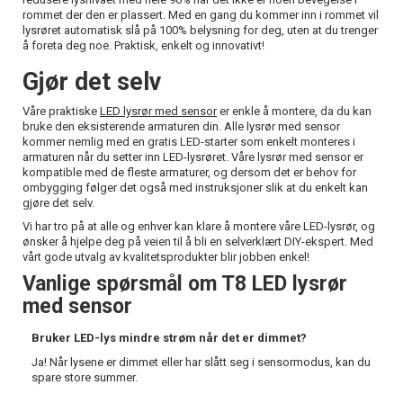
rommet der den er plassert. Med en gang du kommer inn i rommet vil
lysrøret automatisk slå på 100% belysning for deg, uten at du trenger
å foreta deg noe. Praktisk, enkelt og innovativt!
Gjør det selv
Våre praktiske
LED lysrør med sensor
er enkle å montere, da du kan
bruke den eksisterende armaturen din. Alle lysrør med sensor
kommer nemlig med en gratis LED-starter som enkelt monteres i
armaturen når du setter inn LED-lysrøret. Våre lysrør med sensor er
kompatible med de fleste armaturer, og dersom det er behov for
ombygging følger det også med instruksjoner slik at du enkelt kan
gjøre det selv.
Vi har tro på at alle og enhver kan klare å montere våre LED-lysrør, og
ønsker å hjelpe deg på veien til å bli en selverklært DIY-ekspert. Med
vårt gode utvalg av kvalitetsprodukter blir jobben enkel!
Vanlige spørsmål om T8 LED lysrør
med sensor
Bruker LED-lys mindre strøm når det er dimmet?
Ja! Når lysene er dimmet eller har slått seg i sensormodus, kan du
spare store summer.