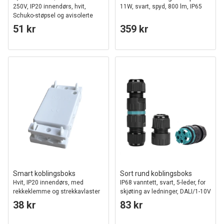
250V, IP20 innendørs, hvit,
11W, svart, spyd, 800 lm, IP65
Schuko-støpsel og avisolerte
ledninger, 16A
51 kr
359 kr
Smart koblingsboks
Sort rund koblingsboks
Hvit, IP20 innendørs, med
IP68 vanntett, svart, 5-leder, for
rekkeklemme og strekkavlaster
skjøting av ledninger, DALI/1-10V
dim
38 kr
83 kr