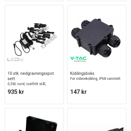
10 stk. nedgravningsspot
Koblingsboks
sett
For viderekobling, IP68 vanntett
0,5W, rund, rustfritt stål,
komplett inkl. strømforsyning
935 kr
147 kr