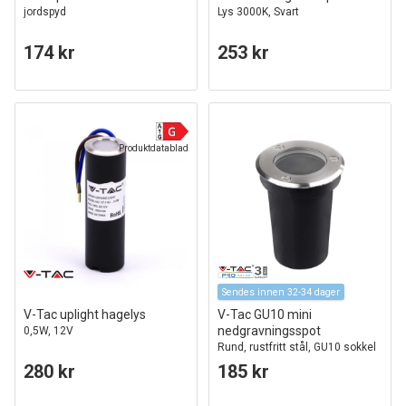
jordspyd
Lys 3000K, Svart
174 kr
253 kr
Produktdatablad
Sendes innen 32-34 dager
V-Tac uplight hagelys
V-Tac GU10 mini
nedgravningsspot
0,5W, 12V
Rund, rustfritt stål, GU10 sokkel
280 kr
185 kr