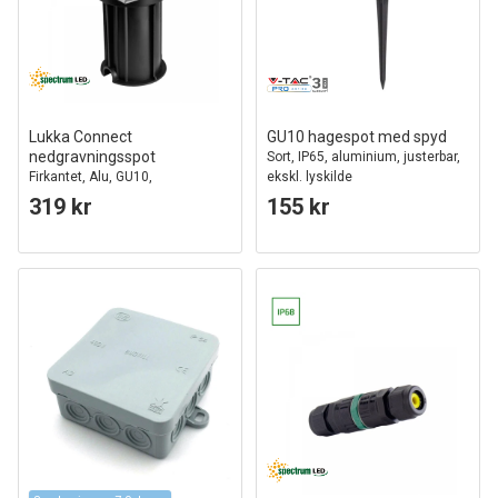
Lukka Connect
GU10 hagespot med spyd
nedgravningsspot
Sort, IP65, aluminium, justerbar,
Firkantet, Alu, GU10,
ekskl. lyskilde
gjennomkoblet
319 kr
155 kr