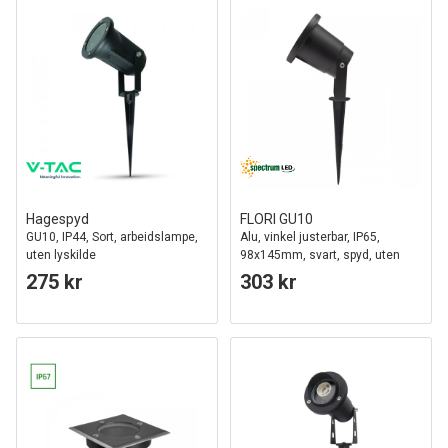
Hagespyd
FLORI GU10
GU10, IP44, Sort, arbeidslampe,
Alu, vinkel justerbar, IP65,
uten lyskilde
98x145mm, svart, spyd, uten
Lyskilde
275 kr
303 kr