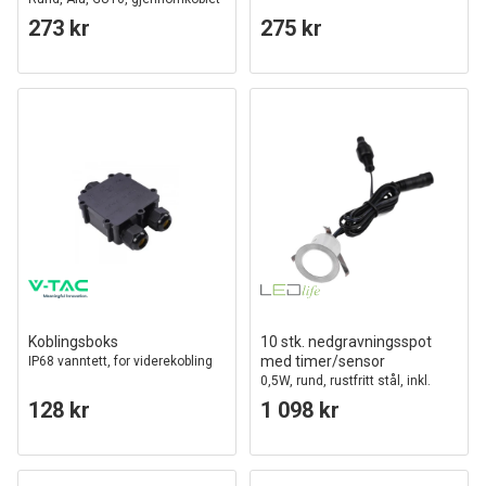
273 kr
275 kr
Koblingsboks
10 stk. nedgravningsspot
med timer/sensor
IP68 vanntett, for viderekobling
0,5W, rund, rustfritt stål, inkl.
strømforsyning
128 kr
1 098 kr