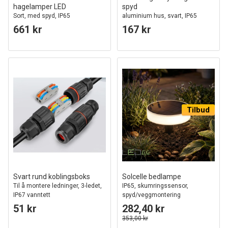
hagelamper LED
spyd
Sort, med spyd, IP65
aluminium hus, svart, IP65
661 kr
167 kr
Tilbud
Svart rund koblingsboks
Solcelle bedlampe
Til å montere ledninger, 3-ledet,
IP65, skumringssensor,
IP67 vanntett
spyd/veggmontering
51 kr
282,40 kr
353,00 kr