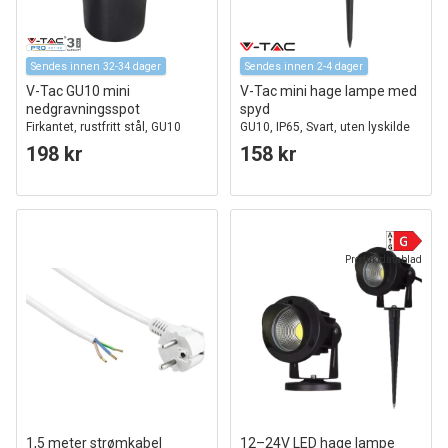
Sendes innen 32-34 dager
Sendes innen 2-4 dager
V-Tac GU10 mini
V-Tac mini hage lampe med
nedgravningsspot
spyd
Firkantet, rustfritt stål, GU10
GU10, IP65, Svart, uten lyskilde
sokkel
198 kr
158 kr
Produktdatablad
1,5 meter strømkabel
12–24V LED hage lampe