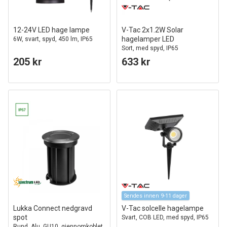
12-24V LED hage lampe
V-Tac 2x1.2W Solar
hagelamper LED
6W, svart, spyd, 450 lm, IP65
Sort, med spyd, IP65
205 kr
633 kr
Sendes innen 9-11 dager
Lukka Connect nedgravd
V-Tac solcelle hagelampe
spot
Svart, COB LED, med spyd, IP65
Rund, Alu, GU10, gjennomkoblet