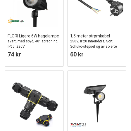
FLORI Ligero 6W hagelampe
1,5 meter strømkabel
svart, med spyd, 40° spredning,
250V, IP20 innendørs, Sort,
IP65, 230V
Schuko-støpsel og avisolerte
ledninger, 16A
74 kr
60 kr