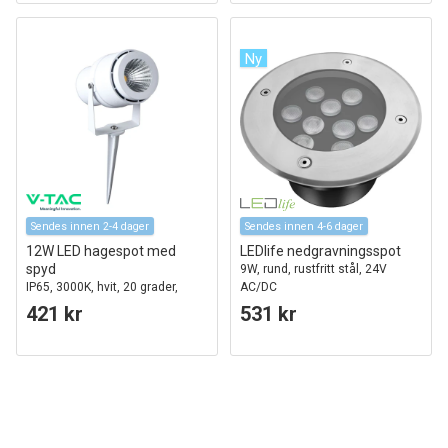
Ny
Sendes innen 2-4 dager
Sendes innen 4-6 dager
12W LED hagespot med
LEDlife nedgravningsspot
spyd
9W, rund, rustfritt stål, 24V
IP65, 3000K, hvit, 20 grader,
AC/DC
aluminium
421 kr
531 kr