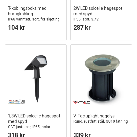
T-koblingsboks med
2W LED solcelle hagespot
hurtigkobling
med spyd
IP68 vanntett, sort, for skjøting
IP65, sort, 3.7V,
av ledninger, 3-leder
skumringssensor, COB LED,
104 kr
287 kr
varm hvit
1,3W LED solcelle hagespot
V-Tac uplight hagelys
med spyd
Rund, rustfritt stål, GU10 fatning
CCT justerbar, IP65, solar
hagelampe
318 kr
339 kr