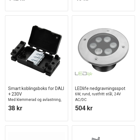
Smart koblingsboks for DALI
LEDlife nedgravningsspot
+ 230V
6W, rund, rustfritt stål, 24V
Med klemmerad og avlastning,
AC/DC
IP20 innendørs
38 kr
504 kr