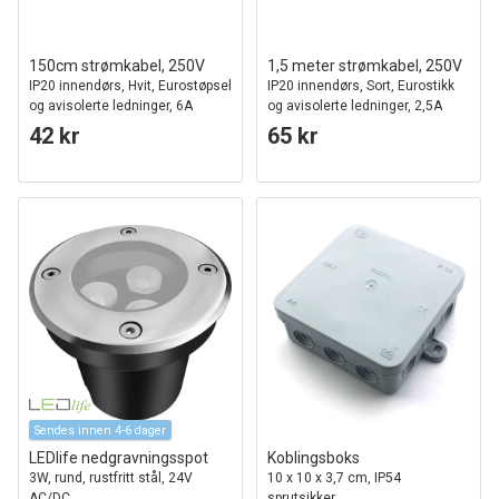
150cm strømkabel, 250V
1,5 meter strømkabel, 250V
IP20 innendørs, Hvit, Eurostøpsel
IP20 innendørs, Sort, Eurostikk
og avisolerte ledninger, 6A
og avisolerte ledninger, 2,5A
42 kr
65 kr
Sendes innen 4-6 dager
LEDlife nedgravningsspot
Koblingsboks
3W, rund, rustfritt stål, 24V
10 x 10 x 3,7 cm, IP54
AC/DC
sprutsikker