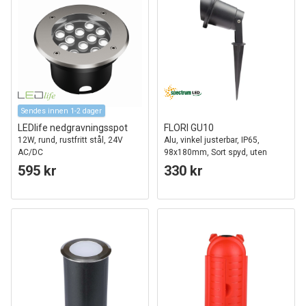
Sendes innen 1-2 dager
LEDlife nedgravningsspot
FLORI GU10
12W, rund, rustfritt stål, 24V
Alu, vinkel justerbar, IP65,
AC/DC
98x180mm, Sort spyd, uten
Lyskilde
595 kr
330 kr