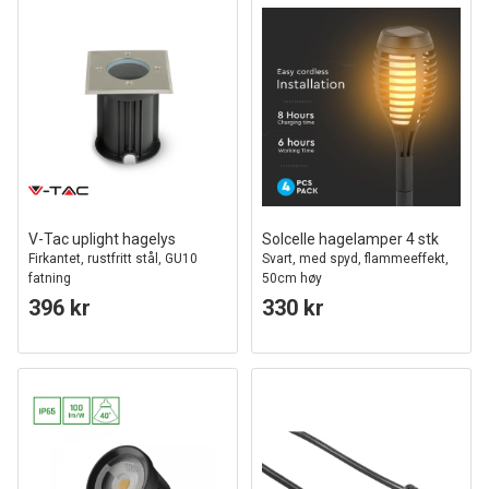
V-Tac uplight hagelys
Solcelle hagelamper 4 stk
Firkantet, rustfritt stål, GU10
Svart, med spyd, flammeeffekt,
fatning
50cm høy
396 kr
330 kr