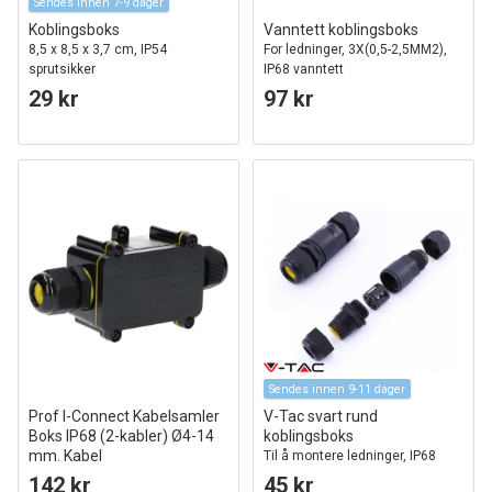
Sendes innen 7-9 dager
Koblingsboks
Vanntett koblingsboks
8,5 x 8,5 x 3,7 cm, IP54
For ledninger, 3X(0,5-2,5MM2),
sprutsikker
IP68 vanntett
29 kr
97 kr
Sendes innen 9-11 dager
Prof I-Connect Kabelsamler
V-Tac svart rund
Boks IP68 (2-kabler) Ø4-14
koblingsboks
mm. Kabel
Til å montere ledninger, IP68
vanntett
142 kr
45 kr