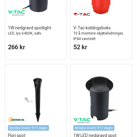
1W nedgravd spotlight
V-Tac koblingsboks
LED, lys 6400K, sølv
Til å montere skjøteledninger,
IP44 vanntett
266 kr
52 kr
Sendes innen 9-11 dager
Sendes innen 9-11 dager
Flori spot
1W LED nedgravd spot