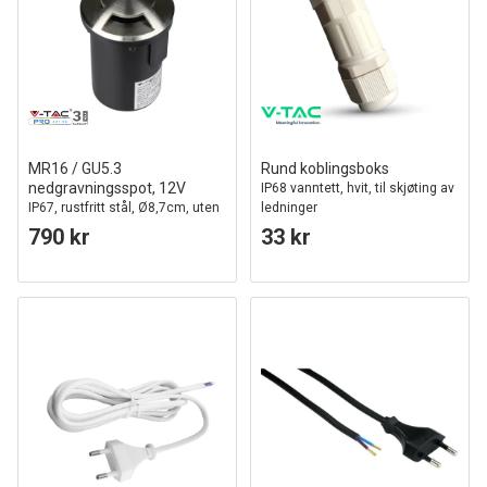
MR16 / GU5.3
Rund koblingsboks
nedgravningsspot, 12V
IP68 vanntett, hvit, til skjøting av
IP67, rustfritt stål, Ø8,7cm, uten
ledninger
lyskilde
790 kr
33 kr