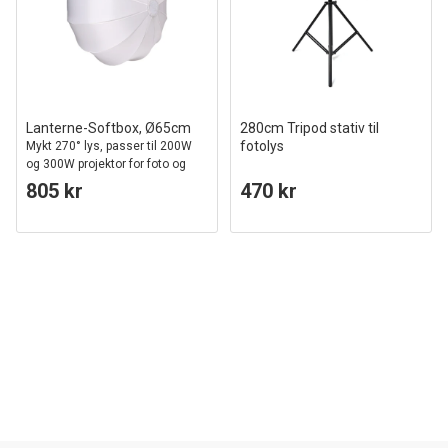
Lanterne-Softbox, Ø65cm
280cm Tripod stativ til
fotolys
Mykt 270° lys, passer til 200W
og 300W projektor for foto og
video
805 kr
470 kr