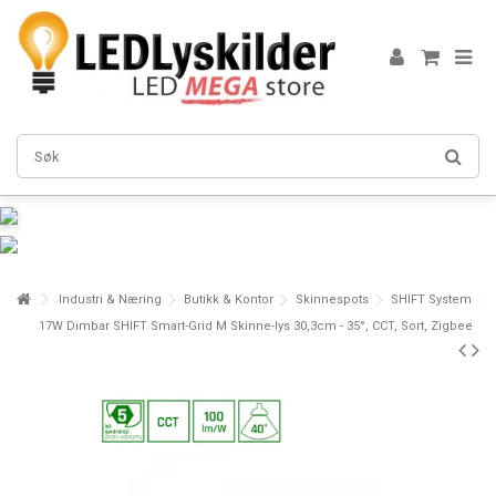
Industri & Næring
Butikk & Kontor
Skinnespots
SHIFT System
17W Dimbar SHIFT Smart-Grid M Skinne-lys 30,3cm - 35°, CCT, Sort, Zigbee