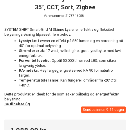
35°, CCT, Sort, Zigbee
Varenummer
21737-16058
SYSTEM SHIFT Smart-Grid M Skinne Lys er en effektiv og fleksibel
belysningsløsning tilpasset flere behov.
Lysstyrke:
Leverer en effekt på 850 lumen og en spredning på
40° for optimal belysning.
Strømforbruk:
17 watt, hvilket gir et godt lysutbytte med lavt
energiforbruk.
Forventet levetid:
Opptil 50.000 timer ved L80, som sikrer
langvarig ytelse.
RA-indeks:
Høy fargegjengivelse ved RA 90 for naturtro
farger.
Temperaturtoleranse:
Kan fungere i områder fra -20°C til
+40°C.
Dette produktet er ideelt for de som søker pålitelig og energieffektiv
belysning.
Se tilbehør (7)
Sendes innen 9-11 dager