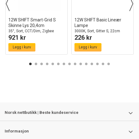
12W SHIFT Smart-Grid S
12W SHIFT Basic Lineær
Skinne Lys 20,4cm
Lampe
35°, Sort, CCT/Dim, Zigbee
3000K, Sort, Gitter S, 22cm
921 kr
226 kr
Legg i kurv
Legg i kurv
Norsk nettbutikk | Beste kundeservice
Informasjon