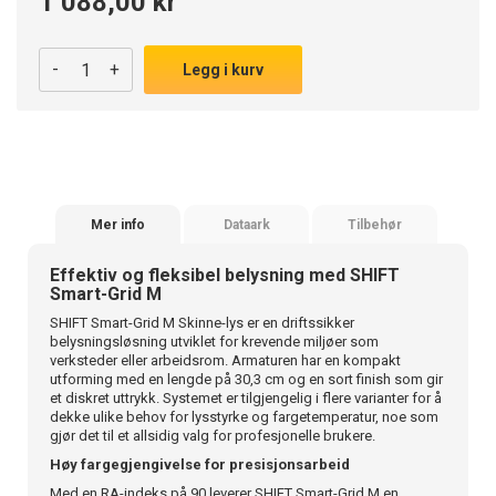
1 088,00 kr
-
+
Legg i kurv
Mer info
Dataark
Tilbehør
Effektiv og fleksibel belysning med SHIFT
Smart-Grid M
SHIFT Smart-Grid M Skinne-lys er en driftssikker
belysningsløsning utviklet for krevende miljøer som
verksteder eller arbeidsrom. Armaturen har en kompakt
utforming med en lengde på 30,3 cm og en sort finish som gir
et diskret uttrykk. Systemet er tilgjengelig i flere varianter for å
dekke ulike behov for lysstyrke og fargetemperatur, noe som
gjør det til et allsidig valg for profesjonelle brukere.
Høy fargegjengivelse for presisjonsarbeid
Med en RA-indeks på 90 leverer SHIFT Smart-Grid M en