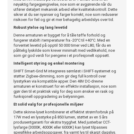
nøyaktig fargegjengivelse, noe som er avgjørende når du
utfører detaljert mekanisk arbeid eller kvalitetskontroll. Dette
sikrer at du ser nyanser og farger korrekt, noe som reduserer
risikoen for feil og gir et mer behagelig arbeidslys over tid.
Robust ytelse og lang levetid
Denne armaturen er bygget for å tåle tøffe forhold og
fungerer stabilt i temperaturer fra -20°C til +40°C. Med en
forventet levetid på opptil 50 000 timer ved L80, får du en
pålitelig lyskilde som krever minimalt med vedlikehold, noe
som gir god verdi for pengene i et profesjonelt oppsett.
Intelligent styring og enkel montering
SHIFT Smart-Grid M integreres sømløst i SHIFT-systemet og
støtter Zigbee-dimming, som gir deg full kontroll over
lysstyrken via kompatible apper. Den 48V DC-drevne
armaturen er konstruert for en effektiv installasjon, noe som
gjør den til et praktisk valg for deg som ønsker en rask og
funksjonell oppgradering av belysningen.
Et solid valg for profesjonelle miljøer
Dette skinne-lyset kombinerer et effektivt strømforbruk på
17W med en lysstyrke på 850 lumen, støttet av en 5 års
produsentgaranti for ekstra trygghet. Med justerbar CCT-
lysfarge (3000K, 4000K eller 6000K) kan lyset tilpasses
spesifikke arbeidsoppgaver, fra varmt lys til skarpt dagslys.