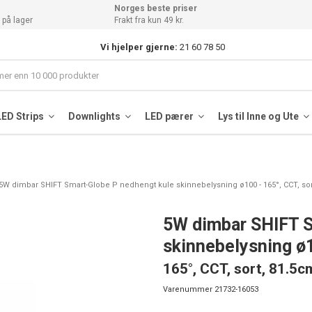
Norges beste priser
 på lager
Frakt fra kun 49 kr.
Vi hjelper gjerne:
21 60 78 50
LED Strips
Downlights
LED pærer
Lys til Inne og Ute
5W dimbar SHIFT Smart-Globe P nedhengt kule skinnebelysning ø100 - 165°, CCT, sor
5W dimbar SHIFT S
skinnebelysning ø
165°, CCT, sort, 81.5c
Varenummer
21732-16053