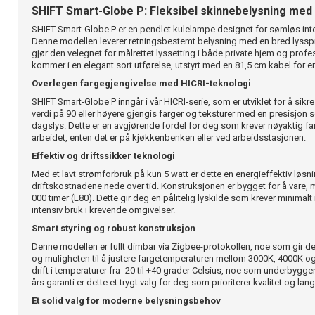
SHIFT Smart-Globe P: Fleksibel skinnebelysning med 
SHIFT Smart-Globe P er en pendlet kulelampe designet for sømløs int
Denne modellen leverer retningsbestemt belysning med en bred lyssp
gjør den velegnet for målrettet lyssetting i både private hjem og profe
kommer i en elegant sort utførelse, utstyrt med en 81,5 cm kabel for enk
Overlegen fargegjengivelse med HICRI-teknologi
SHIFT Smart-Globe P inngår i vår HICRI-serie, som er utviklet for å sikr
verdi på 90 eller høyere gjengis farger og teksturer med en presisjon s
dagslys. Dette er en avgjørende fordel for deg som krever nøyaktig fa
arbeidet, enten det er på kjøkkenbenken eller ved arbeidsstasjonen.
Effektiv og driftssikker teknologi
Med et lavt strømforbruk på kun 5 watt er dette en energieffektiv løs
driftskostnadene nede over tid. Konstruksjonen er bygget for å vare, 
000 timer (L80). Dette gir deg en pålitelig lyskilde som krever minimal
intensiv bruk i krevende omgivelser.
Smart styring og robust konstruksjon
Denne modellen er fullt dimbar via Zigbee-protokollen, noe som gir deg
og muligheten til å justere fargetemperaturen mellom 3000K, 4000K og
drift i temperaturer fra -20 til +40 grader Celsius, noe som underbygg
års garanti er dette et trygt valg for deg som prioriterer kvalitet og lang
Et solid valg for moderne belysningsbehov