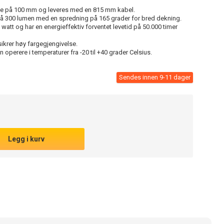
e på 100 mm og leveres med en 815 mm kabel.
 på 300 lumen med en spredning på 165 grader for bred dekning.
watt og har en energieffektiv forventet levetid på 50.000 timer
ikrer høy fargegjengivelse.
 operere i temperaturer fra -20 til +40 grader Celsius.
Sendes innen 9-11 dager
Legg i kurv