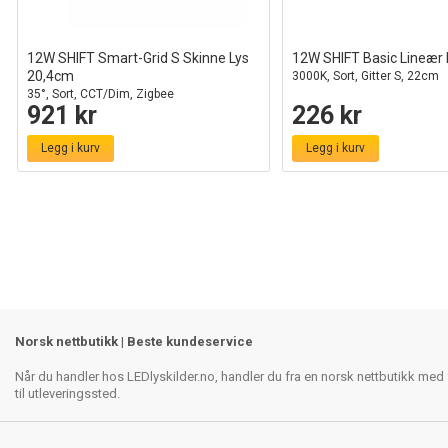
12W SHIFT Smart-Grid S Skinne Lys
12W SHIFT Basic Lineær
20,4cm
3000K, Sort, Gitter S, 22cm
35°, Sort, CCT/Dim, Zigbee
921 kr
226 kr
Legg i kurv
Legg i kurv
Norsk nettbutikk | Beste kundeservice
Når du handler hos LEDlyskilder.no, handler du fra en norsk nettbutikk med f
til utleveringssted.