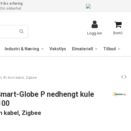
9 års erfaring
Din sikkerhet
(tom)
Logg inn
Industri & Næring
Vekstlys
Elmateriell
Tilbud
t, 81.5cm kabel, Zigbee
mart-Globe P nedhengt kule
100
m kabel, Zigbee