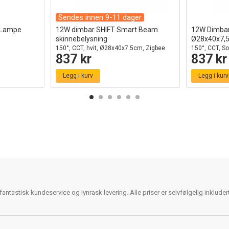
Sendes innen 9-11 dager
 Lampe
12W dimbar SHIFT Smart Beam
12W Dimbar
skinnebelysning
Ø28x40x7
150°, CCT, hvit, Ø28x40x7.5cm, Zigbee
150°, CCT, So
837 kr
837 kr
Legg i kurv
Legg i kurv
antastisk kundeservice og lynrask levering. Alle priser er selvfølgelig inklude