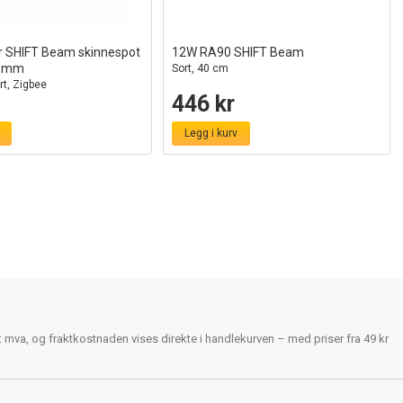
 SHIFT Beam skinnespot
12W RA90 SHIFT Beam
,5mm
Sort, 40 cm
rt, Zigbee
446 kr
Legg i kurv
rt mva, og fraktkostnaden vises direkte i handlekurven – med priser fra 49 kr