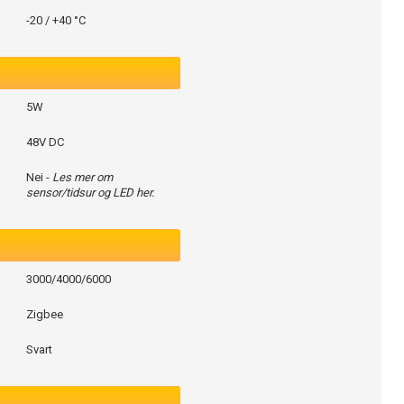
-20 / +40 °C
5W
48V DC
Nei -
Les mer om
sensor/tidsur og LED her.
3000/4000/6000
Zigbee
Svart