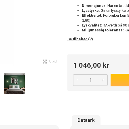
Dimensjoner:
Har en bredd
Lysstyrke:
Gir en lysstyrke
Effektivitet:
Forbruker kun 5 
(L80).
Lyskvalitet:
RA-verdi på 90 s
Miljømessig toleranse:
Kan
Se tilbehør (7)
Utvid
1 046,00 kr
-
+
Dataark