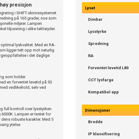
høy presisjon
Lyset
egrering i SHIFT-skinnesystemet.
redning på 165 grader, noe som
Dimbar
sjonelle miljøer. Lampen
el tilpasning i ulike takhøyder.
Lysstyrke
Spredning
e optimal lyskvalitet. Med en RA-
om ligger tett opp mot naturlig
rgeoppfattelse i det daglige
RA
Forventet levetid L80
ning som holder
CCT lysfarge
med en forventet levetid på 50
t med vedlikehold, selv ved
Kompatibel app
 full kontroll over lysstyrken
Dimensjoner
 6000K. Lampen er testet for
er dens robuste karakter. Med 5
Bredde
varig ytelse.
IP klassifisering