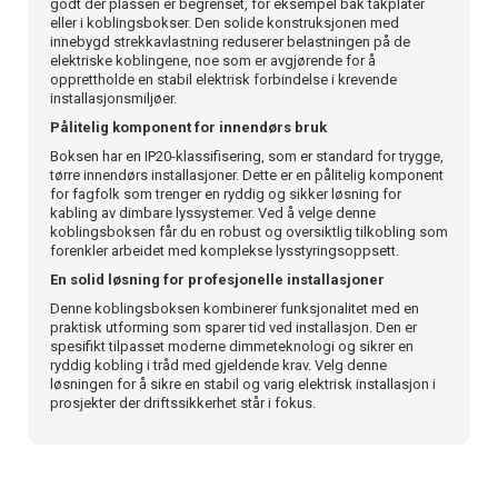
godt der plassen er begrenset, for eksempel bak takplater
eller i koblingsbokser. Den solide konstruksjonen med
innebygd strekkavlastning reduserer belastningen på de
elektriske koblingene, noe som er avgjørende for å
opprettholde en stabil elektrisk forbindelse i krevende
installasjonsmiljøer.
Pålitelig komponent for innendørs bruk
Boksen har en IP20-klassifisering, som er standard for trygge,
tørre innendørs installasjoner. Dette er en pålitelig komponent
for fagfolk som trenger en ryddig og sikker løsning for
kabling av dimbare lyssystemer. Ved å velge denne
koblingsboksen får du en robust og oversiktlig tilkobling som
forenkler arbeidet med komplekse lysstyringsoppsett.
En solid løsning for profesjonelle installasjoner
Denne koblingsboksen kombinerer funksjonalitet med en
praktisk utforming som sparer tid ved installasjon. Den er
spesifikt tilpasset moderne dimmeteknologi og sikrer en
ryddig kobling i tråd med gjeldende krav. Velg denne
løsningen for å sikre en stabil og varig elektrisk installasjon i
prosjekter der driftssikkerhet står i fokus.