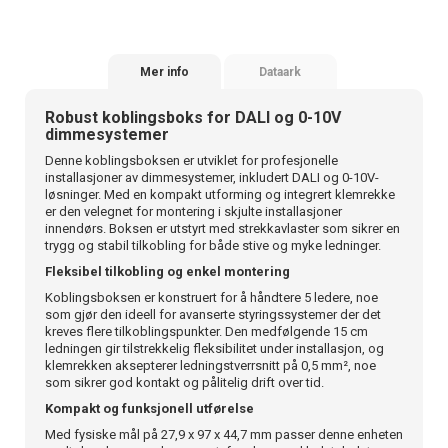
Mer info
Dataark
Robust koblingsboks for DALI og 0-10V
dimmesystemer
Denne koblingsboksen er utviklet for profesjonelle
installasjoner av dimmesystemer, inkludert DALI og 0-10V-
løsninger. Med en kompakt utforming og integrert klemrekke
er den velegnet for montering i skjulte installasjoner
innendørs. Boksen er utstyrt med strekkavlaster som sikrer en
trygg og stabil tilkobling for både stive og myke ledninger.
Fleksibel tilkobling og enkel montering
Koblingsboksen er konstruert for å håndtere 5 ledere, noe
som gjør den ideell for avanserte styringssystemer der det
kreves flere tilkoblingspunkter. Den medfølgende 15 cm
ledningen gir tilstrekkelig fleksibilitet under installasjon, og
klemrekken aksepterer ledningstverrsnitt på 0,5 mm², noe
som sikrer god kontakt og pålitelig drift over tid.
Kompakt og funksjonell utførelse
Med fysiske mål på 27,9 x 97 x 44,7 mm passer denne enheten