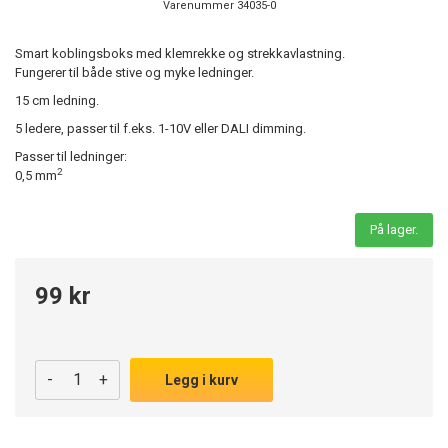
Varenummer
34035-0
Smart koblingsboks med klemrekke og strekkavlastning.
Fungerer til både stive og myke ledninger.
15 cm ledning.
5 ledere, passer til f.eks. 1-10V eller DALI dimming.
Passer til ledninger:
2
0,5 mm
På lager.
99 kr
-
+
Legg i kurv