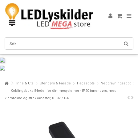
Inne & Ute
Utendørs & Fasade
Hagespots
Nedgravningsspot
Koblingsboks 5-leder for dimmesystemer - IP20 innendørs, med
klemrekke og strekkavlaster, 0-10V / DALI