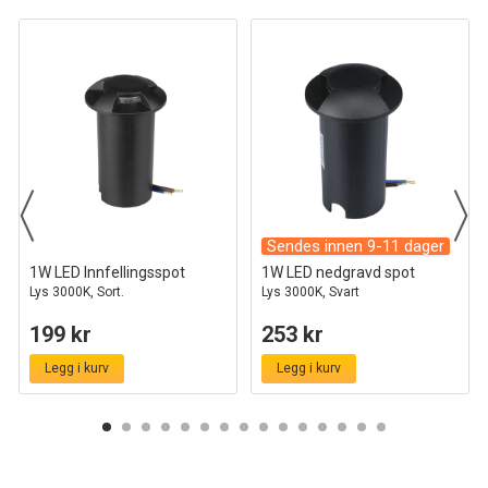
Sendes innen 9-11 dager
1W LED Innfellingsspot
1W LED nedgravd spot
Lys 3000K, Sort.
Lys 3000K, Svart
199 kr
253 kr
Legg i kurv
Legg i kurv