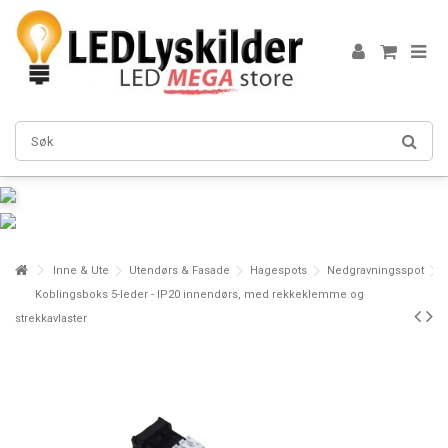
Inne & Ute
Utendørs & Fasade
Hagespots
Nedgravningsspot
Koblingsboks 5-leder - IP20 innendørs, med rekkeklemme og
strekkavlaster