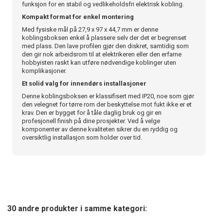
funksjon for en stabil og vedlikeholdsfri elektrisk kobling.
Kompakt format for enkel montering
Med fysiske mål på 27,9 x 97 x 44,7 mm er denne
koblingsboksen enkel å plassere selv der det er begrenset
med plass. Den lave profilen gjør den diskret, samtidig som
den gir nok arbeidsrom til at elektrikeren eller den erfarne
hobbyisten raskt kan utføre nødvendige koblinger uten
komplikasjoner.
Et solid valg for innendørs installasjoner
Denne koblingsboksen er klassifisert med IP20, noe som gjør
den velegnet for tørre rom der beskyttelse mot fukt ikke er et
krav. Den er bygget for å tåle daglig bruk og gir en
profesjonell finish på dine prosjekter. Ved å velge
komponenter av denne kvaliteten sikrer du en ryddig og
oversiktlig installasjon som holder over tid.
30 andre produkter i samme kategori: