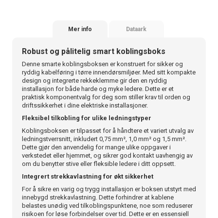
Mer info
Dataark
Robust og pålitelig smart koblingsboks
Denne smarte koblingsboksen er konstruert for sikker og
ryddig kabelføring i tørre innendørsmiljøer. Med sitt kompakte
design og integrerte rekkeklemme gir den en ryddig
installasjon for både harde og myke ledere. Dette er et
praktisk komponentvalg for deg som stiller krav til orden og
driftssikkerhet i dine elektriske installasjoner.
Fleksibel tilkobling for ulike ledningstyper
Koblingsboksen er tilpasset for å håndtere et variert utvalg av
ledningstverrsnitt, inkludert 0,75 mm², 1,0 mm² og 1,5 mm².
Dette gjør den anvendelig for mange ulike oppgaver i
verkstedet eller hjemmet, og sikrer god kontakt uavhengig av
om du benytter stive eller fleksible ledere i ditt oppsett.
Integrert strekkavlastning for økt sikkerhet
For å sikre en varig og trygg installasjon er boksen utstyrt med
innebygd strekkavlastning. Dette forhindrer at kablene
belastes unødig ved tilkoblingspunktene, noe som reduserer
risikoen for løse forbindelser over tid. Dette er en essensiell