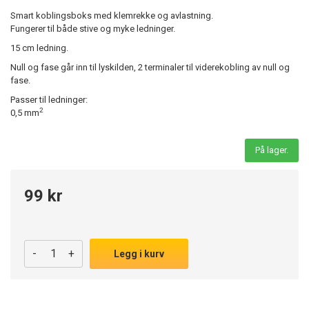
Smart koblingsboks med klemrekke og avlastning.
Fungerer til både stive og myke ledninger.
15 cm ledning.
Null og fase går inn til lyskilden, 2 terminaler til viderekobling av null og
fase.
Passer til ledninger:
2
0,5 mm
På lager.
99 kr
-
+
Legg i kurv