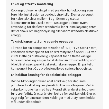
Enkel og effektiv montering
Koblingsboksen er utstyrt med praktisk hurtigkobling som
forenkler installasjonsarbeidet betraktelig. Den er beregnet
for kabeltykkelser mellom 4 og 10 mm og støtter
ledertverrsnitt fra 0,5 til 2 mm². Dette gjør boksen svært
anvendelig for de fleste standard 3-leder installasjoner, enten
det er snakk om hagebelysning eller andre utendørs elektriske
anlegg.
Teknisk kapasitet for krevende oppgaver
Til tross for sin kompakte størrelse på 123,1 x 76,5 x 24,6 mm,
er boksen dimensjonert for en strømstyrke på opptil 32A ved
230V. Dette gir tilstrekkelig kapasitet for de fleste vanlige
bruksområder, og sørger for at du har en robust kobling som
ikke blir et svakt punkt i det elektriske anlegget. En pålitelig
komponent for både profesjonelle og seriøse hobbyister.
En holdbar løsning for det elektriske anlegget
Denne T-koblingsboksen er et solid valg for deg som
prioriterer kvalitet og lang levetid i dine installasjoner. Ved å
velge komponenter med høy IP-grad sikrer du et anlegg som
fungerer feilfritt år etter år uten behov for vedlikehold. Gjør et
trygt valg for dine utendørs koblinger med utstyr som holder
mål under alle forhold.