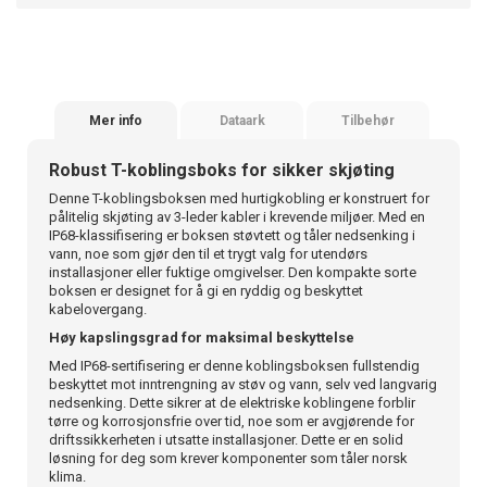
Mer info
Dataark
Tilbehør
Robust T-koblingsboks for sikker skjøting
Denne T-koblingsboksen med hurtigkobling er konstruert for
pålitelig skjøting av 3-leder kabler i krevende miljøer. Med en
IP68-klassifisering er boksen støvtett og tåler nedsenking i
vann, noe som gjør den til et trygt valg for utendørs
installasjoner eller fuktige omgivelser. Den kompakte sorte
boksen er designet for å gi en ryddig og beskyttet
kabelovergang.
Høy kapslingsgrad for maksimal beskyttelse
Med IP68-sertifisering er denne koblingsboksen fullstendig
beskyttet mot inntrengning av støv og vann, selv ved langvarig
nedsenking. Dette sikrer at de elektriske koblingene forblir
tørre og korrosjonsfrie over tid, noe som er avgjørende for
driftssikkerheten i utsatte installasjoner. Dette er en solid
løsning for deg som krever komponenter som tåler norsk
klima.