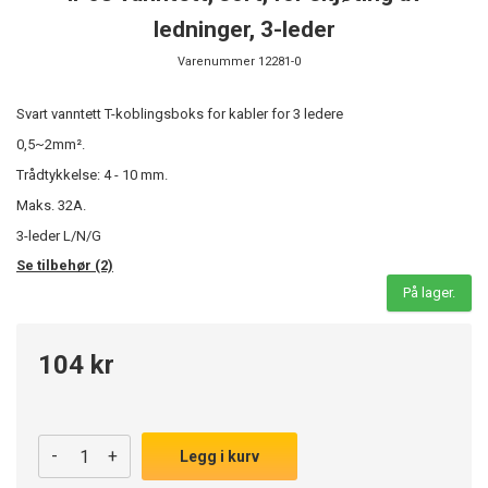
ledninger, 3-leder
Varenummer
12281-0
Svart vanntett T-koblingsboks for kabler for 3 ledere
0,5~2mm².
Trådtykkelse: 4 - 10 mm.
Maks. 32A.
3-leder L/N/G
Se tilbehør (2)
På lager.
104 kr
-
+
Legg i kurv