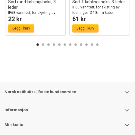
Sort rund koblingsboks, 3-
Sort T-koblingsboks, 3-leder
leder
IP68 vanntett, for skjøting av
IP68 vanntett, for skjøting av
ledninger, Ø4-8mm kabel
22 kr
61 kr
ledninger, Ø6-11mm kabel
Legg i kurv
Legg i kurv
Norsk nettbutikk | Beste kundeservice
Informasjon
Min konto