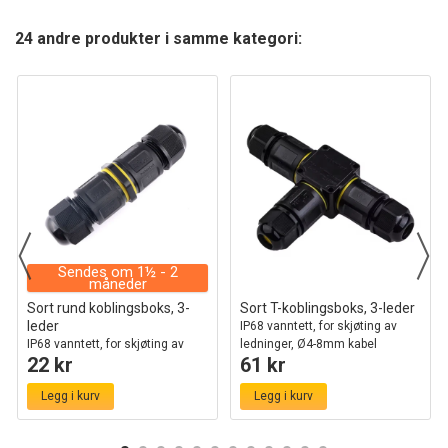
24 andre produkter i samme kategori:
Sendes om 1½ - 2
måneder
Sort rund koblingsboks, 3-
Sort T-koblingsboks, 3-leder
leder
IP68 vanntett, for skjøting av
IP68 vanntett, for skjøting av
ledninger, Ø4-8mm kabel
22 kr
61 kr
ledninger, Ø6-11mm kabel
Legg i kurv
Legg i kurv