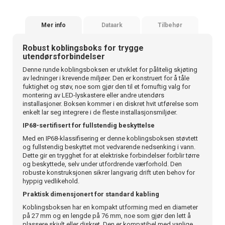
Mer info
Dataark
Tilbehør
Robust koblingsboks for trygge
utendørsforbindelser
Denne runde koblingsboksen er utviklet for pålitelig skjøting
av ledninger i krevende miljøer. Den er konstruert for å tåle
fuktighet og støv, noe som gjør den til et fornuftig valg for
montering av LED-lyskastere eller andre utendørs
installasjoner. Boksen kommer i en diskret hvit utførelse som
enkelt lar seg integrere i de fleste installasjonsmiljøer.
IP68-sertifisert for fullstendig beskyttelse
Med en IP68-klassifisering er denne koblingsboksen støvtett
og fullstendig beskyttet mot vedvarende nedsenking i vann.
Dette gir en trygghet for at elektriske forbindelser forblir tørre
og beskyttede, selv under utfordrende værforhold. Den
robuste konstruksjonen sikrer langvarig drift uten behov for
hyppig vedlikehold.
Praktisk dimensjonert for standard kabling
Koblingsboksen har en kompakt utforming med en diameter
på 27 mm og en lengde på 76 mm, noe som gjør den lett å
plassere skjult eller diskret. Den er kompatibel med vanlige