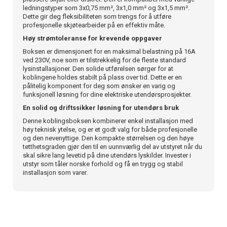
ledningstyper som 3x0,75 mm², 3x1,0 mm² og 3x1,5 mm².
Dette gir deg fleksibiliteten som trengs for å utføre
profesjonelle skjøtearbeider på en effektiv måte.
Høy strømtoleranse for krevende oppgaver
Boksen er dimensjonert for en maksimal belastning på 16A
ved 230V, noe som er tilstrekkelig for de fleste standard
lysinstallasjoner. Den solide utførelsen sørger for at
koblingene holdes stabilt på plass over tid. Dette er en
pålitelig komponent for deg som ønsker en varig og
funksjonell løsning for dine elektriske utendørsprosjekter.
En solid og driftssikker løsning for utendørs bruk
Denne koblingsboksen kombinerer enkel installasjon med
høy teknisk ytelse, og er et godt valg for både profesjonelle
og den nevenyttige. Den kompakte størrelsen og den høye
tetthetsgraden gjør den til en uunnværlig del av utstyret når du
skal sikre lang levetid på dine utendørs lyskilder. Invester i
utstyr som tåler norske forhold og få en trygg og stabil
installasjon som varer.