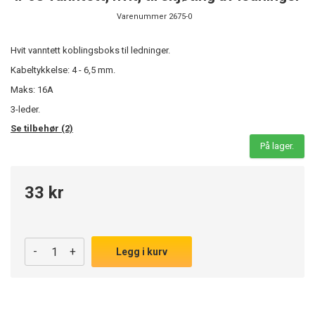
Varenummer
2675-0
Hvit vanntett koblingsboks til ledninger.
Kabeltykkelse:
4 - 6,5 mm.
Maks: 16A
3-leder.
Se tilbehør (2)
På lager.
33 kr
-
+
Legg i kurv