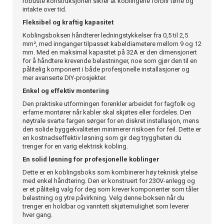
robuste konstruksjonen sikrer at koblingene forblir tørre og
intakte over tid.
Fleksibel og kraftig kapasitet
Koblingsboksen håndterer ledningstykkelser fra 0,5 til 2,5
mm², med innganger tilpasset kabeldiametere mellom 9 og 12
mm. Med en maksimal kapasitet på 32A er den dimensjonert
for å håndtere krevende belastninger, noe som gjør den til en
pålitelig komponent i både profesjonelle installasjoner og
mer avanserte DIY-prosjekter.
Enkel og effektiv montering
Den praktiske utformingen forenkler arbeidet for fagfolk og
erfarne montører når kabler skal skjøtes eller fordeles. Den
nøytrale svarte fargen sørger for en diskret installasjon, mens
den solide byggekvaliteten minimerer risikoen for feil. Dette er
en kostnadseffektiv løsning som gir deg tryggheten du
trenger for en varig elektrisk kobling.
En solid løsning for profesjonelle koblinger
Dette er en koblingsboks som kombinerer høy teknisk ytelse
med enkel håndtering. Den er konstruert for 230V-anlegg og
er et pålitelig valg for deg som krever komponenter som tåler
belastning og ytre påvirkning. Velg denne boksen når du
trenger en holdbar og vanntett skjøtemulighet som leverer
hver gang.