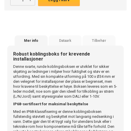
Mer info
Dataark
Tilbehør
Robust koblingsboks for krevende
installasjoner
Denne svarte, runde koblingsboksen er utviklet for sikker
skjøting av ledninger i miljøer hvor fuktighet og støv er en
utfordring. Med sin kompakte utforming på 100 x Ø34 mm er
den velegnet for installasjoner der plass er begrenset, men
hvor kravene til beskyttelse er høye. Boksen leveres som en 5-
leder modell, noe som gjør den ideell for tilkobling av strøm
(L/N/Jord) samt styresignaler som DALI eller 1-10V.
IP68-sertifisert for maksimal beskyttelse
Med en IP68-klassifisering er denne koblingsboksen
fullstendig støvtett og beskyttet mot langvarig nedsenking i
vann. Dette gjør den til et trygt valg for utendørs bruk eller i
tekniske rom hvor komponentene må tåle tøffe forhold. Den