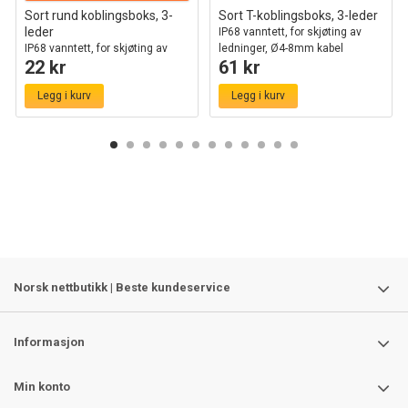
Sort rund koblingsboks, 3-
Sort T-koblingsboks, 3-leder
leder
IP68 vanntett, for skjøting av
IP68 vanntett, for skjøting av
ledninger, Ø4-8mm kabel
22 kr
61 kr
ledninger, Ø6-11mm kabel
Legg i kurv
Legg i kurv
Norsk nettbutikk | Beste kundeservice
Informasjon
Min konto