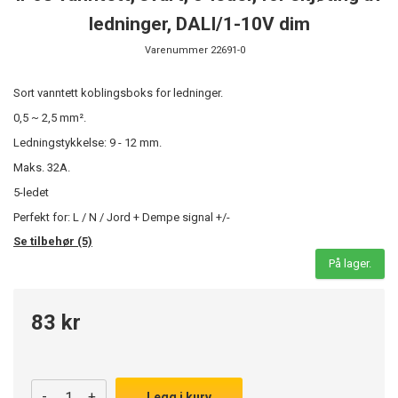
ledninger, DALI/1-10V dim
Varenummer
22691-0
Sort vanntett koblingsboks for ledninger.
0,5 ~ 2,5 mm².
Ledningstykkelse: 9 - 12 mm.
Maks. 32A.
5-ledet
Perfekt for: L / N / Jord + Dempe signal +/-
Se tilbehør (5)
På lager.
83 kr
-
+
Legg i kurv