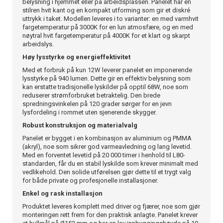
belysning i hjemmet eller på arbeidsplassen. Panelet har en
stilren hvit kant og en kompakt utforming som gir et diskré
uttrykk i taket. Modellen leveres i to varianter: en med varmhvit
fargetemperatur på 3000K for en lun atmosfære, og en med
nøytral hvit fargetemperatur på 4000K for et klart og skarpt
arbeidslys.
Høy lysstyrke og energieffektivitet
Med et forbruk på kun 12W leverer panelet en imponerende
lysstyrke på 940 lumen. Dette gir en effektiv belysning som
kan erstatte tradisjonelle lyskilder på opptil 68W, noe som
reduserer strømforbruket betraktelig. Den brede
spredningsvinkelen på 120 grader sørger for en jevn
lysfordeling i rommet uten sjenerende skygger.
Robust konstruksjon og materialvalg
Panelet er bygget i en kombinasjon av aluminium og PMMA
(akryl), noe som sikrer god varmeavledning og lang levetid.
Med en forventet levetid på 20 000 timer i henhold til L80-
standarden, får du en stabil lyskilde som krever minimalt med
vedlikehold. Den solide utførelsen gjør dette til et trygt valg
for både private og profesjonelle installasjoner.
Enkel og rask installasjon
Produktet leveres komplett med driver og fjærer, noe som gjør
monteringen rett frem for den praktisk anlagte. Panelet krever