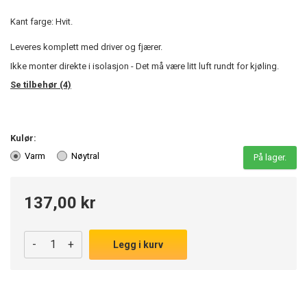
Kant farge: Hvit.
Leveres komplett med driver og fjærer.
Ikke monter direkte i isolasjon - Det må være litt luft rundt for kjøling.
Se tilbehør (4)
Kulør:
Varm
Nøytral
På lager.
137,00 kr
-
+
Legg i kurv