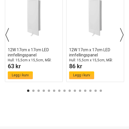
12W 17cm x 17cm LED
12W 17cm x 17cm LED
innfellingspanel
innfellingspanel
Hull: 15,5cm x 15,5cm, Mål:
Hull: 15,5cm x 15,5cm, Mål:
63 kr
86 kr
17cm x 17cm
17cm x 17cm, Samsung LED
Chip
Legg i kurv
Legg i kurv