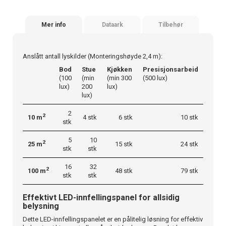
Mer info
Dataark
Tilbehør
Anslått antall lyskilder (Monteringshøyde 2,4 m):
Bod
Stue
Kjøkken
Presisjonsarbeid
(100
(min
(min 300
(500 lux)
lux)
200
lux)
lux)
2
2
10 m
4 stk
6 stk
10 stk
stk
5
10
2
25 m
15 stk
24 stk
stk
stk
16
32
2
100 m
48 stk
79 stk
stk
stk
Effektivt LED-innfellingspanel for allsidig
belysning
Dette LED-innfellingspanelet er en pålitelig løsning for effektiv