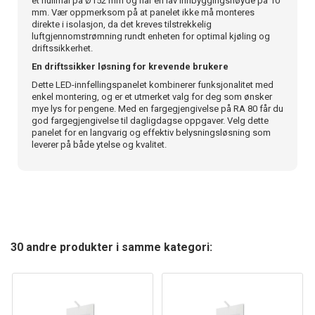
et hullmål på Ø152 mm og har en lav innbyggingshøyde på 10
mm. Vær oppmerksom på at panelet ikke må monteres
direkte i isolasjon, da det kreves tilstrekkelig
luftgjennomstrømning rundt enheten for optimal kjøling og
driftssikkerhet.
En driftssikker løsning for krevende brukere
Dette LED-innfellingspanelet kombinerer funksjonalitet med
enkel montering, og er et utmerket valg for deg som ønsker
mye lys for pengene. Med en fargegjengivelse på RA 80 får du
god fargegjengivelse til dagligdagse oppgaver. Velg dette
panelet for en langvarig og effektiv belysningsløsning som
leverer på både ytelse og kvalitet.
30 andre produkter i samme kategori: