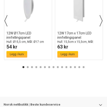
12W Ø17cm LED
12W 17cm x 17cm LED
innfellingspanel
innfellingspanel
Hull: Ø15,5 cm, Mål: Ø17 cm
Hull: 15,5cm x 15,5cm, Mål:
54 kr
63 kr
17cm x 17cm
Legg i kurv
Legg i kurv
Norsk nettbutikk | Beste kundeservice