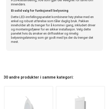
IP20-klassifisering, noe som gjør det velegnet for tørre rom
innendørs.
Et solid valg for funksjonell belysning
Dette LED-innfellingspanelet kombinerer høy ytelse med en
enkel og robust utførelse som tåler daglig bruk. Pakken
inneholder alt du trenger for å komme i gang, inkludert driver
og monteringsfjærer for en sikker installasjon. Velg dette
panelet hvis du ønsker en driftssikker og rimelig
belysningsløsning som gir godt med lys der du trenger det
mest.
30 andre produkter i samme kategori: