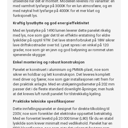
utseende når det er montert. Modellen leveres i to varianter: en
med varmhvit lysfarge på 3000K for en lun atmosfære, og en
med nøytral hvit lysfarge på 4000K for et mer klart og
funksjonelt lys.
Kraftig lysutbytte og god energieffektivitet
Med en lysstyrke på 1490 lumen leverer dette panelet rikelig
med lys, noe som gjør det til en effektiv erstatning for eldre
lyskilder på opptil 97W. Det lave strømforbruket på 18W sikrer
lave driftskostnader over tid. Lyset spres i en vinkel på 120
grader, noe som gir en jevn og god belysning av rommet uten
sjenerende skygger.
Enkel montering og robust konstruksjon
Panelet er konstruert i aluminium og PMMA-plast, noe som
sikrer en holdbar og lett konstruksjon. Det leveres komplett
med driver og fjærer, noe som gjør installasjonen rett frem for
den praktisk anlagte. Med en utskjæringsdiameter på 202 mm
passer det i de fleste standard downlight-åpninger, men husk
at det kreves luft rundt panelet for tilstrekkelig kjøling.
Praktiske tekniske spesifikasjoner
Dette innfellingspanelet er designet for direkte tilkobling til
230V, noe som forenkler det elektriske oppsettet betraktelig.
Med en forventet levetid på 20 000 timer (L80) får du en stabil
lyskilde som krever minimalt med vedlikehold. Panelet har en