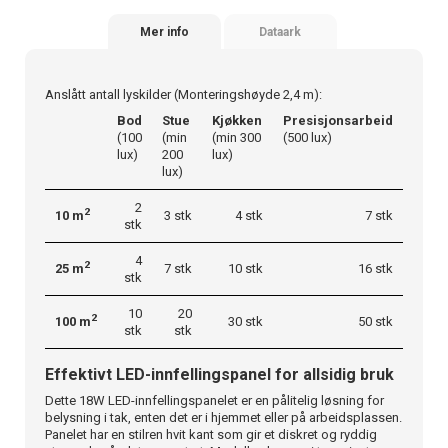
Mer info
Dataark
Anslått antall lyskilder (Monteringshøyde 2,4 m):
Bod
Stue
Kjøkken
Presisjonsarbeid
(100
(min
(min 300
(500 lux)
lux)
200
lux)
lux)
2
2
10 m
3 stk
4 stk
7 stk
stk
4
2
25 m
7 stk
10 stk
16 stk
stk
10
20
2
100 m
30 stk
50 stk
stk
stk
Effektivt LED-innfellingspanel for allsidig bruk
Dette 18W LED-innfellingspanelet er en pålitelig løsning for
belysning i tak, enten det er i hjemmet eller på arbeidsplassen.
Panelet har en stilren hvit kant som gir et diskret og ryddig