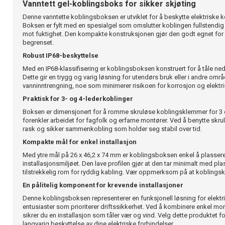
Vanntett gel-koblingsboks for sikker skjøting
Denne vanntette koblingsboksen er utviklet for å beskytte elektriske ko
Boksen er fylt med en spesialgel som omslutter koblingen fullstendig o
mot fuktighet. Den kompakte konstruksjonen gjør den godt egnet for i
begrenset.
Robust IP68-beskyttelse
Med en IP68-klassifisering er koblingsboksen konstruert for å tåle ned
Dette gir en trygg og varig løsning for utendørs bruk eller i andre områ
vanninntrengning, noe som minimerer risikoen for korrosjon og elektris
Praktisk for 3- og 4-lederkoblinger
Boksen er dimensjonert for å romme skruløse koblingsklemmer for 3 e
forenkler arbeidet for fagfolk og erfarne montører. Ved å benytte sk
rask og sikker sammenkobling som holder seg stabil over tid.
Kompakte mål for enkel installasjon
Med ytre mål på 26 x 46,2 x 74 mm er koblingsboksen enkel å plassere i 
installasjonsmiljøet. Den lave profilen gjør at den tar minimalt med pl
tilstrekkelig rom for ryddig kabling. Vær oppmerksom på at kobling
En pålitelig komponent for krevende installasjoner
Denne koblingsboksen representerer en funksjonell løsning for elektri
entusiaster som prioriterer driftssikkerhet. Ved å kombinere enkel mo
sikrer du en installasjon som tåler vær og vind. Velg dette produktet fo
langvarig beskyttelse av dine elektriske forbindelser.