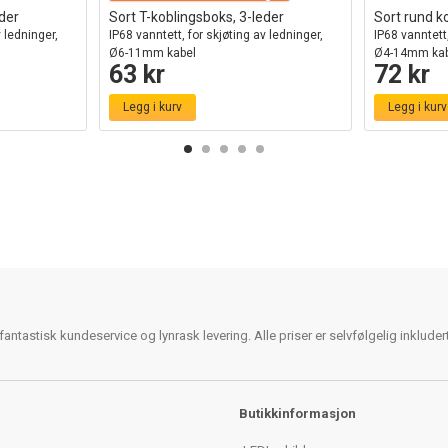
eder
Sort T-koblingsboks, 3-leder
Sort rund k
v ledninger,
IP68 vanntett, for skjøting av ledninger,
IP68 vanntett,
Ø6-11mm kabel
Ø4-14mm kab
63 kr
72 kr
Legg i kurv
Legg i kurv
antastisk kundeservice og lynrask levering. Alle priser er selvfølgelig inklude
Butikkinformasjon