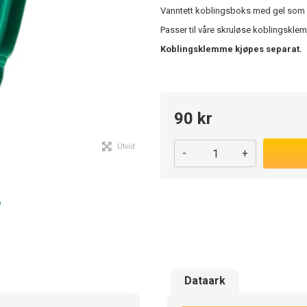
Vanntett koblingsboks med gel som lu
Passer til våre skruløse koblingskle
Koblingsklemme kjøpes separat.
90 kr
Utvid
-
+
Dataark