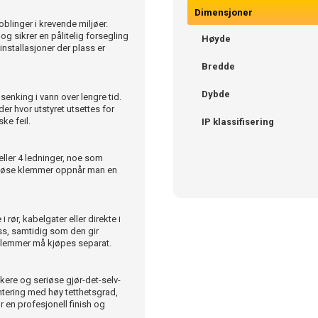
Dimensjoner
blinger i krevende miljøer.
g sikrer en pålitelig forsegling
Høyde
nstallasjoner der plass er
Bredde
Dybde
senking i vann over lengre tid.
der hvor utstyret utsettes for
ke feil.
IP klassifisering
ller 4 ledninger, noe som
ruløse klemmer oppnår man en
rør, kabelgater eller direkte i
ass, samtidig som den gir
sklemmer må kjøpes separat.
kere og seriøse gjør-det-selv-
ntering med høy tetthetsgrad,
r en profesjonell finish og