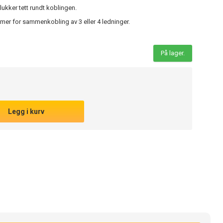
kker tett rundt koblingen.
mmer for sammenkobling av 3 eller 4 ledninger.
På lager.
Legg i kurv