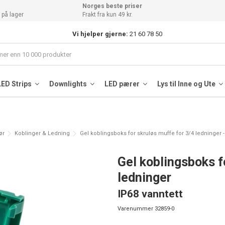
Norges beste priser
 på lager
Frakt fra kun 49 kr.
Vi hjelper gjerne:
21 60 78 50
LED Strips
Downlights
LED pærer
Lys til Inne og Ute
ør
Koblinger & Ledning
Gel koblingsboks for skruløs muffe for 3/4 ledninger -
Gel koblingsboks f
ledninger
IP68 vanntett
Varenummer
32859-0