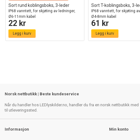
Sort rund koblingsboks, 3-leder
Sort T-koblingsboks, 3-l
IP68 vanntett, for skjøting av ledninger,
IP68 vanntett, for skjøting a
Ø6-11mm kabel
Ø4-8mm kabel
22 kr
61 kr
Legg i kurv
Legg i kurv
Norsk nettbutikk | Beste kundeservice
Når du handler hos LEDlyskilder.no, handler du fra en norsk nettbutikk med f
til utleveringssted.
Informasjon
Min konto