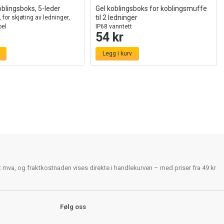
oblingsboks, 5-leder
Gel koblingsboks for koblingsmuffe
til 2 ledninger
 for skjøting av ledninger,
el
IP68 vanntett
54 kr
Legg i kurv
rt mva, og fraktkostnaden vises direkte i handlekurven – med priser fra 49 kr
Følg oss