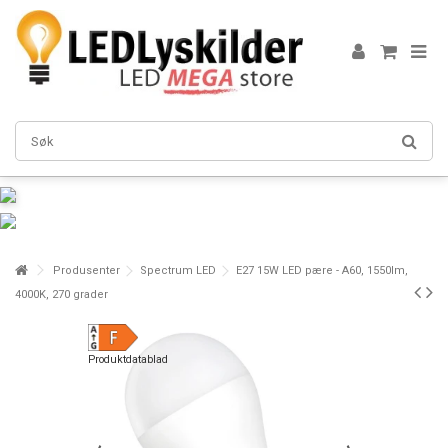
Produsenter
Spectrum LED
E27 15W LED pære - A60, 1550lm,
4000K, 270 grader
Produktdatablad