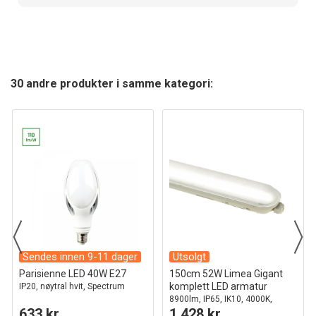
30 andre produkter i samme kategori:
Sendes innen 9-11 dager
Utsolgt
Parisienne LED 40W E27
150cm 52W Limea Gigant
komplett LED armatur
IP20, nøytral hvit, Spectrum
8900lm, IP65, IK10, 4000K,
633 kr
1 428 kr
gjennomkoblet