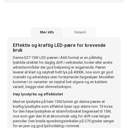
Mer info
Dataark
Effektiv og kraftig LED-pære for krevende
bruk
Denne E27 15W LED-pæren i A60-format er en pålitelig
lyskilde utviklet for daglig drift i verksteder, boder eller andre
arbeidsområder der god belysning er avgjørende. Pæren
leverer et klart og nøytralt hvitt lys på 4000K, noe som gir god
oversikt og arbeidslys uten forstyrrende fargeskjær. Modellen
kommer i to varianter: en nøytral hvit utgave og en kaldere
variant, begge uten dimmefunksjon.
Høy lysstyrke og effektivitet
Med en lysstyrke på hele 1550 lumen gir denne pæren et
kraftig lysutbytte som effektivt lyser opp større rom. Til tross
for den høye lysstyrken er strømforbruket begrenset til 15W,
noe som gjør den til et økonomisk valg for drift over lengre
perioder. Den brede spredningsvinkelen på 270 grader sørger
for en jevn og god lysfordeling i rommet.