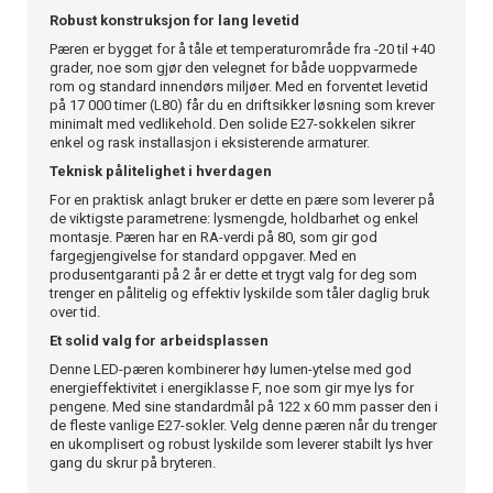
Robust konstruksjon for lang levetid
Pæren er bygget for å tåle et temperaturområde fra -20 til +40
grader, noe som gjør den velegnet for både uoppvarmede
rom og standard innendørs miljøer. Med en forventet levetid
på 17 000 timer (L80) får du en driftsikker løsning som krever
minimalt med vedlikehold. Den solide E27-sokkelen sikrer
enkel og rask installasjon i eksisterende armaturer.
Teknisk pålitelighet i hverdagen
For en praktisk anlagt bruker er dette en pære som leverer på
de viktigste parametrene: lysmengde, holdbarhet og enkel
montasje. Pæren har en RA-verdi på 80, som gir god
fargegjengivelse for standard oppgaver. Med en
produsentgaranti på 2 år er dette et trygt valg for deg som
trenger en pålitelig og effektiv lyskilde som tåler daglig bruk
over tid.
Et solid valg for arbeidsplassen
Denne LED-pæren kombinerer høy lumen-ytelse med god
energieffektivitet i energiklasse F, noe som gir mye lys for
pengene. Med sine standardmål på 122 x 60 mm passer den i
de fleste vanlige E27-sokler. Velg denne pæren når du trenger
en ukomplisert og robust lyskilde som leverer stabilt lys hver
gang du skrur på bryteren.