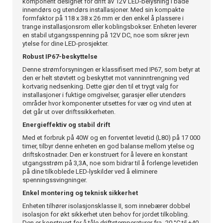
komponent designet for drift av 12V LED-belysning i både
innendørs og utendørs installasjoner. Med sin kompakte
formfaktor på 118 x 38 x 26 mm er den enkel å plassere i
trange installasjonsrom eller koblingsbokser. Enheten leverer
en stabil utgangsspenning på 12V DC, noe som sikrer jevn
ytelse for dine LED-prosjekter.
Robust IP67-beskyttelse
Denne strømforsyningen er klassifisert med IP67, som betyr at
den er helt støvtett og beskyttet mot vanninntrengning ved
kortvarig nedsenking. Dette gjør den til et trygt valg for
installasjoner i fuktige omgivelser, garasjer eller utendørs
områder hvor komponenter utsettes for vær og vind uten at
det går ut over driftssikkerheten.
Energieffektiv og stabil drift
Med et forbruk på 40W og en forventet levetid (L80) på 17 000
timer, tilbyr denne enheten en god balanse mellom ytelse og
driftskostnader. Den er konstruert for å levere en konstant
utgangsstrøm på 3,3A, noe som bidrar til å forlenge levetiden
på dine tilkoblede LED-lyskilder ved å eliminere
spenningssvingninger.
Enkel montering og teknisk sikkerhet
Enheten tilhører isolasjonsklasse II, som innebærer dobbel
isolasjon for økt sikkerhet uten behov for jordet tilkobling.
Den er konstruert for å tåle driftstemperaturer fra -20 °C til +40