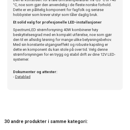
°C, noe som gjør den anvendelig i de fleste norske forhold.
Dette er en pålitelig komponent for fagfolk og seriøse
hobbyister som krever utstyr som tåler daglig bruk.
Et solid valg for profesjonelle LED-installasjoner
SpectrumLED strømforsyning 40W kombinerer høy
beskyttelsesgrad med en kompakt utførelse, noe som gjør
den til en allsidig løsning for mange ulike belysningsbehov.
Med sin konstante utgangseffekt og robuste kapsling er
dette en komponent du kan stole på over tid. Velg denne
strømforsyningen for en trygg og stabil drift av dine 12V LED-
systemer.
Dokumenter og attester:
-
Datablad
30 andre produkter i samme kategori: