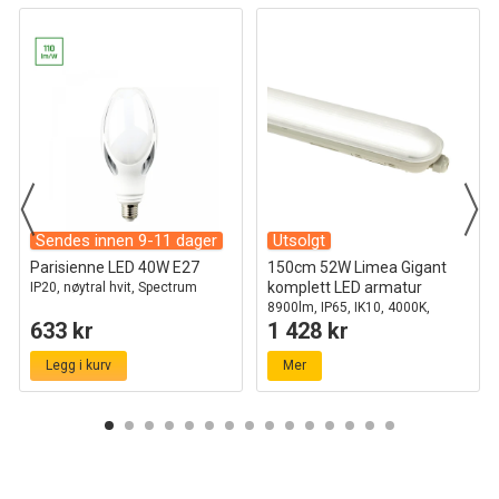
Sendes innen 9-11 dager
Utsolgt
Parisienne LED 40W E27
150cm 52W Limea Gigant
komplett LED armatur
IP20, nøytral hvit, Spectrum
8900lm, IP65, IK10, 4000K,
633 kr
1 428 kr
gjennomkoblet
Legg i kurv
Mer