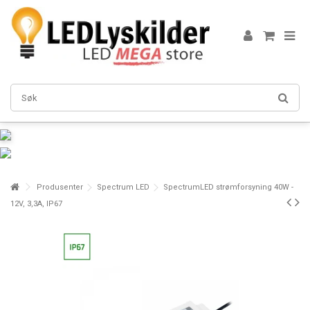
Produsenter
Spectrum LED
SpectrumLED strømforsyning 40W -
12V, 3,3A, IP67