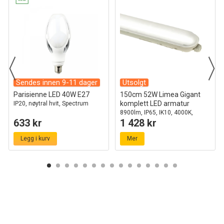
Sendes innen 9-11 dager
Utsolgt
Parisienne LED 40W E27
150cm 52W Limea Gigant
komplett LED armatur
IP20, nøytral hvit, Spectrum
8900lm, IP65, IK10, 4000K,
633 kr
1 428 kr
gjennomkoblet
Legg i kurv
Mer