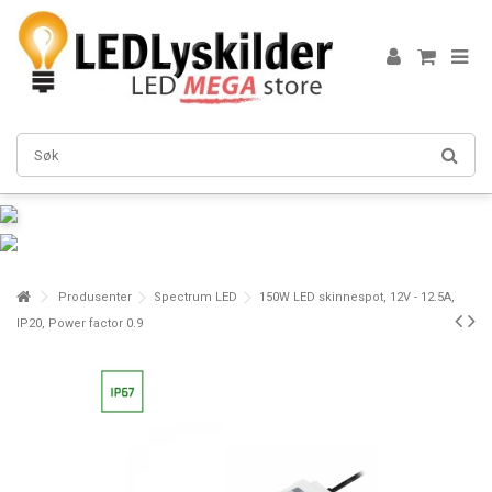
Produsenter
Spectrum LED
150W LED skinnespot, 12V - 12.5A,
IP20, Power factor 0.9