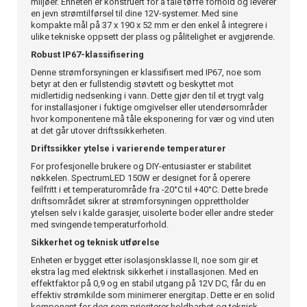
miljøer. Enheten er konstruert for å tåle tøffe forhold og leverer
en jevn strømtilførsel til dine 12V-systemer. Med sine
kompakte mål på 37 x 190 x 52 mm er den enkel å integrere i
ulike tekniske oppsett der plass og pålitelighet er avgjørende.
Robust IP67-klassifisering
Denne strømforsyningen er klassifisert med IP67, noe som
betyr at den er fullstendig støvtett og beskyttet mot
midlertidig nedsenking i vann. Dette gjør den til et trygt valg
for installasjoner i fuktige omgivelser eller utendørsområder
hvor komponentene må tåle eksponering for vær og vind uten
at det går utover driftssikkerheten.
Driftssikker ytelse i varierende temperaturer
For profesjonelle brukere og DIY-entusiaster er stabilitet
nøkkelen. SpectrumLED 150W er designet for å operere
feilfritt i et temperaturområde fra -20°C til +40°C. Dette brede
driftsområdet sikrer at strømforsyningen opprettholder
ytelsen selv i kalde garasjer, uisolerte boder eller andre steder
med svingende temperaturforhold.
Sikkerhet og teknisk utførelse
Enheten er bygget etter isolasjonsklasse II, noe som gir et
ekstra lag med elektrisk sikkerhet i installasjonen. Med en
effektfaktor på 0,9 og en stabil utgang på 12V DC, får du en
effektiv strømkilde som minimerer energitap. Dette er en solid
komponent for deg som prioriterer holdbarhet og teknisk