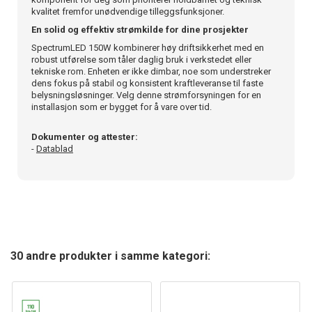
kvalitet fremfor unødvendige tilleggsfunksjoner.
En solid og effektiv strømkilde for dine prosjekter
SpectrumLED 150W kombinerer høy driftsikkerhet med en
robust utførelse som tåler daglig bruk i verkstedet eller
tekniske rom. Enheten er ikke dimbar, noe som understreker
dens fokus på stabil og konsistent kraftleveranse til faste
belysningsløsninger. Velg denne strømforsyningen for en
installasjon som er bygget for å vare over tid.
Dokumenter og attester:
-
Datablad
30 andre produkter i samme kategori: