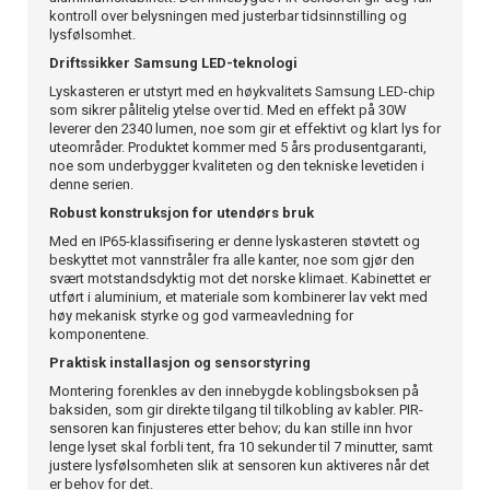
kontroll over belysningen med justerbar tidsinnstilling og
lysfølsomhet.
Driftssikker Samsung LED-teknologi
Lyskasteren er utstyrt med en høykvalitets Samsung LED-chip
som sikrer pålitelig ytelse over tid. Med en effekt på 30W
leverer den 2340 lumen, noe som gir et effektivt og klart lys for
uteområder. Produktet kommer med 5 års produsentgaranti,
noe som underbygger kvaliteten og den tekniske levetiden i
denne serien.
Robust konstruksjon for utendørs bruk
Med en IP65-klassifisering er denne lyskasteren støvtett og
beskyttet mot vannstråler fra alle kanter, noe som gjør den
svært motstandsdyktig mot det norske klimaet. Kabinettet er
utført i aluminium, et materiale som kombinerer lav vekt med
høy mekanisk styrke og god varmeavledning for
komponentene.
Praktisk installasjon og sensorstyring
Montering forenkles av den innebygde koblingsboksen på
baksiden, som gir direkte tilgang til tilkobling av kabler. PIR-
sensoren kan finjusteres etter behov; du kan stille inn hvor
lenge lyset skal forbli tent, fra 10 sekunder til 7 minutter, samt
justere lysfølsomheten slik at sensoren kun aktiveres når det
er behov for det.