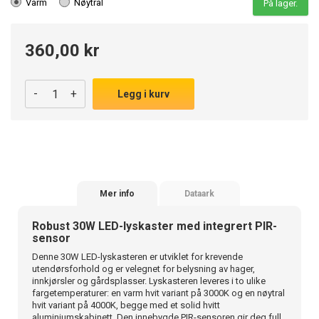
Varm
Nøytral
På lager.
360,00 kr
-
+
Legg i kurv
Mer info
Dataark
Robust 30W LED-lyskaster med integrert PIR-
sensor
Denne 30W LED-lyskasteren er utviklet for krevende
utendørsforhold og er velegnet for belysning av hager,
innkjørsler og gårdsplasser. Lyskasteren leveres i to ulike
fargetemperaturer: en varm hvit variant på 3000K og en nøytral
hvit variant på 4000K, begge med et solid hvitt
aluminiumskabinett. Den innebygde PIR-sensoren gir deg full