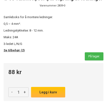
Varenummer
2839-0
Samleboks
for å
montere
ledninger
.
0,5 ~ 4 mm².
Ledningstykkelse: 8
- 12 mm.
Maks:
24A
3-ledet L/N/G
Se tilbehør (2)
På lager.
88 kr
-
+
Legg i kurv