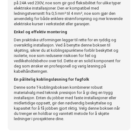
på 24A ved 230V, noe som gir god fleksibilitet for ulike typer
elektriske installasjoner. Den er kompatibel med
ledningstverrsnitt fra 0,5 mm² til 4 mm², noe som gjør den
anvendelig for både enklere strømforsyning og mer krevende
elektriske kurser i verkstedet eller garasjen.
Enkel og effektiv montering
Den praktiske utformingen legger til rette for en ryddig og
oversiktlig installasjon. Ved å benytte denne boksen til
skjøting, sikrer du at koblingspunktene forblir beskyttet og
isolerte, noe som reduserer risikoen for feil og
vedlikeholdsbehov over tid. Dette er en solid komponent for
deg som ønsker en profesjonell og varig løsning på
kabelhåndteringen.
En pålitelig koblingsløsning for fagfolk
Denne sorte T-koblingsboksen kombinerer robust
materialvalg med teknisk presisjon for å gi deg en trygg
installasjon. Enten du jobber med faste installasjoner eller
midlertidige oppsett, gir den nødvendig beskyttelse og
kapasitet for å få jobben gjort riktig. Velg denne boksen når
du trenger en holdbar og vanntett metode for å skjøte
ledninger i prosjektene dine.