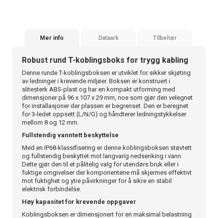
Mer info
Dataark
Tilbehør
Robust rund T-koblingsboks for trygg kabling
Denne runde T-koblingsboksen er utviklet for sikker skjøting
av ledninger i krevende miljøer. Boksen er konstruert i
slitesterk ABS-plast og har en kompakt utforming med
dimensjoner på 96 x 107 x 29 mm, noe som gjør den velegnet
for installasjoner der plassen er begrenset. Den er beregnet
for 3-ledet oppsett (L/N/G) og håndterer ledningstykkelser
mellom 8 og 12 mm.
Fullstendig vanntett beskyttelse
Med en IP68-klassifisering er denne koblingsboksen støvtett
og fullstendig beskyttet mot langvarig nedsenking i vann.
Dette gjør den til et pålitelig valg for utendørs bruk eller i
fuktige omgivelser der komponentene må skjermes effektivt
mot fuktighet og ytre påvirkninger for å sikre en stabil
elektrisk forbindelse.
Høy kapasitet for krevende oppgaver
Koblingsboksen er dimensjonert for en maksimal belastning