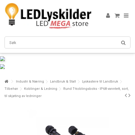
Industri & Næring
Landbruk & Stall
Lyskastere til Landbruk
Tilbehør
Koblinger & Ledning
Rund T-koblingsboks - IP68 vanntett, sort,
til skjøting av ledninger