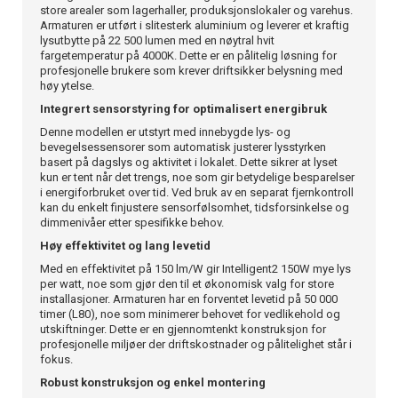
store arealer som lagerhaller, produksjonslokaler og varehus.
Armaturen er utført i slitesterk aluminium og leverer et kraftig
lysutbytte på 22 500 lumen med en nøytral hvit
fargetemperatur på 4000K. Dette er en pålitelig løsning for
profesjonelle brukere som krever driftsikker belysning med
høy ytelse.
Integrert sensorstyring for optimalisert energibruk
Denne modellen er utstyrt med innebygde lys- og
bevegelsessensorer som automatisk justerer lysstyrken
basert på dagslys og aktivitet i lokalet. Dette sikrer at lyset
kun er tent når det trengs, noe som gir betydelige besparelser
i energiforbruket over tid. Ved bruk av en separat fjernkontroll
kan du enkelt finjustere sensorfølsomhet, tidsforsinkelse og
dimmenivåer etter spesifikke behov.
Høy effektivitet og lang levetid
Med en effektivitet på 150 lm/W gir Intelligent2 150W mye lys
per watt, noe som gjør den til et økonomisk valg for store
installasjoner. Armaturen har en forventet levetid på 50 000
timer (L80), noe som minimerer behovet for vedlikehold og
utskiftninger. Dette er en gjennomtenkt konstruksjon for
profesjonelle miljøer der driftskostnader og pålitelighet står i
fokus.
Robust konstruksjon og enkel montering