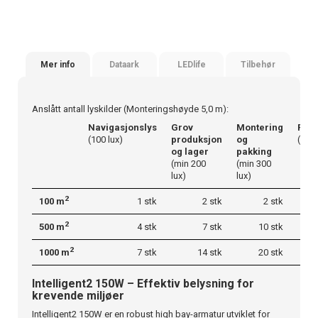
Mer info
Dataark
LEDlife
Tilbehør
Anslått antall lyskilder (Monteringshøyde 5,0 m):
Navigasjonslys
Grov
Montering
Pres
(100 lux)
produksjon
og
(500 
og lager
pakking
(min 200
(min 300
lux)
lux)
2
100 m
1 stk
2 stk
2 stk
2
500 m
4 stk
7 stk
10 stk
2
1000 m
7 stk
14 stk
20 stk
Intelligent2 150W – Effektiv belysning for
krevende miljøer
Intelligent2 150W er en robust high bay-armatur utviklet for