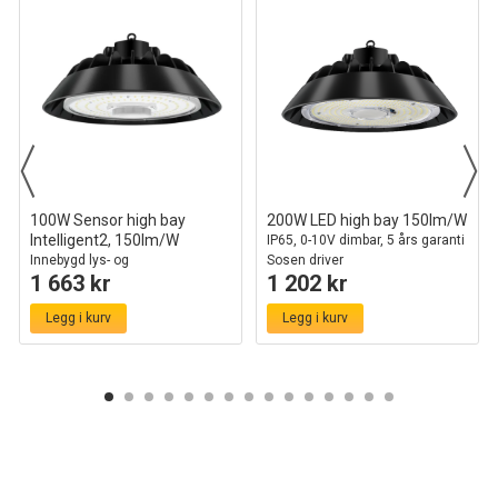
100W Sensor high bay
200W LED high bay 150lm/W
Intelligent2, 150lm/W
IP65, 0-10V dimbar, 5 års garanti
Innebygd lys- og
Sosen driver
1 663 kr
1 202 kr
bevegelsessensor
Legg i kurv
Legg i kurv