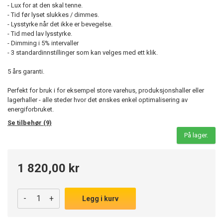
- Lux for at den skal tenne.
- Tid før lyset slukkes / dimmes.
- Lysstyrke når det ikke er bevegelse.
- Tid med lav lysstyrke.
- Dimming i 5% intervaller
- 3 standardinnstillinger som kan velges med ett klik.
5 års garanti.
Perfekt for bruk i for eksempel store varehus, produksjonshaller eller
lagerhaller - alle steder hvor det ønskes enkel optimalisering av
energiforbruket.
Se tilbehør (9)
På lager.
1 820,00 kr
-
+
Legg i kurv