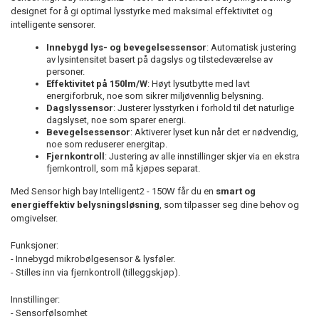
designet for å gi optimal lysstyrke med maksimal effektivitet og
intelligente sensorer.
Innebygd lys- og bevegelsessensor
: Automatisk justering
av lysintensitet basert på dagslys og tilstedeværelse av
personer.
Effektivitet på 150lm/W
: Høyt lysutbytte med lavt
energiforbruk, noe som sikrer miljøvennlig belysning.
Dagslyssensor
: Justerer lysstyrken i forhold til det naturlige
dagslyset, noe som sparer energi.
Bevegelsessensor
: Aktiverer lyset kun når det er nødvendig,
noe som reduserer energitap.
Fjernkontroll
: Justering av alle innstillinger skjer via en ekstra
fjernkontroll, som må kjøpes separat.
Med Sensor high bay Intelligent2 - 150W får du en
smart og
energieffektiv belysningsløsning
, som tilpasser seg dine behov og
omgivelser.
Funksjoner:
- Innebygd mikrobølgesensor & lysføler.
- Stilles inn via fjernkontroll (tilleggskjøp).
Innstillinger:
- Sensorfølsomhet