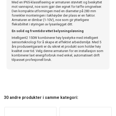
Med en IP65-klassifisering er armaturen støvtett og beskyttet
mot vannsprut, noe som gjør den egnet for tøffe omgivelser.
Den kompakte utformingen med en diameter på 283 mm
forenkler monteringen i takhøyder der plass er en faktor.
Armaturen er dimbar (1-10V), noe som gir ytterligere
fleksibilitet i styringen av lysanlegget ditt.
En solid og fremtidsrettet belysningsløsning
Intelligent2 150W kombinerer høy lysstyrke med intelligent
sensorteknologi for å skape et effektivt arbeidsmiljø. Med 5
års produsentgaranti er du sikret et produkt som holder høy
kvalitet over tid. Velg denne armaturen for en installasjon som
kombinerer lavt energiforbruk med enkel, automatisert drift
tilpasset profesjonell bruk.
30 andre produkter i samme kategori: