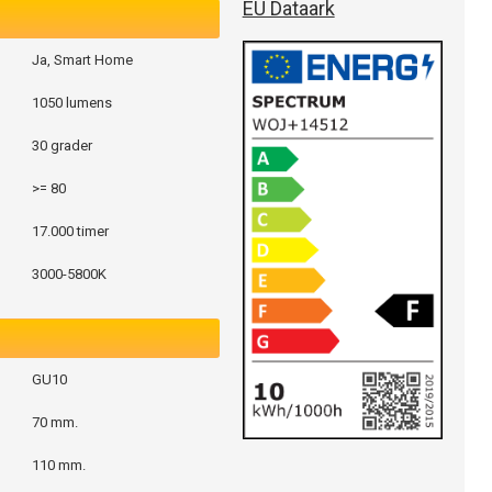
EU Dataark
Ja, Smart Home
1050 lumens
30 grader
>= 80
17.000 timer
3000-5800K
GU10
70 mm.
110 mm.