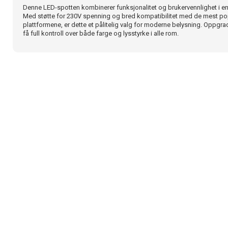
Denne LED-spotten kombinerer funksjonalitet og brukervennlighet i en 
Med støtte for 230V spenning og bred kompatibilitet med de mest p
plattformene, er dette et pålitelig valg for moderne belysning. Oppgrade
få full kontroll over både farge og lysstyrke i alle rom.