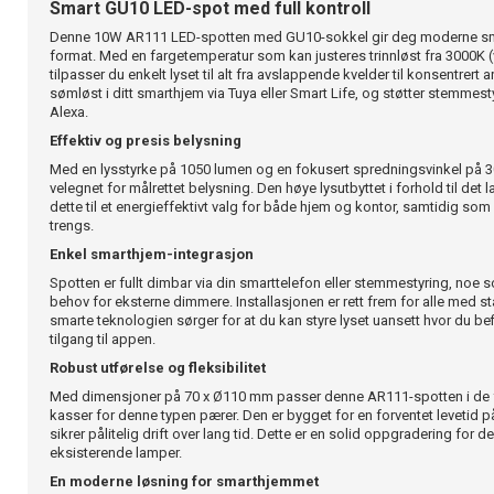
Smart GU10 LED-spot med full kontroll
Denne 10W AR111 LED-spotten med GU10-sokkel gir deg moderne smar
format. Med en fargetemperatur som kan justeres trinnløst fra 3000K (v
tilpasser du enkelt lyset til alt fra avslappende kvelder til konsentrert
sømløst i ditt smarthjem via Tuya eller Smart Life, og støtter stemm
Alexa.
Effektiv og presis belysning
Med en lysstyrke på 1050 lumen og en fokusert spredningsvinkel på 3
velegnet for målrettet belysning. Den høye lysutbyttet i forhold til det
dette til et energieffektivt valg for både hjem og kontor, samtidig som 
trengs.
Enkel smarthjem-integrasjon
Spotten er fullt dimbar via din smarttelefon eller stemmestyring, noe so
behov for eksterne dimmere. Installasjonen er rett frem for alle med 
smarte teknologien sørger for at du kan styre lyset uansett hvor du be
tilgang til appen.
Robust utførelse og fleksibilitet
Med dimensjoner på 70 x Ø110 mm passer denne AR111-spotten i de f
kasser for denne typen pærer. Den er bygget for en forventet levetid 
sikrer pålitelig drift over lang tid. Dette er en solid oppgradering for 
eksisterende lamper.
En moderne løsning for smarthjemmet