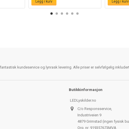
Legg i kurv
Legg i kurv
antastisk kundeservice og lynrask levering. Alle priser er selvfølgelig inklude
Butikkinformasjon
LEDLyskilder.no
C/o Responsservice,
Industriveien 9
4879 Grimstad (ingen fysisk bu
Org. nr: 919357673MVA