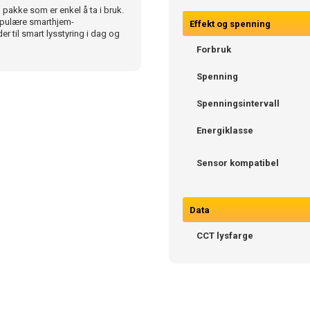
pakke som er enkel å ta i bruk.
opulære smarthjem-
Effekt og spenning
r til smart lysstyring i dag og
Forbruk
Spenning
Spenningsintervall
Energiklasse
Sensor kompatibel
Data
CCT lysfarge