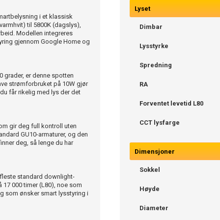
Lyset
tbelysning i et klassisk
armhvit) til 5800K (dagslys),
Dimbar
 arbeid. Modellen integreres
estyring gjennom Google Home og
Lysstyrke
Spredning
0 grader, er denne spotten
 lave strømforbruket på 10W gjør
RA
du får rikelig med lys der det
Forventet levetid L80
CCT lysfarge
m gir deg full kontroll uten
standard GU10-armaturer, og den
finner deg, så lenge du har
Dimensjoner
Sokkel
leste standard downlight-
på 17 000 timer (L80), noe som
Høyde
deg som ønsker smart lysstyring i
Diameter