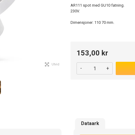
AR111 spot med GU10 fatning.
230V.
Dimensjoner: 110 70 mm.
153,00 kr
Utvid
-
+
Dataark