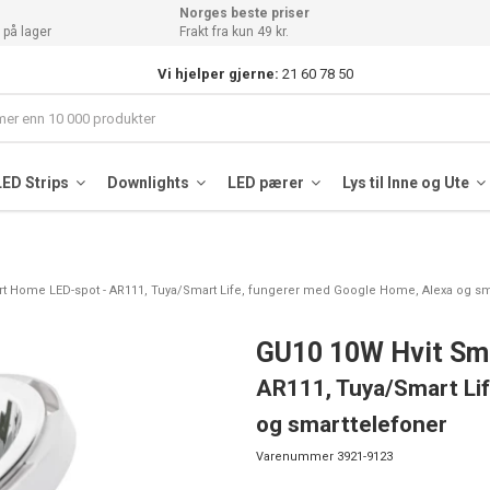
Norges beste priser
 på lager
Frakt fra kun 49 kr.
Vi hjelper gjerne:
21 60 78 50
LED Strips
Downlights
LED pærer
Lys til Inne og Ute
t Home LED-spot - AR111, Tuya/Smart Life, fungerer med Google Home, Alexa og sm
GU10 10W Hvit Sm
AR111, Tuya/Smart Li
og smarttelefoner
Varenummer
3921-9123