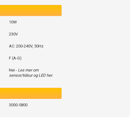
10W
230V
AC: 200-240V, 50Hz
F (A-G)
Nei -
Les mer om
sensor/tidsur og LED her.
3000-5800