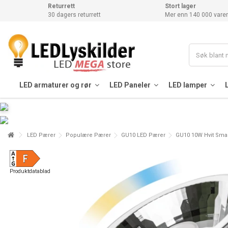
Returrett
Stort lager
30 dagers returrett
Mer enn 140 000 varer
LED armaturer og rør
LED Paneler
LED lamper
LED Pærer
Populære Pærer
GU10 LED Pærer
GU10 10W Hvit Smar
Produktdatablad