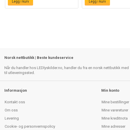
Legg i kurv
Legg i kurv
Norsk nettbutikk | Beste kundeservice
Når du handler hos LEDlyskilder.no, handler du fra en norsk nettbutikk med f
til utleveringssted.
Informasjon
Min konto
Kontakt oss
Mine bestillinger
Om oss
Mine varereturer
Levering
Mine kreditnota
Cookie- og personvernspolicy
Mine adresser