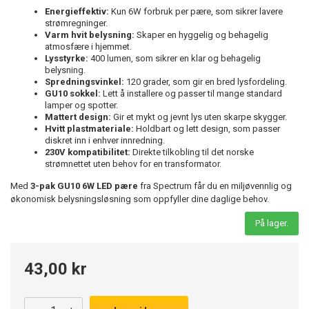
Energieffektiv:
Kun 6W forbruk per pære, som sikrer lavere
strømregninger.
Varm hvit belysning:
Skaper en hyggelig og behagelig
atmosfære i hjemmet.
Lysstyrke:
400 lumen, som sikrer en klar og behagelig
belysning.
Spredningsvinkel:
120 grader, som gir en bred lysfordeling.
GU10 sokkel:
Lett å installere og passer til mange standard
lamper og spotter.
Mattert design:
Gir et mykt og jevnt lys uten skarpe skygger.
Hvitt plastmateriale:
Holdbart og lett design, som passer
diskret inn i enhver innredning.
230V kompatibilitet:
Direkte tilkobling til det norske
strømnettet uten behov for en transformator.
Med
3-pak GU10 6W LED pære
fra Spectrum får du en miljøvennlig og
økonomisk belysningsløsning som oppfyller dine daglige behov.
På lager.
43,00 kr