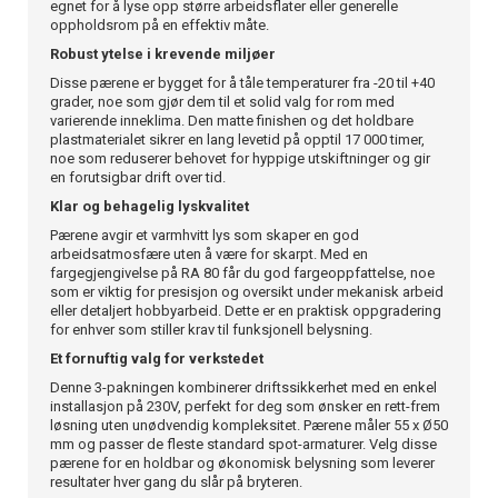
egnet for å lyse opp større arbeidsflater eller generelle
oppholdsrom på en effektiv måte.
Robust ytelse i krevende miljøer
Disse pærene er bygget for å tåle temperaturer fra -20 til +40
grader, noe som gjør dem til et solid valg for rom med
varierende inneklima. Den matte finishen og det holdbare
plastmaterialet sikrer en lang levetid på opptil 17 000 timer,
noe som reduserer behovet for hyppige utskiftninger og gir
en forutsigbar drift over tid.
Klar og behagelig lyskvalitet
Pærene avgir et varmhvitt lys som skaper en god
arbeidsatmosfære uten å være for skarpt. Med en
fargegjengivelse på RA 80 får du god fargeoppfattelse, noe
som er viktig for presisjon og oversikt under mekanisk arbeid
eller detaljert hobbyarbeid. Dette er en praktisk oppgradering
for enhver som stiller krav til funksjonell belysning.
Et fornuftig valg for verkstedet
Denne 3-pakningen kombinerer driftssikkerhet med en enkel
installasjon på 230V, perfekt for deg som ønsker en rett-frem
løsning uten unødvendig kompleksitet. Pærene måler 55 x Ø50
mm og passer de fleste standard spot-armaturer. Velg disse
pærene for en holdbar og økonomisk belysning som leverer
resultater hver gang du slår på bryteren.