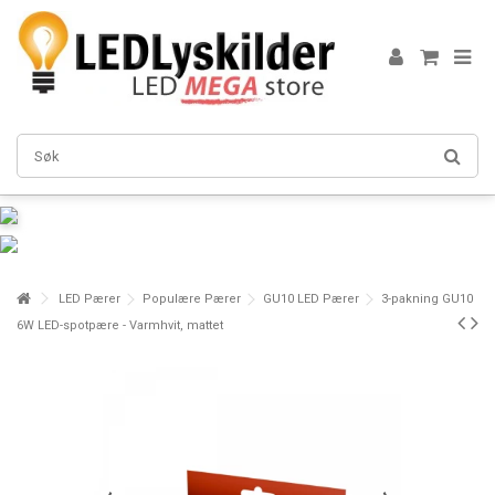
LED Pærer
Populære Pærer
GU10 LED Pærer
3-pakning GU10
6W LED-spotpære - Varmhvit, mattet