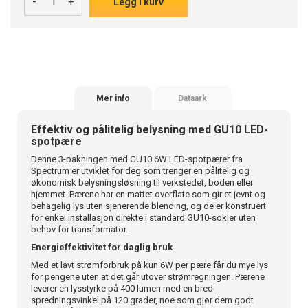
-
+
Legg i kurv
Mer info
Dataark
Effektiv og pålitelig belysning med GU10 LED-
spotpære
Denne 3-pakningen med GU10 6W LED-spotpærer fra
Spectrum er utviklet for deg som trenger en pålitelig og
økonomisk belysningsløsning til verkstedet, boden eller
hjemmet. Pærene har en mattet overflate som gir et jevnt og
behagelig lys uten sjenerende blending, og de er konstruert
for enkel installasjon direkte i standard GU10-sokler uten
behov for transformator.
Energieffektivitet for daglig bruk
Med et lavt strømforbruk på kun 6W per pære får du mye lys
for pengene uten at det går utover strømregningen. Pærene
leverer en lysstyrke på 400 lumen med en bred
spredningsvinkel på 120 grader, noe som gjør dem godt