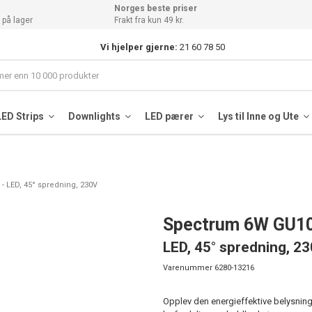
Norges beste priser
 på lager
Frakt fra kun 49 kr.
Vi hjelper gjerne:
21 60 78 50
LED Strips
Downlights
LED pærer
Lys til Inne og Ute
 LED, 45° spredning, 230V
Spectrum 6W GU1
LED, 45° spredning, 2
Varenummer
6280-13216
Opplev den energieffektive belysni