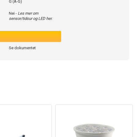
G (A-G)
Nei -
Les mer om
sensor/tidsur og LED her.
Se dokumentet