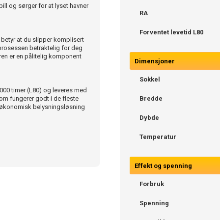
l og sørger for at lyset havner
RA
Forventet levetid L80
betyr at du slipper komplisert
sprosessen betraktelig for deg
en er en pålitelig komponent
Dimensjoner
Sokkel
 000 timer (L80) og leveres med
som fungerer godt i de fleste
Bredde
 økonomisk belysningsløsning
Dybde
Temperatur
Effekt og spenning
Forbruk
Spenning