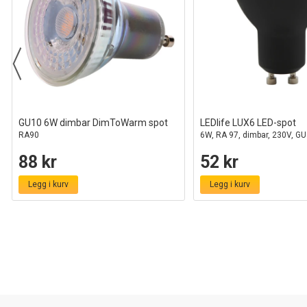
GU10 6W dimbar DimToWarm spot
LEDlife LUX6 LED-spot
RA90
6W, RA 97, dimbar, 230V, G
88 kr
52 kr
Legg i kurv
Legg i kurv