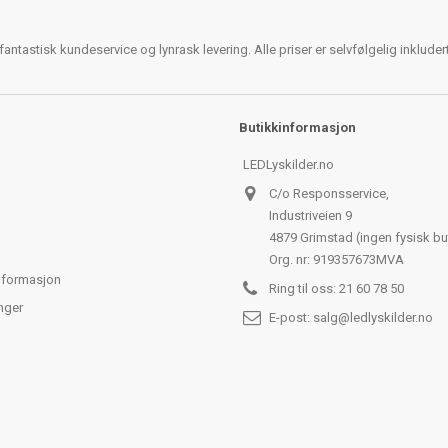
antastisk kundeservice og lynrask levering. Alle priser er selvfølgelig inklude
Butikkinformasjon
LEDLyskilder.no
C/o Responsservice,
Industriveien 9
4879 Grimstad (ingen fysisk bu
Org. nr: 919357673MVA
nformasjon
Ring til oss:
21 60 78 50
nger
E-post:
salg@ledlyskilder.no