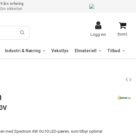
9 års erfaring
Din sikkerhet
(tom)
Logg inn
Industri & Næring
Vekstlys
Elmateriell
Tilbud
0
30V
ngen med Spectrum 6W GU10 LED-pæren, som tilbyr optimal