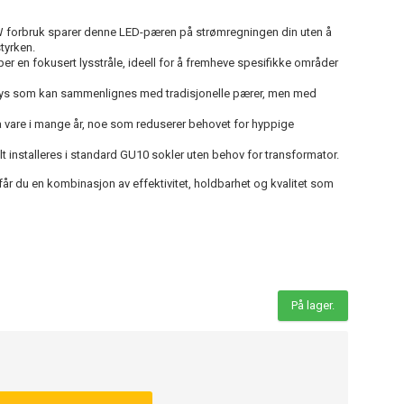
forbruk sparer denne LED-pæren på strømregningen din uten å
tyrken.
er en fokusert lysstråle, ideell for å fremheve spesifikke områder
 lys som kan sammenlignes med tradisjonelle pærer, men med
 vare i mange år, noe som reduserer behovet for hyppige
t installeres i standard GU10 sokler uten behov for transformator.
du en kombinasjon av effektivitet, holdbarhet og kvalitet som
På lager.