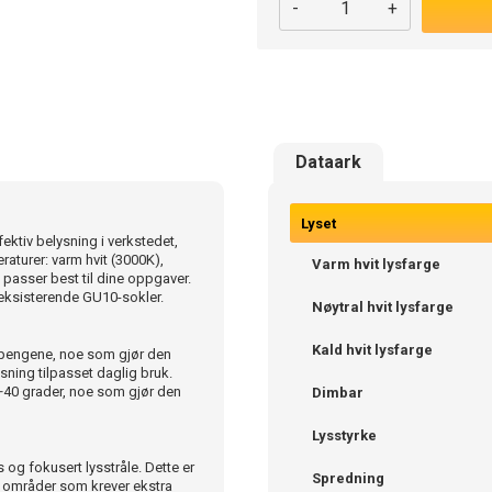
-
+
Dataark
Lyset
ktiv belysning i verkstedet,
raturer: varm hvit (3000K),
Varm hvit lysfarge
m passer best til dine oppgaver.
eksisterende GU10-sokler.
Nøytral hvit lysfarge
Kald hvit lysfarge
 pengene, noe som gjør den
ysning tilpasset daglig bruk.
l +40 grader, noe som gjør den
Dimbar
Lysstyrke
og fokusert lysstråle. Dette er
Spredning
er områder som krever ekstra