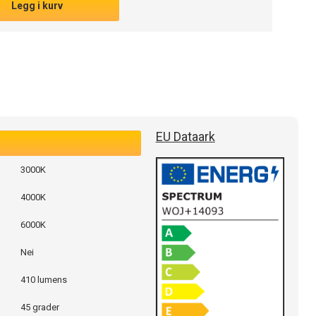
Legg i kurv
EU Dataark
3000K
4000K
6000K
Nei
410 lumens
45 grader