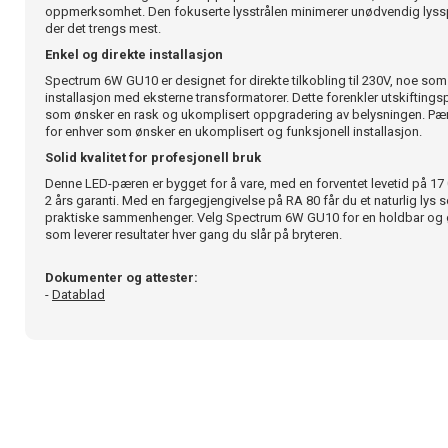
oppmerksomhet. Den fokuserte lysstrålen minimerer unødvendig lysspil
der det trengs mest.
Enkel og direkte installasjon
Spectrum 6W GU10 er designet for direkte tilkobling til 230V, noe som 
installasjon med eksterne transformatorer. Dette forenkler utskifting
som ønsker en rask og ukomplisert oppgradering av belysningen. Pær
for enhver som ønsker en ukomplisert og funksjonell installasjon.
Solid kvalitet for profesjonell bruk
Denne LED-pæren er bygget for å vare, med en forventet levetid på 17
2 års garanti. Med en fargegjengivelse på RA 80 får du et naturlig lys 
praktiske sammenhenger. Velg Spectrum 6W GU10 for en holdbar og
som leverer resultater hver gang du slår på bryteren.
Dokumenter og attester:
-
Datablad