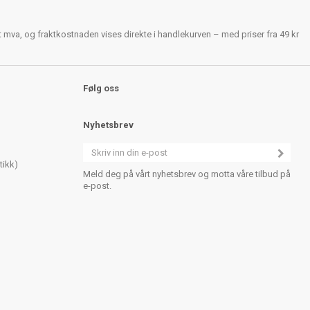
rt mva, og fraktkostnaden vises direkte i handlekurven – med priser fra 49 kr
Følg oss
Nyhetsbrev
tikk)
Meld deg på vårt nyhetsbrev og motta våre tilbud på
e-post.