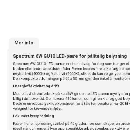
Mer info
Spectrum 6W GU10 LED-pære for pålitelig belysning
Spectrum 6W GU10 LED-pæren er et solid valg for deg som trenger effe
boden eller andre arbeidsområder. Pæren leveres i tre ulike fargetempe
nøytral hvit (4000K) og kald hvit (6000K), slik at du kan velge lyset so
Den kompakte utformingen på 56 x 50 mm gjør den enkel å montere i 
Energieffektivitet og drift
Med et lavt strømforbruk på kun 6W gir denne LED-pæren mye lys for
billig i drift over tid. Den leverer 410 lumen, som gir en klar og god bel
Dette er en robust lyskilde konstruert for å tåle temperaturer fra -20 ti
velegnet for krevende miljøer.
Fokusert lysspredning
Pæren har en spredningsvinkel på 45 grader, noe som skaper en presis 
ideelt når du trenger å lyse opp spesifikke arbeidsbenker, verktøy ell