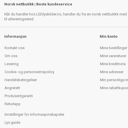
Norsk nettbutikk | Beste kundeservice
Når du handler hos LEDlyskilder.no, handler du fra en norsk nettbutikk med f
til utleveringssted.
Informasjon
Min konto
Kontakt oss
Mine bestillinger
Om oss
Mine varereturer
Levering
Mine kreditnota
Cookie- og personvernspolicy
Mine adresser
Handelsbetingelser
Min personlige i
Angrerett
Mine rabattkupo
Produsentgaranti
Returlapp
Innstillinger for informasjonskapsler
Lys guide