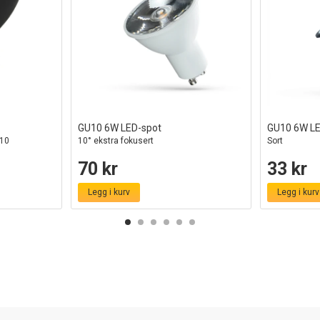
GU10 6W LED-spot
GU10 6W LE
U10
10° ekstra fokusert
Sort
70 kr
33 kr
Legg i kurv
Legg i kurv