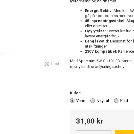
lysfordeling og holdbarhet.
Energieffektiv:
Med kun 6W 
gå på kompromiss med lyss
45° spredningsvinkel:
Skap
eller objekter.
Høy ytelse:
Leverer kraftig
lavere energiforbruk.
Lang levetid:
Designet for å
utskiftninger.
230V kompatibel:
Kan enkel
Med Spectrum 6W GU10 LED-pæren får 
Utvid
oppfyller dine belysningsbehov.
Kulør:
Varm
Nøytral
Kald
31,00 kr