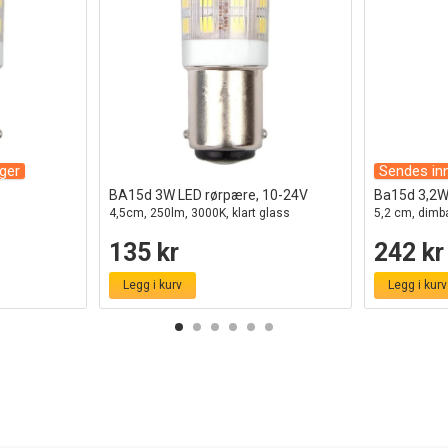
ger
Sendes in
BA15d 3W LED rørpære, 10-24V
Ba15d 3,2W
4,5cm, 250lm, 3000K, klart glass
5,2 cm, dimba
135 kr
242 kr
Legg i kurv
Legg i kurv