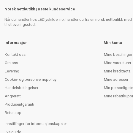
Norsk nettbutikk | Beste kundeservice
Når du handler hos LEDlyskilder.no, handler du fra en norsk nettbutikk med f
til utleveringssted.
Informasjon
Min konto
Kontakt oss
Mine bestillinger
Om oss
Mine varereturer
Levering
Mine kreditnota
Cookie- og personvernspolicy
Mine adresser
Handelsbetingelser
Min personlige i
Angrerett
Mine rabattkupo
Produsentgaranti
Returlapp
Innstillinger for informasjonskapsler
Lys guide