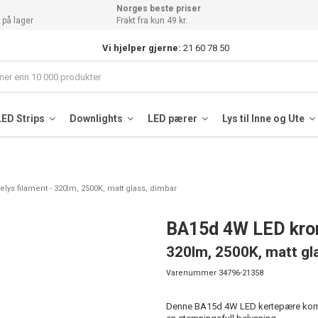
Norges beste priser
 på lager
Frakt fra kun 49 kr.
Vi hjelper gjerne:
21 60 78 50
LED Strips
Downlights
LED pærer
Lys til Inne og Ute
lys filament - 320lm, 2500K, matt glass, dimbar
BA15d 4W LED kron
320lm, 2500K, matt gl
Varenummer
34796-21358
Denne BA15d 4W LED kertepære kombi