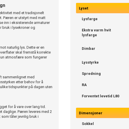
ign
Lyset
ivitet med et tradisjonelt
t. Pæren er utstyrt med matt
Lysfarge
se inn i eksisterende armaturer
bruk i lysekroner og
Ekstra varm hvit
lysfarge
ot naturlig lys. Dette er en
Dimbar
overflater skal fremstå korrekte
 lun atmosfære som fungerer
Lysstyrke
Spredning
rift sammenlignet med
 lysstyrken etter behov for å
RA
il ulike tidspunkter på dagen uten
Forventet levetid L80
get for å vare over lang tid.
det daglige. Pæren leveres med 2
Dimensjoner
 som tåler jevnlig bruk i
Sokkel