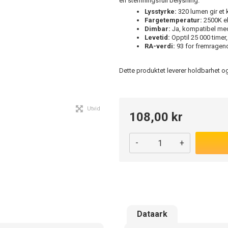
en stemningsfull belysning.
Lysstyrke:
320 lumen gir et k
Fargetemperatur:
2500K ek
Dimbar:
Ja, kompatibel med 
Levetid:
Opptil 25 000 timer,
RA-verdi:
93 for fremragend
Dette produktet leverer holdbarhet og
Utvid
108,00 kr
-
+
Dataark