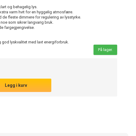
lart og behagelig lys.
stra varm hvit for en hyggelig atmosfære.
de fleste dimmere for regulering av lysstyrke.
 noe som sikrer langvarig bruk.
e fargegjengivelse.
 god lyskvalitet med lavt energiforbruk.
På lager.
Legg i kurv