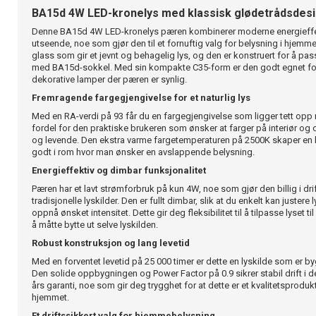
BA15d 4W LED-kronelys med klassisk glødetrådsdes
Denne BA15d 4W LED-kronelys pæren kombinerer moderne energieffekt
utseende, noe som gjør den til et fornuftig valg for belysning i hjemme
glass som gir et jevnt og behagelig lys, og den er konstruert for å pas
med BA15d-sokkel. Med sin kompakte C35-form er den godt egnet for 
dekorative lamper der pæren er synlig.
Fremragende fargegjengivelse for et naturlig lys
Med en RA-verdi på 93 får du en fargegjengivelse som ligger tett opp m
fordel for den praktiske brukeren som ønsker at farger på interiør og 
og levende. Den ekstra varme fargetemperaturen på 2500K skaper en
godt i rom hvor man ønsker en avslappende belysning.
Energieffektiv og dimbar funksjonalitet
Pæren har et lavt strømforbruk på kun 4W, noe som gjør den billig i d
tradisjonelle lyskilder. Den er fullt dimbar, slik at du enkelt kan justere
oppnå ønsket intensitet. Dette gir deg fleksibilitet til å tilpasse lyset t
å måtte bytte ut selve lyskilden.
Robust konstruksjon og lang levetid
Med en forventet levetid på 25 000 timer er dette en lyskilde som er byg
Den solide oppbygningen og Power Factor på 0.9 sikrer stabil drift i 
års garanti, noe som gir deg trygghet for at dette er et kvalitetsprodukt
hjemmet.
Et driftssikkert valg for hjemmebelysning