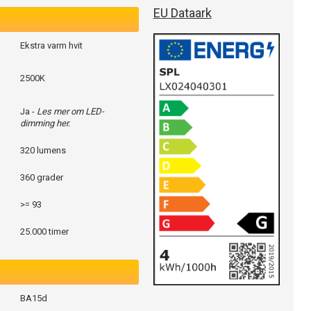
EU Dataark
Ekstra varm hvit
2500K
Ja -
Les mer om LED-
dimming her.
320 lumens
360 grader
>= 93
25.000 timer
BA15d