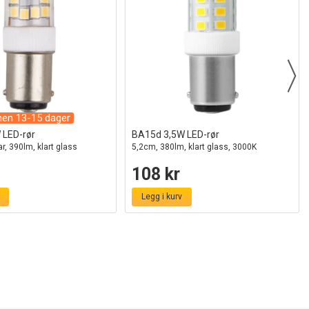
nen 13-15 dager
 LED-rør
BA15d 3,5W LED-rør
r, 390lm, klart glass
5,2cm, 380lm, klart glass, 3000K
108 kr
Legg i kurv