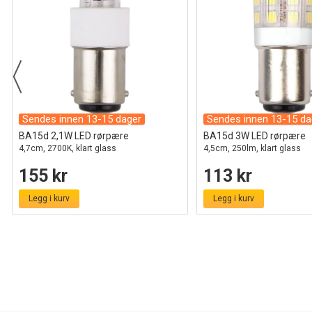
Sendes innen 13-15 dager
Sendes innen 13-15 da
BA15d 2,1W LED rørpære
BA15d 3W LED rørpære
4,7cm, 2700K, klart glass
4,5cm, 250lm, klart glass
155 kr
113 kr
Legg i kurv
Legg i kurv