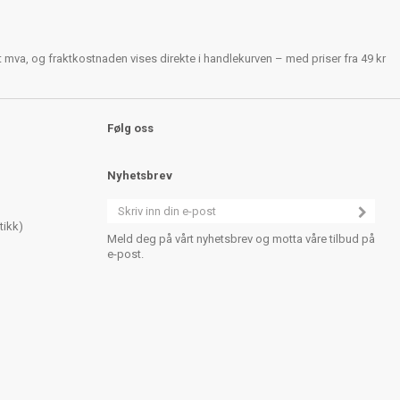
rt mva, og fraktkostnaden vises direkte i handlekurven – med priser fra 49 kr
Følg oss
Nyhetsbrev
tikk)
Meld deg på vårt nyhetsbrev og motta våre tilbud på
e-post.