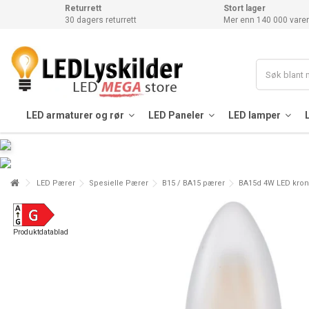
Returrett
Stort lager
30 dagers returrett
Mer enn 140 000 varer
LED armaturer og rør
LED Paneler
LED lamper
LED Pærer
Spesielle Pærer
B15 / BA15 pærer
BA15d 4W LED krone
Produktdatablad