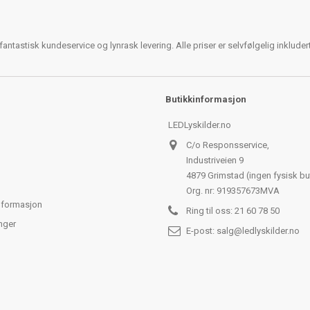
antastisk kundeservice og lynrask levering. Alle priser er selvfølgelig inklude
Butikkinformasjon
LEDLyskilder.no
C/o Responsservice,
Industriveien 9
4879 Grimstad (ingen fysisk bu
Org. nr: 919357673MVA
nformasjon
Ring til oss:
21 60 78 50
nger
E-post:
salg@ledlyskilder.no