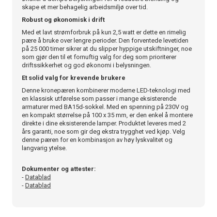
skape et mer behagelig arbeidsmiljø over tid.
Robust og økonomisk i drift
Med et lavt strømforbruk på kun 2,5 watt er dette en rimelig
pære å bruke over lengre perioder. Den forventede levetiden
på 25 000 timer sikrer at du slipper hyppige utskiftninger, noe
som gjør den til et fornuftig valg for deg som prioriterer
driftssikkerhet og god økonomi i belysningen.
Et solid valg for krevende brukere
Denne kronepæren kombinerer moderne LED-teknologi med
en klassisk utførelse som passer i mange eksisterende
armaturer med BA15d-sokkel. Med en spenning på 230V og
en kompakt størrelse på 100 x 35 mm, er den enkel å montere
direkte i dine eksisterende lamper. Produktet leveres med 2
års garanti, noe som gir deg ekstra trygghet ved kjøp. Velg
denne pæren for en kombinasjon av høy lyskvalitet og
langvarig ytelse.
Dokumenter og attester:
-
Datablad
-
Datablad