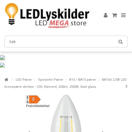
LED Pærer
Spesielle Pærer
B15 / BA15 pærer
BA15d 2,5W LED
kronepære dimbar - C35, filament, 250lm, 2500K, klart glass
Produktdatablad