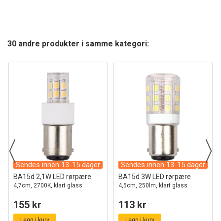
30 andre produkter i samme kategori:
Sendes innen 13-15 dager
Sendes innen 13-15 dager
BA15d 2,1W LED rørpære
BA15d 3W LED rørpære
4,7cm, 2700K, klart glass
4,5cm, 250lm, klart glass
155 kr
113 kr
Legg i kurv
Legg i kurv