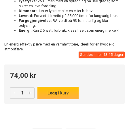
Lysstyrke:
250 lumen med en spredning på 360 grader, som
sikrer en jevn fordeling.
Dimmbar:
Juster lysintensiteten etter behov.
Levetid:
Forventet levetid på 25 000 timer for langvarig bruk.
Fargegjengivelse:
RA-verdi på 93 for naturlig og klar
belysning.
Energi:
Kun 2,5 watt forbruk, klassifisert som energimerke F.
En energieffektiv pære med en varmhvit tone, ideell for en hyggelig
atmosfære.
Sendes innen 13-15 dager
74,00 kr
-
+
Legg i kurv