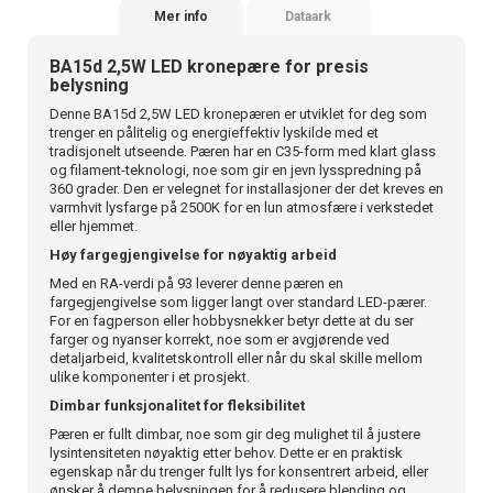
Mer info
Dataark
BA15d 2,5W LED kronepære for presis
belysning
Denne BA15d 2,5W LED kronepæren er utviklet for deg som
trenger en pålitelig og energieffektiv lyskilde med et
tradisjonelt utseende. Pæren har en C35-form med klart glass
og filament-teknologi, noe som gir en jevn lysspredning på
360 grader. Den er velegnet for installasjoner der det kreves en
varmhvit lysfarge på 2500K for en lun atmosfære i verkstedet
eller hjemmet.
Høy fargegjengivelse for nøyaktig arbeid
Med en RA-verdi på 93 leverer denne pæren en
fargegjengivelse som ligger langt over standard LED-pærer.
For en fagperson eller hobbysnekker betyr dette at du ser
farger og nyanser korrekt, noe som er avgjørende ved
detaljarbeid, kvalitetskontroll eller når du skal skille mellom
ulike komponenter i et prosjekt.
Dimbar funksjonalitet for fleksibilitet
Pæren er fullt dimbar, noe som gir deg mulighet til å justere
lysintensiteten nøyaktig etter behov. Dette er en praktisk
egenskap når du trenger fullt lys for konsentrert arbeid, eller
ønsker å dempe belysningen for å redusere blending og