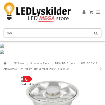
LED Pærer
Spesielle Pærer
B15 / BA15 pærer
8W LED Ba15d
AR56 pære, 12V - 480lm, 10°, dimbar, 2700K, grå finish
Produktdatablad