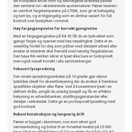
sin kompakte AR56-form og sølvfargede utførelse passer
den sømløst inn i eksisterende spotarmaturer. Pæren leveres i
en varmhvit fargetemperatur på 2700K, som gir et behagelig
og lunt lys, og er tilgjengelig som en dimbar variant for full
kontroll over lysstyrken i rommet.
Høy fargegjengivelse for korrekt gjengivelse
Med en fargegjengivelse på RA 92 får du en lyskvalitet som
gjengir farger og nyanser med høy nøyaktighet. Dette er en
vesentlig fordel for deg som jobber med detaljert arbeid eller
ønsker at interiøret skal fremstå med naturlig fargebalanse.
Den høye RA-verdien sikrer at lyset ikke bare er funksjonelt,
men også visuelt korrekt i alle sammenhenger.
Fokusert lysspredning
Den smale spredningsvinkelen på 10 grader gjør denne
lyskilden ideell for aksentbelysning der du ønsker å fremheve
spesifikke objekter eller flater. Ved å konsentrere lyset i en
definert stråle, unngår du unødig lysspill og får en effektiv
belysning av arbeidsbenken, utstillingsgjenstander eller
detaljer i verkstedet. Dette gir en profesjonell lyssetting med
god kontrast.
Robust konstruksjon og langvarig drift
Pæren er bygget i aluminium, noe som sikrer god
varmeavledning og bidrar til en forventet levetid på 25 000
timer. Med en effektfaktor på 0,9 og støtte for både 12V AC