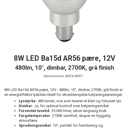
8W LED Ba15d AR56 pære, 12V
480lm, 10°, dimbar, 2700K, grå finish
Varenummer
34374-20971
8W LED Ba15d AR56 pære, 12V - 480lm, 10°, dimbar, 2700K, grå finish er
en energieffektiv lyskilde ideell for skreddersydde belysningsløsninger.
Lysstyrke:
480 lumen, noe som leverer et klart og fokusert lys.
Dimbar:
Ja, for optimal kontroll over belysningsnivået.
Forventet levetid:
25.000 timer, sikrer langvarig bruk.
Fargetemperatur:
2700K varmhvit, skaper en hyggelig
atmosfære.
Spredningsvinkel:
10°, perfekt for fremheving og