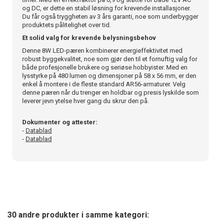
og DC, er dette en stabil løsning for krevende installasjoner.
Du får også tryggheten av 3 års garanti, noe som underbygger
produktets pålitelighet over tid.
Et solid valg for krevende belysningsbehov
Denne 8W LED-pæren kombinerer energieffektivitet med
robust byggekvalitet, noe som gjør den til et fornuftig valg for
både profesjonelle brukere og seriøse hobbyister. Med en
lysstyrke på 480 lumen og dimensjoner på 58 x 56 mm, er den
enkel å montere i de fleste standard AR56-armaturer. Velg
denne pæren når du trenger en holdbar og presis lyskilde som
leverer jevn ytelse hver gang du skrur den på.
Dokumenter og attester:
-
Datablad
-
Datablad
30 andre produkter i samme kategori: