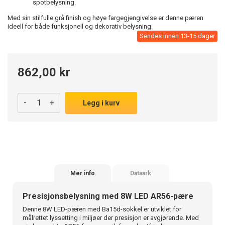
spotbelysning.
Med sin stilfulle grå finish og høye fargegjengivelse er denne pæren
ideell for både funksjonell og dekorativ belysning.
Sendes innen 13-15 dager
862,00 kr
-
+
Legg i kurv
Mer info
Dataark
Presisjonsbelysning med 8W LED AR56-pære
Denne 8W LED-pæren med Ba15d-sokkel er utviklet for
målrettet lyssetting i miljøer der presisjon er avgjørende. Med