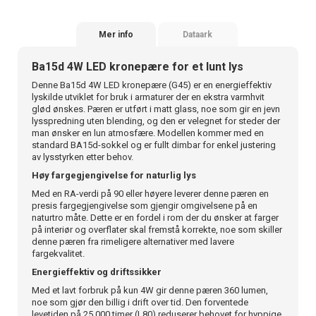
Mer info
Dataark
Ba15d 4W LED kronepære for et lunt lys
Denne Ba15d 4W LED kronepære (G45) er en energieffektiv
lyskilde utviklet for bruk i armaturer der en ekstra varmhvit
glød ønskes. Pæren er utført i matt glass, noe som gir en jevn
lysspredning uten blending, og den er velegnet for steder der
man ønsker en lun atmosfære. Modellen kommer med en
standard BA15d-sokkel og er fullt dimbar for enkel justering
av lysstyrken etter behov.
Høy fargegjengivelse for naturlig lys
Med en RA-verdi på 90 eller høyere leverer denne pæren en
presis fargegjengivelse som gjengir omgivelsene på en
naturtro måte. Dette er en fordel i rom der du ønsker at farger
på interiør og overflater skal fremstå korrekte, noe som skiller
denne pæren fra rimeligere alternativer med lavere
fargekvalitet.
Energieffektiv og driftssikker
Med et lavt forbruk på kun 4W gir denne pæren 360 lumen,
noe som gjør den billig i drift over tid. Den forventede
levetiden på 25 000 timer (L80) reduserer behovet for hyppige