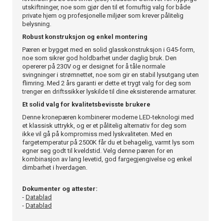
utskiftninger, noe som gjør den til et fornuftig valg for både
private hjem og profesjonelle miljøer som krever pålitelig
belysning.
Robust konstruksjon og enkel montering
Pæren er bygget med en solid glasskonstruksjon i G45-form,
noe som sikrer god holdbarhet under daglig bruk. Den
opererer på 230V og er designet for å tåle normale
svingninger i strømnettet, noe som gir en stabil lysutgang uten
flimring. Med 2 års garanti er dette et trygt valg for deg som
trenger en driftssikker lyskilde til dine eksisterende armaturer.
Et solid valg for kvalitetsbevisste brukere
Denne kronepæren kombinerer moderne LED-teknologi med
et klassisk uttrykk, og er et pålitelig alternativ for deg som
ikke vil gå på kompromiss med lyskvaliteten. Med en
fargetemperatur på 2500K får du et behagelig, varmt lys som
egner seg godt til kveldstid. Velg denne pæren for en
kombinasjon av lang levetid, god fargegjengivelse og enkel
dimbarhet i hverdagen.
Dokumenter og attester:
-
Datablad
-
Datablad