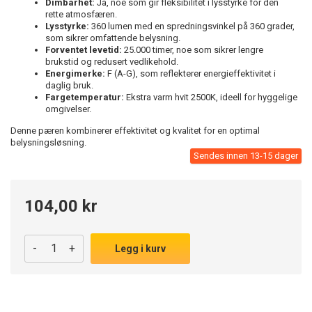
Dimbarhet:
Ja, noe som gir fleksibilitet i lysstyrke for den
rette atmosfæren.
Lysstyrke:
360 lumen med en spredningsvinkel på 360 grader,
som sikrer omfattende belysning.
Forventet levetid:
25.000 timer, noe som sikrer lengre
brukstid og redusert vedlikehold.
Energimerke:
F (A-G), som reflekterer energieffektivitet i
daglig bruk.
Fargetemperatur:
Ekstra varm hvit 2500K, ideell for hyggelige
omgivelser.
Denne pæren kombinerer effektivitet og kvalitet for en optimal
belysningsløsning.
Sendes innen 13-15 dager
104,00 kr
-
+
Legg i kurv