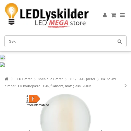
LED Pærer
Spesielle Pærer
B15 / BA15 pærer
Ba15d 4W
dimbar LED kronepære - G45, filament, matt glass, 2500K
Produktdatablad