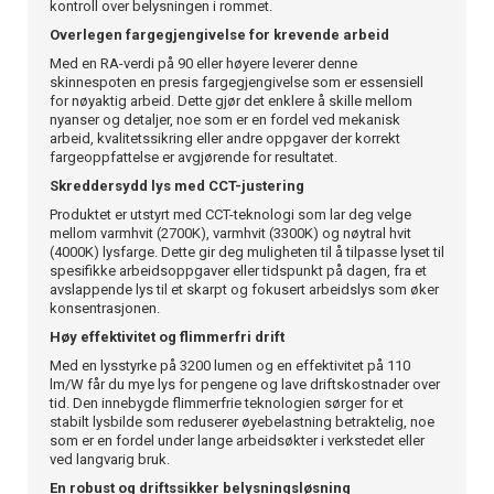
kontroll over belysningen i rommet.
Overlegen fargegjengivelse for krevende arbeid
Med en RA-verdi på 90 eller høyere leverer denne
skinnespoten en presis fargegjengivelse som er essensiell
for nøyaktig arbeid. Dette gjør det enklere å skille mellom
nyanser og detaljer, noe som er en fordel ved mekanisk
arbeid, kvalitetssikring eller andre oppgaver der korrekt
fargeoppfattelse er avgjørende for resultatet.
Skreddersydd lys med CCT-justering
Produktet er utstyrt med CCT-teknologi som lar deg velge
mellom varmhvit (2700K), varmhvit (3300K) og nøytral hvit
(4000K) lysfarge. Dette gir deg muligheten til å tilpasse lyset til
spesifikke arbeidsoppgaver eller tidspunkt på dagen, fra et
avslappende lys til et skarpt og fokusert arbeidslys som øker
konsentrasjonen.
Høy effektivitet og flimmerfri drift
Med en lysstyrke på 3200 lumen og en effektivitet på 110
lm/W får du mye lys for pengene og lave driftskostnader over
tid. Den innebygde flimmerfrie teknologien sørger for et
stabilt lysbilde som reduserer øyebelastning betraktelig, noe
som er en fordel under lange arbeidsøkter i verkstedet eller
ved langvarig bruk.
En robust og driftssikker belysningsløsning