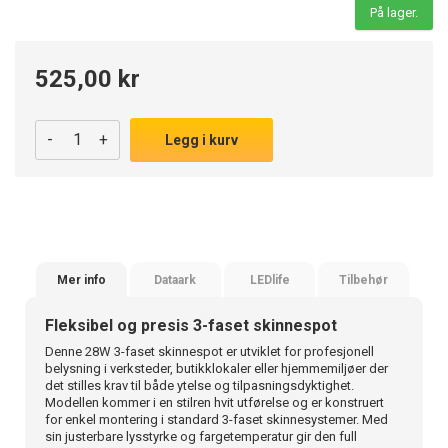
På lager.
525,00 kr
-
+
Legg i kurv
Mer info
Dataark
LEDlife
Tilbehør
Fleksibel og presis 3-faset skinnespot
Denne 28W 3-faset skinnespot er utviklet for profesjonell
belysning i verksteder, butikklokaler eller hjemmemiljøer der
det stilles krav til både ytelse og tilpasningsdyktighet.
Modellen kommer i en stilren hvit utførelse og er konstruert
for enkel montering i standard 3-faset skinnesystemer. Med
sin justerbare lysstyrke og fargetemperatur gir den full