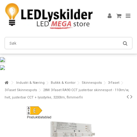
Industri & Næring
Butikk & Kontor
Skinnespots
3-Faset
3-Faset Skinnespots
28W 3-faset RA90 CCT justerbar skinnespot - 110lm/w,
hvit, justerbar CCT + lysstyrke, 3200lm, flimmerfri
Produktdatablad