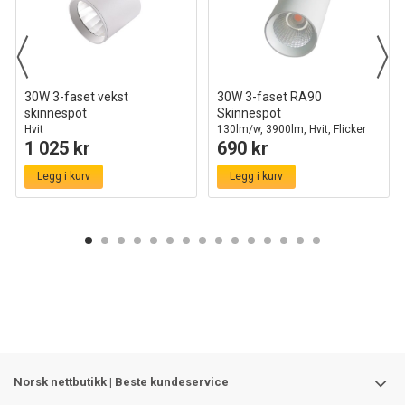
30W 3-faset vekst
30W 3-faset RA90
skinnespot
Skinnespot
Hvit
130lm/w, 3900lm, Hvit, Flicker
1 025 kr
690 kr
free
Legg i kurv
Legg i kurv
Norsk nettbutikk | Beste kundeservice