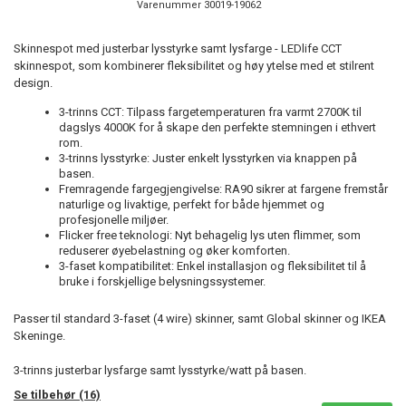
Varenummer
30019-19062
Skinnespot med justerbar lysstyrke samt lysfarge - LEDlife CCT
skinnespot, som kombinerer fleksibilitet og høy ytelse med et stilrent
design.
3-trinns CCT: Tilpass fargetemperaturen fra varmt 2700K til
dagslys 4000K for å skape den perfekte stemningen i ethvert
rom.
3-trinns lysstyrke: Juster enkelt lysstyrken via knappen på
basen.
Fremragende fargegjengivelse: RA90 sikrer at fargene fremstår
naturlige og livaktige, perfekt for både hjemmet og
profesjonelle miljøer.
Flicker free teknologi: Nyt behagelig lys uten flimmer, som
reduserer øyebelastning og øker komforten.
3-faset kompatibilitet: Enkel installasjon og fleksibilitet til å
bruke i forskjellige belysningssystemer.
Passer til standard 3-faset (4 wire) skinner, samt Global skinner og IKEA
Skeninge.
3-trinns justerbar lysfarge samt lysstyrke/watt på basen.
Se tilbehør (16)