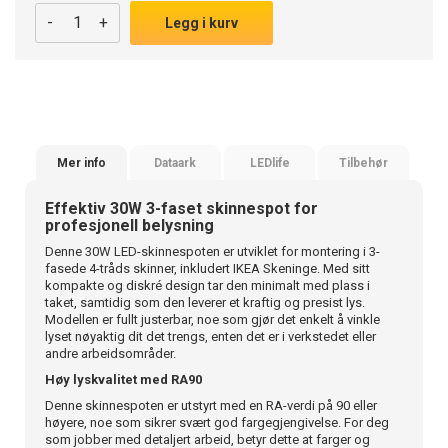
-
+
Legg i kurv
Mer info
Dataark
LEDlife
Tilbehør
Effektiv 30W 3-faset skinnespot for
profesjonell belysning
Denne 30W LED-skinnespoten er utviklet for montering i 3-
fasede 4-tråds skinner, inkludert IKEA Skeninge. Med sitt
kompakte og diskré design tar den minimalt med plass i
taket, samtidig som den leverer et kraftig og presist lys.
Modellen er fullt justerbar, noe som gjør det enkelt å vinkle
lyset nøyaktig dit det trengs, enten det er i verkstedet eller
andre arbeidsområder.
Høy lyskvalitet med RA90
Denne skinnespoten er utstyrt med en RA-verdi på 90 eller
høyere, noe som sikrer svært god fargegjengivelse. For deg
som jobber med detaljert arbeid, betyr dette at farger og