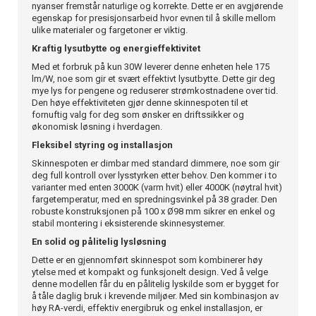
nyanser fremstår naturlige og korrekte. Dette er en avgjørende
egenskap for presisjonsarbeid hvor evnen til å skille mellom
ulike materialer og fargetoner er viktig.
Kraftig lysutbytte og energieffektivitet
Med et forbruk på kun 30W leverer denne enheten hele 175
lm/W, noe som gir et svært effektivt lysutbytte. Dette gir deg
mye lys for pengene og reduserer strømkostnadene over tid.
Den høye effektiviteten gjør denne skinnespoten til et
fornuftig valg for deg som ønsker en driftssikker og
økonomisk løsning i hverdagen.
Fleksibel styring og installasjon
Skinnespoten er dimbar med standard dimmere, noe som gir
deg full kontroll over lysstyrken etter behov. Den kommer i to
varianter med enten 3000K (varm hvit) eller 4000K (nøytral hvit)
fargetemperatur, med en spredningsvinkel på 38 grader. Den
robuste konstruksjonen på 100 x Ø98 mm sikrer en enkel og
stabil montering i eksisterende skinnesystemer.
En solid og pålitelig lysløsning
Dette er en gjennomført skinnespot som kombinerer høy
ytelse med et kompakt og funksjonelt design. Ved å velge
denne modellen får du en pålitelig lyskilde som er bygget for
å tåle daglig bruk i krevende miljøer. Med sin kombinasjon av
høy RA-verdi, effektiv energibruk og enkel installasjon, er