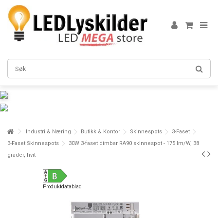
Industri & Næring
Butikk & Kontor
Skinnespots
3-Faset
3-Faset Skinnespots
30W 3-faset dimbar RA90 skinnespot - 175 lm/W, 38
grader, hvit
Produktdatablad