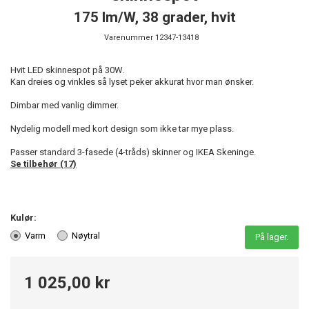
175 lm/W, 38 grader, hvit
Varenummer
12347-13418
Hvit LED skinnespot på 30W.
Kan dreies og vinkles så lyset peker akkurat hvor man ønsker.
Dimbar med vanlig dimmer.
Nydelig modell med kort design som ikke tar mye plass.
Passer standard 3-fasede (4-tråds) skinner og IKEA Skeninge.
Se tilbehør (17)
Kulør:
Varm
Nøytral
På lager.
1 025,00 kr