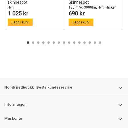
skinnespot
Skinnespot
Hvit
130lm/w, 3900lm, Hvit, Flicker
1 025 kr
690 kr
free
Legg i kurv
Legg i kurv
Norsk nettbutikk | Beste kundeservice
Informasjon
Min konto