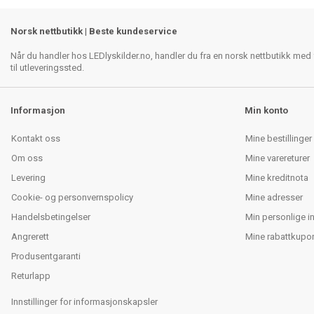
Norsk nettbutikk | Beste kundeservice
Når du handler hos LEDlyskilder.no, handler du fra en norsk nettbutikk med f
til utleveringssted.
Informasjon
Min konto
Kontakt oss
Mine bestillinger
Om oss
Mine varereturer
Levering
Mine kreditnota
Cookie- og personvernspolicy
Mine adresser
Handelsbetingelser
Min personlige i
Angrerett
Mine rabattkupo
Produsentgaranti
Returlapp
Innstillinger for informasjonskapsler