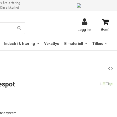
9 års erfaring
Din sikkerhet
(tom)
Logg inn
Industri & Næring
Vekstlys
Elmateriell
Tilbud
espot
kinnesystem.