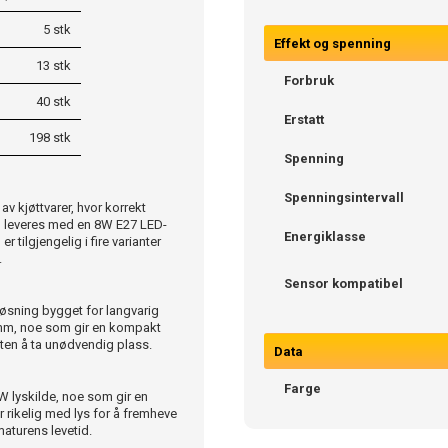
5 stk
Effekt og spenning
13 stk
Forbruk
40 stk
Erstatt
198 stk
Spenning
Spenningsintervall
v kjøttvarer, hvor korrekt
n leveres med en 8W E27 LED-
Energiklasse
 tilgjengelig i fire varianter
.
Sensor kompatibel
 løsning bygget for langvarig
0 mm, noe som gir en kompakt
uten å ta unødvendig plass.
Data
Farge
W lyskilde, noe som gir en
r rikelig med lys for å fremheve
aturens levetid.