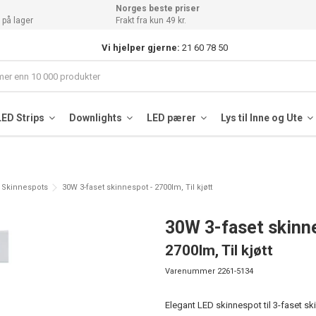
Norges beste priser
 på lager
Frakt fra kun 49 kr.
Vi hjelper gjerne:
21 60 78 50
LED Strips
Downlights
LED pærer
Lys til Inne og Ute
t Skinnespots
30W 3-faset skinnespot - 2700lm, Til kjøtt
30W 3-faset skinn
2700lm, Til kjøtt
Varenummer
2261-5134
Elegant LED skinnespot til 3-faset s