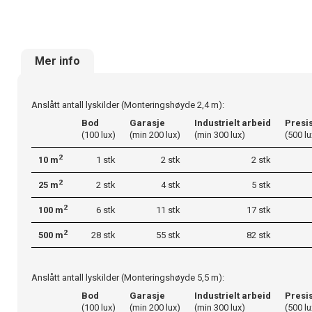
Mer info
Anslått antall lyskilder (Monteringshøyde 2,4 m):
Bod
Garasje
Industrielt arbeid
Presi
(100 lux)
(min 200 lux)
(min 300 lux)
(500 lu
2
10 m
1 stk
2 stk
2 stk
2
25 m
2 stk
4 stk
5 stk
2
100 m
6 stk
11 stk
17 stk
2
500 m
28 stk
55 stk
82 stk
Anslått antall lyskilder (Monteringshøyde 5,5 m):
Bod
Garasje
Industrielt arbeid
Presi
(100 lux)
(min 200 lux)
(min 300 lux)
(500 lu