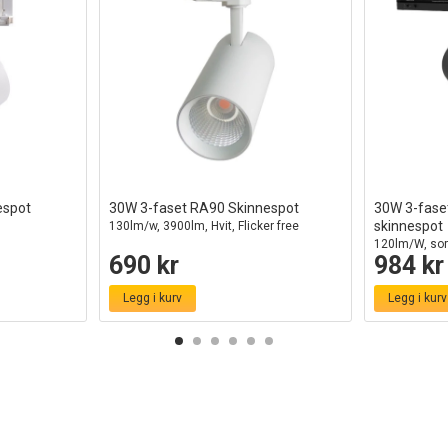
espot
30W 3-faset RA90 Skinnespot
30W 3-fase
skinnespot
130lm/w, 3900lm, Hvit, Flicker free
120lm/W, sort
690 kr
984 kr
3900lm, flimm
Legg i kurv
Legg i kurv