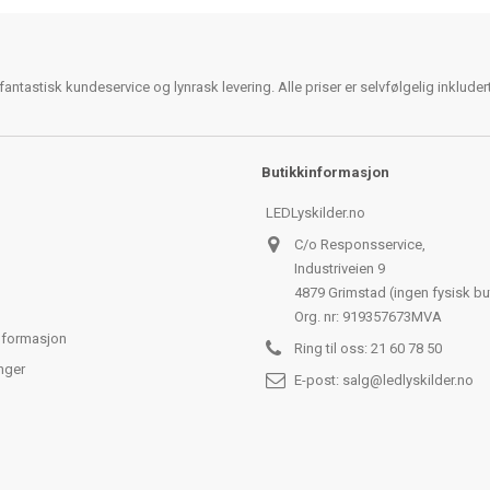
antastisk kundeservice og lynrask levering. Alle priser er selvfølgelig inklude
Butikkinformasjon
LEDLyskilder.no
C/o Responsservice,
Industriveien 9
4879 Grimstad (ingen fysisk bu
Org. nr: 919357673MVA
nformasjon
Ring til oss:
21 60 78 50
nger
E-post:
salg@ledlyskilder.no