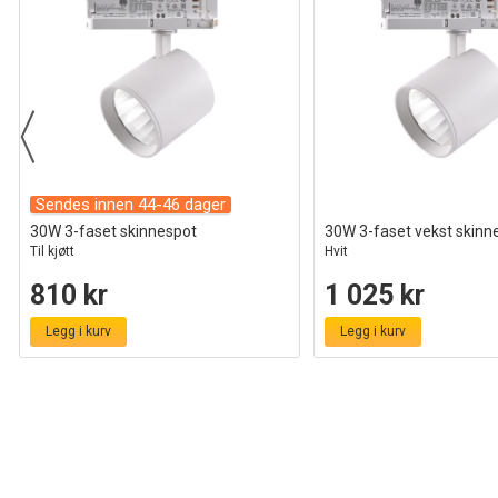
Sendes innen 44-46 dager
30W 3-faset skinnespot
30W 3-faset vekst skinn
Til kjøtt
Hvit
810 kr
1 025 kr
Legg i kurv
Legg i kurv