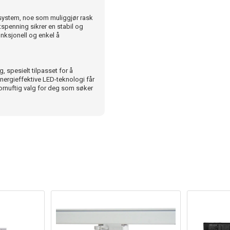
esystem, noe som muliggjør rask
ttspenning sikrer en stabil og
unksjonell og enkel å
 spesielt tilpasset for å
nergieffektive LED-teknologi får
 fornuftig valg for deg som søker