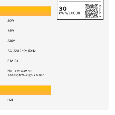
30W
65W
230V
AC: 220-240v, 50Hz
F (A-G)
Nei -
Les mer om
sensor/tidsur og LED her.
Hvit