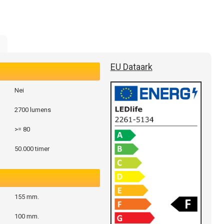
EU Dataark
Nei
2700 lumens
>= 80
50.000 timer
155 mm.
100 mm.