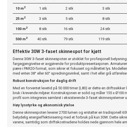
2
10 m
1 stk
2 stk
3 stk
2
25 m
3 stk
5 stk
8 stk
2
100 m
8 stk
16 stk
24 stk
2
500 m
40 stk
79 stk
119 stk
Effektiv 30W 3-faset skinnespot for kjøtt
Denne 30W 3-faset skinnespoten er utviklet for profesjonell belysning a
fargegjengivelse er avgjørende for produktpresentasjonen. Armature
pære i PAR20-format, som sikrer et fokusert og målrettet lys. Modellen er
med enten 38° eller 60° spredningsvinkel, samt i hvit eller grå utførelse
Robust konstruksjon for daglig drift
Med en forventet levetid på 50 000 timer (L80) er dette en driftssikker
bruk i krevende miljøer. Konstruksjonen er solid og måler 155 x Ø10
profil som integreres sømløst i eksisterende 3-faset skinnesystemer 
Høy lysstyrke og økonomisk ytelse
Denne skinnespoten leverer 2700 lumen og erstatter en tradisjonell 65
betydelig energieffektivisering med et forbruk på kun 30W. Dette sikre
varene, samtidig som driftskostnadene holdes nede gjennom hele arm