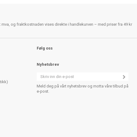
rt mva, og fraktkostnaden vises direkte i handlekurven – med priser fra 49 kr
Følg oss
Nyhetsbrev
tikk)
Meld deg på vårt nyhetsbrev og motta våre tilbud på
e-post.