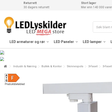
Returrett
Stort lager
30 dagers returrett
Mer enn 140 000 varer
LED armaturer og rør
LED Paneler
LED lamper
Industri & Næring
Butikk & Kontor
Skinnespots
3-Faset
3-Fase
Produktdatablad