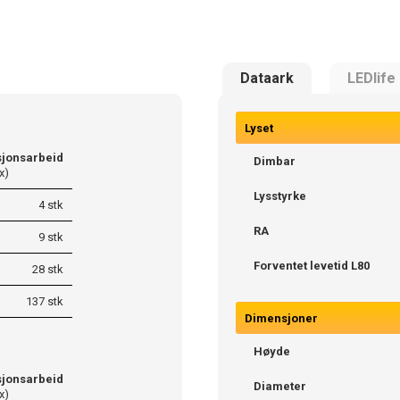
Dataark
LEDlife
Lyset
sjonsarbeid
Dimbar
x)
Lysstyrke
4 stk
RA
9 stk
Forventet levetid L80
28 stk
137 stk
Dimensjoner
Høyde
sjonsarbeid
Diameter
x)