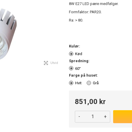
8W E27 LED pære medfølger.
Formfaktor: PAR20.
Ra: > 80.
Kulør:
Kød
Spredning:
Utvid
60°
Farge på huset:
Hvit
Grå
851,00 kr
-
+