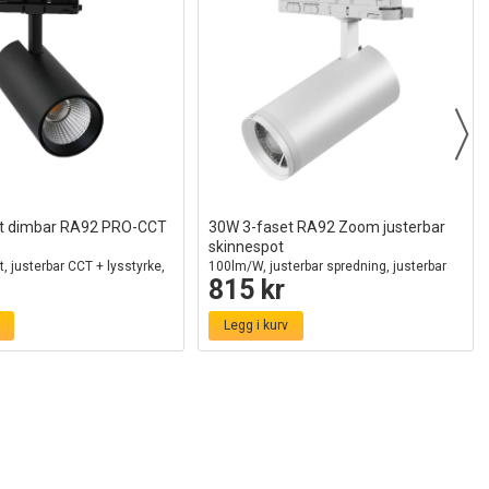
t dimbar RA92 PRO-CCT
30W 3-faset RA92 Zoom justerbar
skinnespot
, justerbar CCT + lysstyrke,
100lm/W, justerbar spredning, justerbar
815 kr
erfri
CCT, hvit, justerbar lysstyrke
Legg i kurv