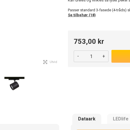
Kan dreies og vinkles så lyset peker
Passer standard 3-fasede (4-tråds) s
Se tilbehør (18)
753,00 kr
-
+
Utvid
Dataark
LEDlife