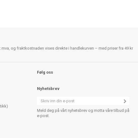
rt mva, og fraktkostnaden vises direkte i handlekurven – med priser fra 49 kr
Følg oss
Nyhetsbrev
tikk)
Meld deg på vårt nyhetsbrev og motta våre tilbud på
e-post.