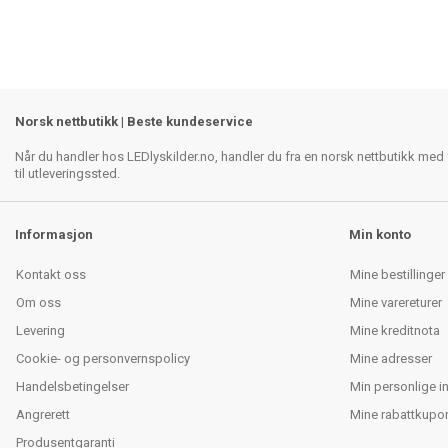
Norsk nettbutikk | Beste kundeservice
Når du handler hos LEDlyskilder.no, handler du fra en norsk nettbutikk med f
til utleveringssted.
Informasjon
Min konto
Kontakt oss
Mine bestillinger
Om oss
Mine varereturer
Levering
Mine kreditnota
Cookie- og personvernspolicy
Mine adresser
Handelsbetingelser
Min personlige i
Angrerett
Mine rabattkupo
Produsentgaranti