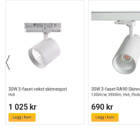
30W 3-faset vekst skinnespot
30W 3-faset RA90 Skinn
Hvit
130lm/w, 3900lm, Hvit, Flick
1 025 kr
690 kr
Legg i kurv
Legg i kurv