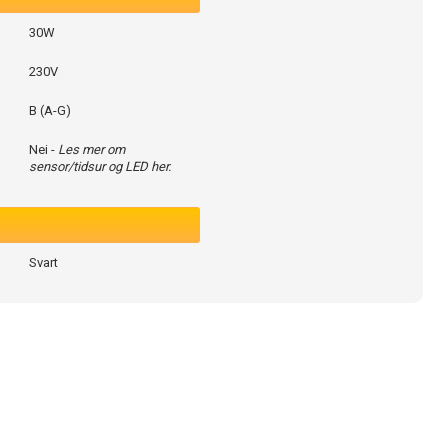
30W
230V
B (A-G)
Nei -
Les mer om
sensor/tidsur og LED her.
Svart