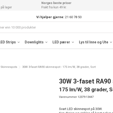
Norges beste priser
 på lager
Frakt fra kun 49 kr.
Vi hjelper gjerne:
21 60 78 50
LED Strips
Downlights
LED pærer
Lys til Inne og Ute
t Skinnespots
30W 3-faset RA90 skinnespot - 175 lm/W, 38 grader, Sort
30W 3-faset RA90 
175 lm/W, 38 grader, S
Varenummer
12379-13447
Svart LED skinnespot på 30W.