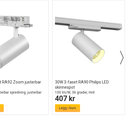
t RA92 Zoom justerbar
30W 3-faset RA90 Philips LED
skinnespot
erbar spredning, justerbar
100 lm/W, 36 grader, Hvit
407 kr
terbar lysstyrke
Legg i kurv