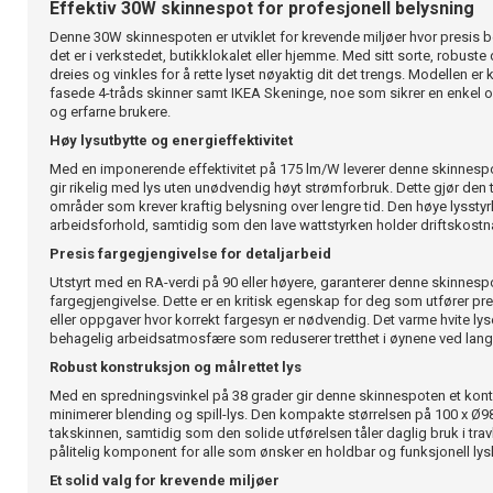
Effektiv 30W skinnespot for profesjonell belysning
Denne 30W skinnespoten er utviklet for krevende miljøer hvor presis b
det er i verkstedet, butikklokalet eller hjemme. Med sitt sorte, robust
dreies og vinkles for å rette lyset nøyaktig dit det trengs. Modellen e
fasede 4-tråds skinner samt IKEA Skeninge, noe som sikrer en enkel og
og erfarne brukere.
Høy lysutbytte og energieffektivitet
Med en imponerende effektivitet på 175 lm/W leverer denne skinnesp
gir rikelig med lys uten unødvendig høyt strømforbruk. Dette gjør den 
områder som krever kraftig belysning over lengre tid. Den høye lyssty
arbeidsforhold, samtidig som den lave wattstyrken holder driftskost
Presis fargegjengivelse for detaljarbeid
Utstyrt med en RA-verdi på 90 eller høyere, garanterer denne skinnesp
fargegjengivelse. Dette er en kritisk egenskap for deg som utfører pre
eller oppgaver hvor korrekt fargesyn er nødvendig. Det varme hvite ly
behagelig arbeidsatmosfære som reduserer tretthet i øynene ved lang
Robust konstruksjon og målrettet lys
Med en spredningsvinkel på 38 grader gir denne skinnespoten et kontr
minimerer blending og spill-lys. Den kompakte størrelsen på 100 x Ø98 
takskinnen, samtidig som den solide utførelsen tåler daglig bruk i trav
pålitelig komponent for alle som ønsker en holdbar og funksjonell lys
Et solid valg for krevende miljøer