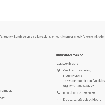
antastisk kundeservice og lynrask levering. Alle priser er selvfølgelig inklude
Butikkinformasjon
LEDLyskilder.no
C/o Responsservice,
Industriveien 9
4879 Grimstad (ingen fysisk bu
Org. nr: 919357673MVA
nformasjon
Ring til oss:
21 60 78 50
nger
E-post:
salg@ledlyskilder.no