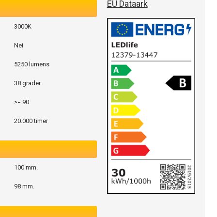
EU Dataark
3000K
Nei
5250 lumens
38 grader
>= 90
20.000 timer
100 mm.
98 mm.