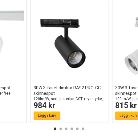
espot
30W 3-faset dimbar RA92 PRO-CCT
30W 3-fase
skinnespot
skinnespot
er free
120lm/W, sort, justerbar CCT + lysstyrke,
100lm/W, just
984 kr
815 kr
3900lm, flimmerfri
CCT, hvit, jus
Legg i kurv
Legg i kurv