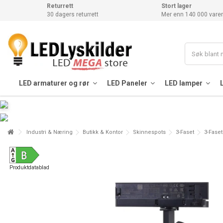
Returrett
Stort lager
30 dagers returrett
Mer enn 140 000 varer
LED armaturer og rør
LED Paneler
LED lamper
Industri & Næring
Butikk & Kontor
Skinnespots
3-Faset
3-Fase
Produktdatablad