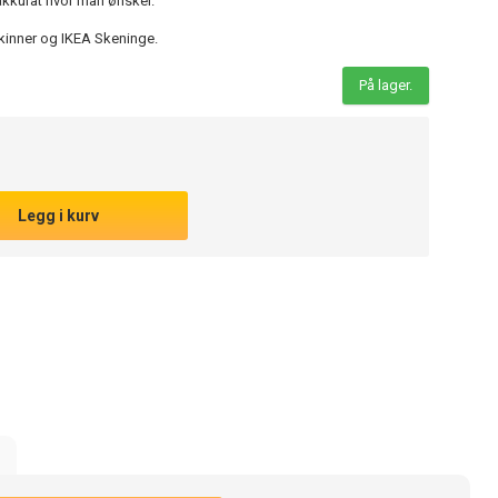
 akkurat hvor man ønsker.
kinner og IKEA Skeninge.
På lager.
Legg i kurv