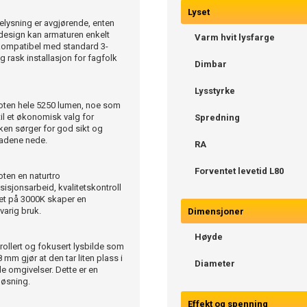
Lyset
elysning er avgjørende, enten
e design kan armaturen enkelt
Varm hvit lysfarge
r kompatibel med standard 3-
 rask installasjon for fagfolk
Dimbar
Lysstyrke
oten hele 5250 lumen, noe som
til et økonomisk valg for
Spredning
rken sørger for god sikt og
nadene nede.
RA
Forventet levetid L80
oten en naturtro
sisjonsarbeid, kvalitetskontroll
set på 3000K skaper en
varig bruk.
Dimensjoner
Høyde
ollert og fokusert lysbilde som
mm gjør at den tar liten plass i
Diameter
le omgivelser. Dette er en
løsning.
Effekt og spenning